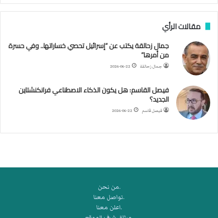
ن
ب
مقالات الرأي
ي
ل
جمال زحالقة يكتب عن “إسرائيل تحصي خساراتها.. وفي حسرة
د
من أمرها”
ر
ب
جمال زحالقة
2026-06-22
ي
ك
فيصل القاسم: هل يكون الذكاء الاصطناعي فرانكنشتاين
ر
الجديد؟
ة
فيصل قاسم
2026-06-22
ا
ل
ي
د
.من نحن
.تواصل معنا
.اعلن معنا
.ميثاق شرف الموقع