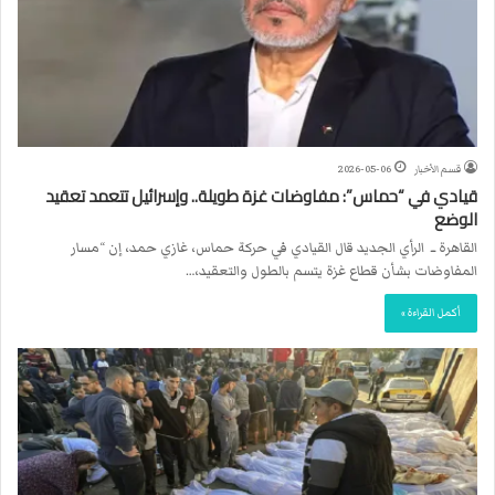
قسم الأخبار
2026-05-06
قيادي في “حماس”: مفاوضات غزة طويلة.. وإسرائيل تتعمد تعقيد
الوضع
القاهرة ــ الرأي الجديد قال القيادي في حركة حماس، غازي حمد، إن “مسار
المفاوضات بشأن قطاع غزة يتسم بالطول والتعقيد،…
أكمل القراءة »