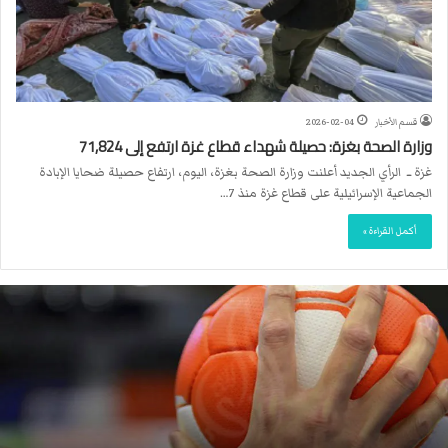
قسم الأخبار
2026-02-04
وزارة الصحة بغزة: حصيلة شهداء قطاع غزة ارتفع إلى 71,824
غزة ــ الرأي الجديد أعلنت وزارة الصحة بغزة، اليوم، ارتفاع حصيلة ضحايا الإبادة
الجماعية الإسرائيلية على قطاع غزة منذ 7…
أكمل القراءة »
ا
ل
ا
ت
ح
ا
د
ا