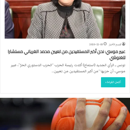
قسم الأخبار
2020-12-03
عبير موسي: نحن أكبر المستفيدين من تعيين محمد الغرياني مستشارا
للغنوشي
تونس ــ الرأي الجديد (استماع) أكدت رئيسة الحزب “الحزب الدستوري الحرّ”، عبير
موسي، أن حزبها “من أكبر المستفيدين من تعيين…
أكمل القراءة »
ا
ل
ا
ت
ح