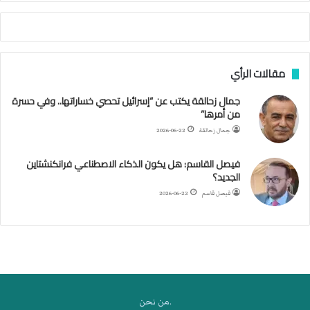
أ
ج
ن
ب
مقالات الرأي
ي
ل
جمال زحالقة يكتب عن “إسرائيل تحصي خساراتها.. وفي حسرة
د
من أمرها”
ر
ب
جمال زحالقة
2026-06-22
ي
ك
فيصل القاسم: هل يكون الذكاء الاصطناعي فرانكنشتاين
ر
الجديد؟
ة
فيصل قاسم
2026-06-22
ا
ل
ي
د
.من نحن