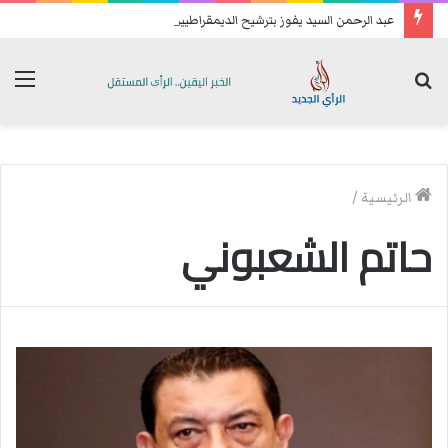
عبد الرحمن السيد يفوز بترشيح الديمقراطيين للكنغرس.. وهزيمة مدوية لإيباك
بحث
الق
عن
الرئيسية
/
حاتم الشعبوني