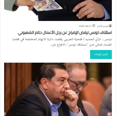
قسم الأخبار
2025-08-27
استئناف تونس ترفض الإفراج عن رجل الأعمال حاتم الشعبوني
تونس ــ الرأي الجديد / فتحية العريبي رفضت دائرة الاتهام المختصة في قضايا
الفساد المالي لدى “استئناف تونس”، الافراج عن…
أكمل القراءة »