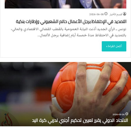
قسم الأخبار
2024-06-08
التمديد في الإحتفاظ برجل الأعمال حاتم الشعبوني وإطارات بنكية
تونس ــ الرأي الجديد أذنت النيابة العمومية بالقطب القضائي الاقتصادي والمالي،
بالتمديد في الاحتفاظ مدة خمسة أيام إضافية برجل الأعمال…
أكمل القراءة »
ا
ل
ا
ت
ح
ا
د
ا
ل
2026-03-26
الاتحاد الدولي يقرر تعيين تحكيم أجنبي لدربي كرة اليد
د
و