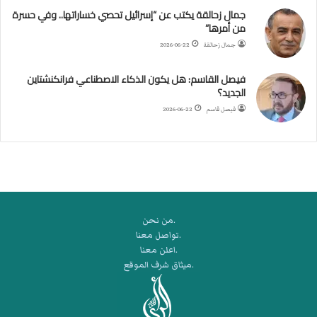
جمال زحالقة يكتب عن “إسرائيل تحصي خساراتها.. وفي حسرة
د
من أمرها”
ر
ب
جمال زحالقة
2026-06-22
ي
ك
فيصل القاسم: هل يكون الذكاء الاصطناعي فرانكنشتاين
ر
الجديد؟
ة
فيصل قاسم
2026-06-22
ا
ل
ي
د
.من نحن
.تواصل معنا
.اعلن معنا
.ميثاق شرف الموقع