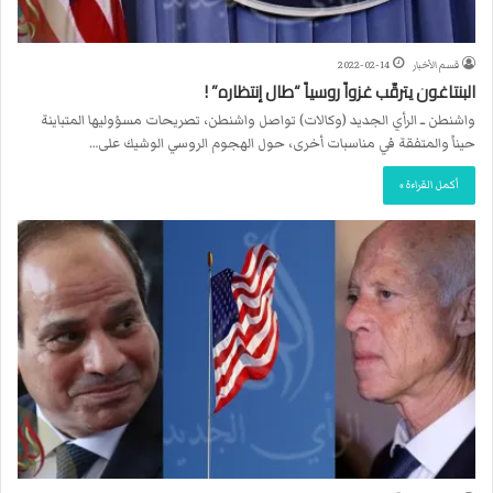
قسم الأخبار
2022-02-14
البنتاغون يترقّب غزواً روسياً “طال إنتظاره” !
واشنطن ــ الرأي الجديد (وكالات) تواصل واشنطن، تصريحات مسؤوليها المتباينة
حيناً والمتفقة في مناسبات أخرى، حول الهجوم الروسي الوشيك على…
أكمل القراءة »