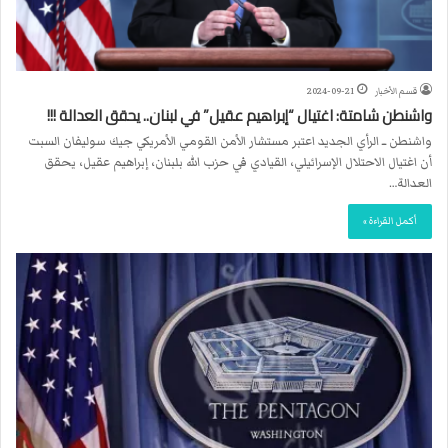
قسم الأخبار
2024-09-21
واشنطن شامتة: اغتيال “إبراهيم عقيل” في لبنان.. يحقق العدالة !!!
واشنطن ــ الرأي الجديد اعتبر مستشار الأمن القومي الأمريكي جيك سوليفان السبت
أن اغتيال الاحتلال الإسرائيلي، القيادي في حزب الله بلبنان، إبراهيم عقيل، يحقق
العدالة…
أكمل القراءة »