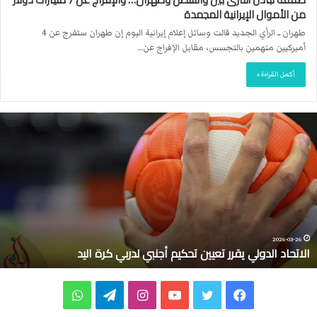
من الأموال الإيرانية المجمدة
طهران ــ الرأي الجديد قالت وسائل إعلام إيرانية اليوم إن طهران ستفرج عن 4
أميركيين متهمين بالتجسس، مقابل الإفراج عن…
أكمل القراءة »
ا
ل
ا
ت
ح
ا
د
ا
ل
2026-03-26
الاتحاد الدولي يقرر تعيين تحكيم أجنبي لدربي كرة اليد
د
و
ل
ف
ت
ي
ا
ت
و
ي
ي