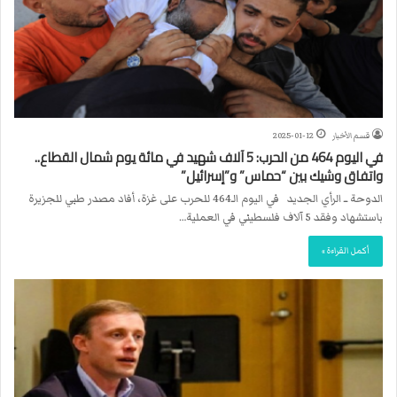
قسم الأخبار
2025-01-12
في اليوم 464 من الحرب: 5 آلاف شهيد في مائة يوم شمال القطاع..
واتفاق وشيك بين “حماس” و”إسرائيل”
الدوحة ــ الرأي الجديد في اليوم الـ464 للحرب على غزة، أفاد مصدر طبي للجزيرة
باستشهاد وفقد 5 آلاف فلسطيني في العملية…
أكمل القراءة »