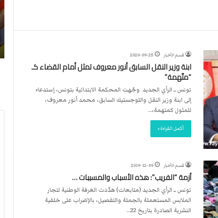
ن
ا
4
د
2026-07-23
آ
ا
لأربطة
أكثر من 4 آلاف مستوطن يقتحمون الأقصى..
ل
ل
وشهداء برصاص الاحتلال
ا
د
قسم الأخبار
2020-09-25
ف
و
ابنة وزير النقل السابق أنور معروف تمثل أمام القضاء كـ
م
ل
“متّهمة”
س
ي
ت
ي
تونس ــ الرأي الجديد وجّهت المحكمة الابتدائية بتونس، إستدعاء
و
ق
إلى ابنة وزير النقل واللوجستيك السابق، محمد أنور معروف،
ط
ر
للمثول كمتهمة،…
ن
ر
أكمل القراءة »
ي
ت
ق
ع
ت
ي
ح
ي
قسم الأخبار
2019-12-09
م
ن
أزمة “الفريب”: هذه الأسباب والمسببات …
و
ت
تونس ــ الرأي الجديد (متابعات) هدّدت الغرفة الوطنية لتجار
ن
ح
الملابس المستعملة بالجملة والتفصيل، بالإضراب على خلفية
ا
ك
النشرية الصادرة بتاريخ 22…
ل
ي