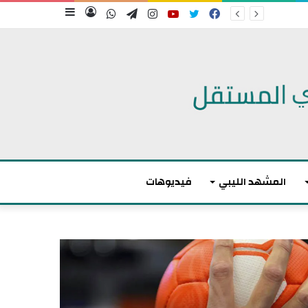
فيسبوك
تويتر
يوتيوب
انستقرام
تيلقرام
واتساب
تسجيل
إضافة
الدخول
عمود
جانبي
المشهد الليبي
فيديوهات
م
ا
ك
ر
و