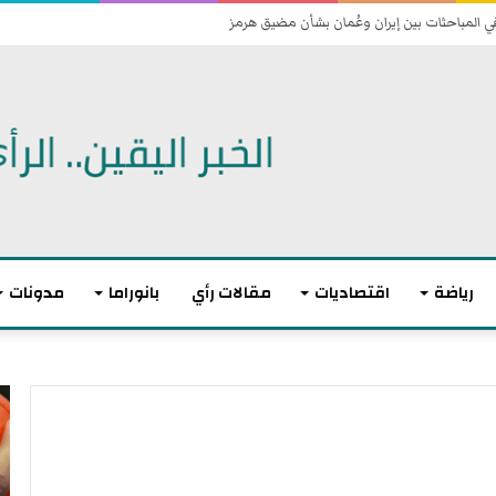
اتفاقية دفاع مشترك
رياضة
اقتصاديات
مقالات رأي
بانوراما
مدونات
أ
ا
ك
ل
ث
ا
ر
ت
م
ح