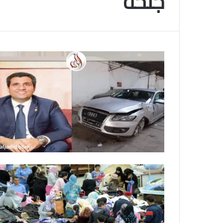
جنحة
م
و
2025-11-10
س
انتهى موسم البلايلي… الجزائري يصاب في ا
م
المتقاطعة لركبته
ا
ل
ب
ل
ا
ي
ل
ي
…
ا
ل
ج
ز
ا
ئ
ر
ي