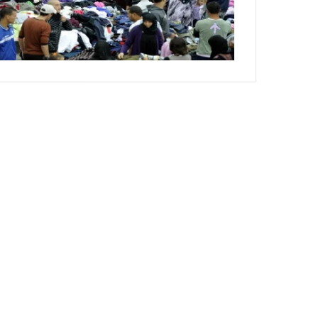
ي
ص
ا
ب
ف
ي
ا
ل
أ
ر
ب
ط
ة
ا
ل
م
ت
ق
ا
ط
ع