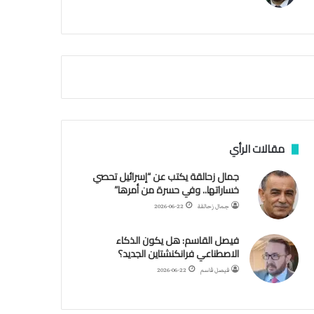
م
ي
ة
ا
ل
س
ف
ن
ف
ي
م
مقالات الرأي
ض
ي
جمال زحالقة يكتب عن “إسرائيل تحصي
ق
خساراتها.. وفي حسرة من أمرها”
ه
جمال زحالقة
2026-06-22
ر
م
فيصل القاسم: هل يكون الذكاء
ز
الاصطناعي فرانكنشتاين الجديد؟
فيصل قاسم
2026-06-22