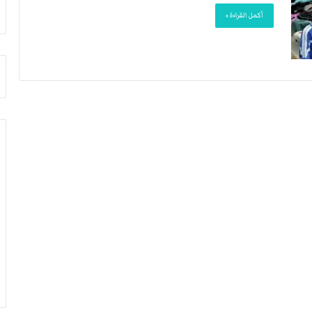
أ
م
أكمل القراءة »
ق
أ
ص
ج
ى
ن
.
ب
.
ي
و
ل
ش
د
ه
ر
د
ب
ا
ي
ء
ك
ب
ر
ر
ة
ص
ا
ا
ل
ص
ي
ا
د
ل
ا
ح