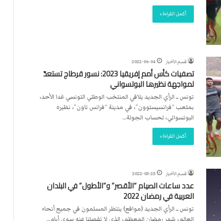
ت
ل
أكمل القراءة »
ا
ل
قسم الأخبار
2022-06-04
تصفيات كأس أمم إفريقيا 2023: نسور قرطاج تستعدّ
لمواجهة نظيرها البوتسواني
تونس ــ الرأي الجديد يلاقي المنتخب الوطني التونسي غدا الأحد،
بملعب “فرانسيستوون”، في مدينة “فرانس تاون”، نظيره
البوتسواني، لحساب الجولة…
أكمل القراءة »
قسم الأخبار
2022-03-25
عدد ساعات الصيام “الأقصر” و”الأطول” في البلدان
العربية في رمضان 2022
تونس ــ الرأي الجديد (مواقع) ينتظر المسلمون في جميع أنحاء
العالم، شهر رمضان المعظم، الذي لا تفصلنا عنه سوى أيام…