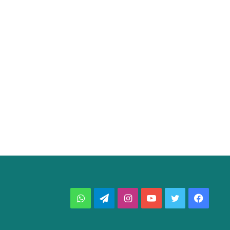
فيسبوك
تويتر
يوتيوب
انستقرام
تيلقرام
واتساب