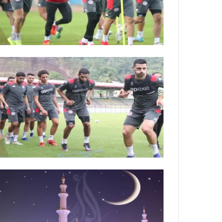
ة
ل
ر
ك
ب
ت
ه