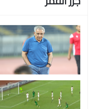
جزر القمر
م
و
2025-11-10
س
انتهى موسم البلايلي… الجزائري يصاب في ا
م
المتقاطعة لركبته
ا
ل
ب
ل
ا
ي
ل
ي
…
ا
ل
ج
ز
ا
ئ
ر
ي