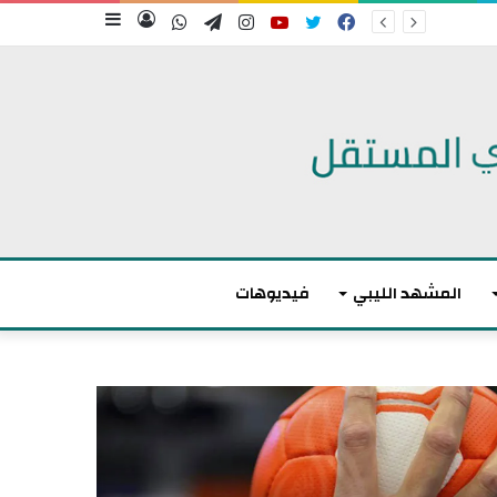
فيسبوك
تويتر
يوتيوب
انستقرام
تيلقرام
واتساب
تسجيل
إضافة
الدخول
عمود
جانبي
المشهد الليبي
فيديوهات
م
ا
ك
ر
و