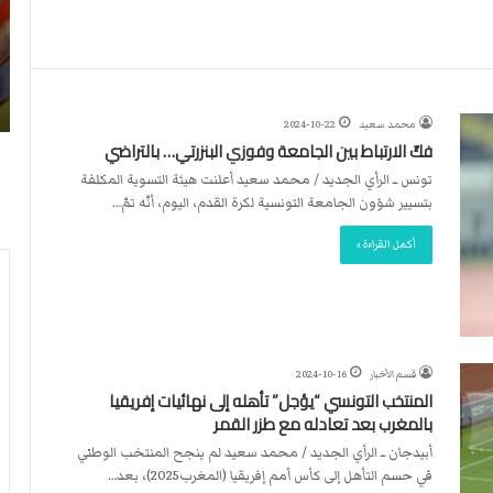
ن
ا
4
د
2026-07-23
آ
ا
لأربطة
أكثر من 4 آلاف مستوطن يقتحمون الأقصى..
ل
ل
وشهداء برصاص الاحتلال
ا
د
محمد سعيد
2024-10-22
ف
و
فكّ الارتباط بين الجامعة وفوزي البنزرتي… بالتراضي
م
ل
س
ي
تونس ــ الرأي الجديد / محمد سعيد أعلنت هيئة التسوية المكلفة
ت
ي
بتسيير شؤون الجامعة التونسية لكرة القدم، اليوم، أنّه تمّ…
و
ق
أكمل القراءة »
ط
ر
ن
ر
ي
ت
ق
ع
ت
ي
ح
ي
قسم الأخبار
2024-10-16
م
ن
المنتخب التونسي “يؤجل” تأهله إلى نهائيات إفريقيا
و
ت
بالمغرب بعد تعادله مع طزر القمر
ن
ح
أبيدجان ــ الرأي الجديد / محمد سعيد لم ينجح المنتخب الوطني
ا
ك
في حسم التأهل إلى كأس أمم إفريقيا (المغرب2025)، بعد…
ل
ي