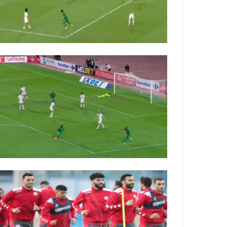
ي
ص
ا
ب
ف
ي
ا
ل
أ
ر
ب
ط
ة
ا
ل
م
ت
ق
ا
ط
ع