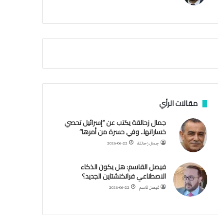
م
ي
ة
ا
ل
س
ف
ن
ف
ي
م
مقالات الرأي
ض
ي
جمال زحالقة يكتب عن “إسرائيل تحصي
ق
خساراتها.. وفي حسرة من أمرها”
ه
جمال زحالقة
2026-06-22
ر
م
فيصل القاسم: هل يكون الذكاء
ز
الاصطناعي فرانكنشتاين الجديد؟
فيصل قاسم
2026-06-22