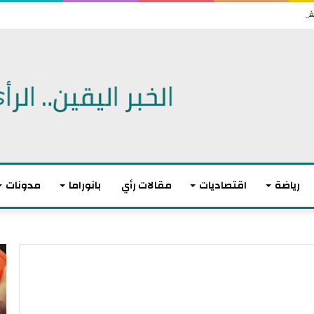
رياضة
اقتصاديات
مقالات رأي
بانوراما
مدونات
أ
ا
ك
ل
ث
ا
ر
ت
م
ح