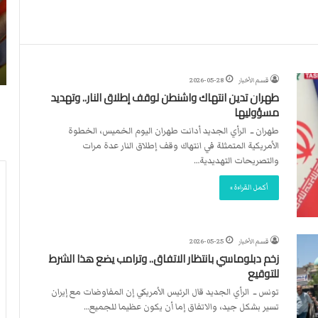
ن
ا
4
د
2026-07-23
آ
ا
لأربطة
أكثر من 4 آلاف مستوطن يقتحمون الأقصى..
ل
ل
وشهداء برصاص الاحتلال
ا
د
قسم الأخبار
2026-05-28
ف
و
طهران تدين انتهاك واشنطن لوقف إطلاق النار.. وتهديد
م
ل
مسؤوليها
س
ي
ت
ي
طهران ــ الرأي الجديد أدانت طهران اليوم الخميس، الخطوة
و
ق
الأمريكية المتمثلة في انتهاك وقف إطلاق النار عدة مرات
ط
ر
والتصريحات التهديدية…
ن
ر
أكمل القراءة »
ي
ت
ق
ع
ت
ي
ح
ي
قسم الأخبار
2026-05-25
م
ن
زخم دبلوماسي بانتظار الاتفاق.. وترامب يضع هذا الشرط
و
ت
للتوقيع
ن
ح
تونس ــ الرأي الجديد قال الرئيس الأمريكي إن المفاوضات مع إيران
ا
ك
تسير بشكل جيد، والاتفاق إما أن يكون عظيما للجميع…
ل
ي