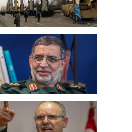
ة
ل
ر
ك
ب
ت
ه