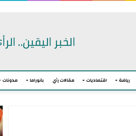
اتفاقية دفاع مشترك
رياضة
اقتصاديات
مقالات رأي
بانوراما
مدونات
أ
ا
ك
ل
ث
ا
ر
ت
م
ح