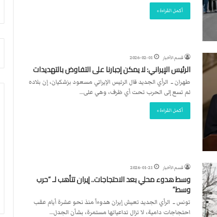
أ
م
أكمل القراءة »
ق
أ
ص
ج
ى
ن
.
ب
.
ي
قسم الأخبار
2026-02-01
و
ل
الرئيس الإيراني: لا يمكن إجبارنا على التفاوض بالتهديدات
ش
د
طهران ــ الرأي الجديد قال الرئيس الإيراني مسعود بزشكيان، إن بلاده
ه
ر
لم تسع إلى الحرب تحت أي ظرف، وهي على…
د
ب
ا
ي
أكمل القراءة »
ء
ك
ب
ر
ر
ة
ص
ا
ا
ل
ص
ي
قسم الأخبار
2026-01-21
ا
د
وسط هدوء محلي بعد الاحتجاجات.. إيران تتأهب لـ “حرب
ل
وسط”
ا
تونس ــ الرأي الجديد تعيش إيران هدوءاً منذ نحو عشرة أيام عقب
ح
احتجاجات دامية، لا تزال تداعياتها مستمرة، بشأن الجدل…