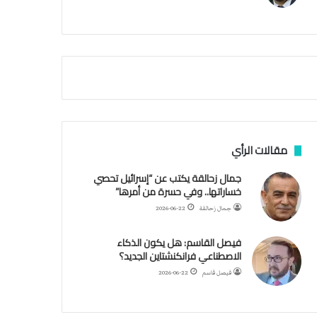
م
ي
ة
ا
ل
س
ف
ن
ف
ي
م
مقالات الرأي
ض
ي
جمال زحالقة يكتب عن “إسرائيل تحصي
ق
خساراتها.. وفي حسرة من أمرها”
ه
جمال زحالقة
2026-06-22
ر
م
فيصل القاسم: هل يكون الذكاء
ز
الاصطناعي فرانكنشتاين الجديد؟
فيصل قاسم
2026-06-22