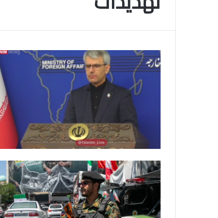
تهديدات
م
و
2025-11-10
س
انتهى موسم البلايلي… الجزائري يصاب في ا
م
المتقاطعة لركبته
ا
ل
ب
ل
ا
ي
ل
ي
…
ا
ل
ج
ز
ا
ئ
ر
ي