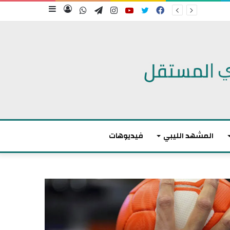
فيسبوك
تويتر
يوتيوب
انستقرام
تيلقرام
واتساب
تسجيل
إضافة
الدخول
عمود
جانبي
المشهد الليبي
فيديوهات
م
ا
ك
ر
و