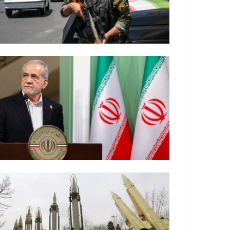
ي
ص
ا
ب
ف
ي
ا
ل
أ
ر
ب
ط
ة
ا
ل
م
ت
ق
ا
ط
ع