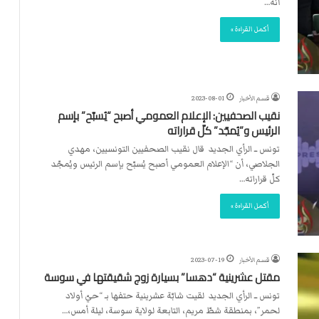
أنه…
أكمل القراءة »
قسم الأخبار
2023-08-01
نقيب الصحفيين: الإعلام العمومي أصبح “يُسبّح” بإسم
الرئيس و”يُمجّد” كلّ قراراته
تونس ــ الرأي الجديد قال نقيب الصحفيين التونسيين، مهدي
الجلاصي، أن “الإعلام العمومي أصبح يُسبّح بإسم الرئيس ويُمجّد
كلّ قراراته…
أكمل القراءة »
قسم الأخبار
2023-07-19
مقتل عشرينية “دهسا” بسيارة زوج شقيقتها في سوسة
تونس ــ الرأي الجديد لقيت شابّة عشرينية حتفها بـ “حيّ أولاد
لحمر”، بمنطقة شطّ مريم، التابعة لولاية سوسة، ليلة أمس،…