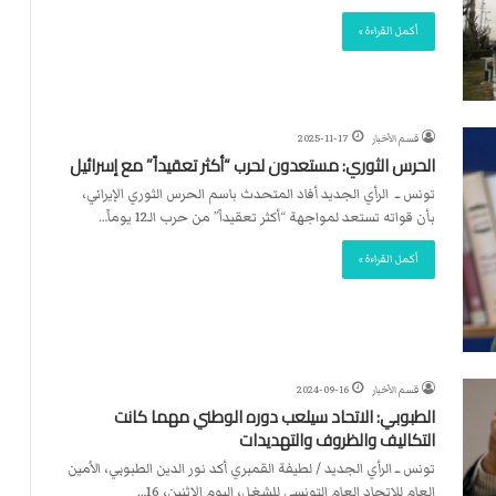
ت
ل
أكمل القراءة »
ا
ل
قسم الأخبار
2025-11-17
الحرس الثوري: مستعدون لحرب “أكثر تعقيداً” مع إسرائيل
تونس ــ الرأي الجديد أفاد المتحدث باسم الحرس الثوري الإيراني،
بأن قواته تستعد لمواجهة “أكثر تعقيداً” من حرب الـ12 يوماً…
أكمل القراءة »
قسم الأخبار
2024-09-16
الطبوبي: الاتحاد سيلعب دوره الوطني مهما كانت
التكاليف والظروف والتهديدات
تونس ــ الرأي الجديد / لطيفة القمبري أكد نور الدين الطبوبي، الأمين
العام للاتحاد العام التونسي للشغل، اليوم الاثنين، 16…