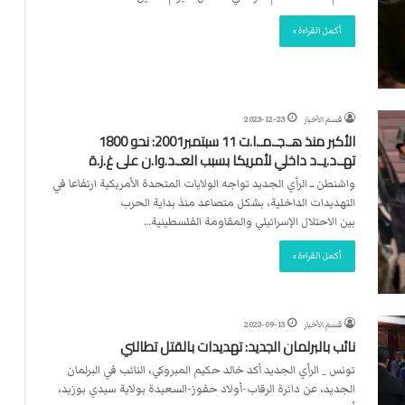
أكمل القراءة »
قسم الأخبار
2023-12-23
الأكبر منذ هـ.جـ.مـ.ا.ت 11 سبتمبر2001: نحو 1800
تهـ.د.يـ.د داخلي لأمريكا بسبب العـ.د.وا.ن على غ.ز.ة
واشنطن ــ الرأي الجديد تواجه الولايات المتحدة الأمريكية ارتفاعا في
التهديدات الداخلية، بشكل متصاعد منذ بداية الحرب
بين الاحتلال الإسرائيلي والمقاومة الفلسطينية…
أكمل القراءة »
قسم الأخبار
2023-09-13
نائب بالبرلمان الجديد: تهديدات بالقتل تطالني
تونس _ الرأي الجديد أكد خالد حكيم المبروكي، النائب في البرلمان
الجديد، عن دائرة الرقاب-أولاد حفوز-السعيدة بولاية سيدي بوزيد،