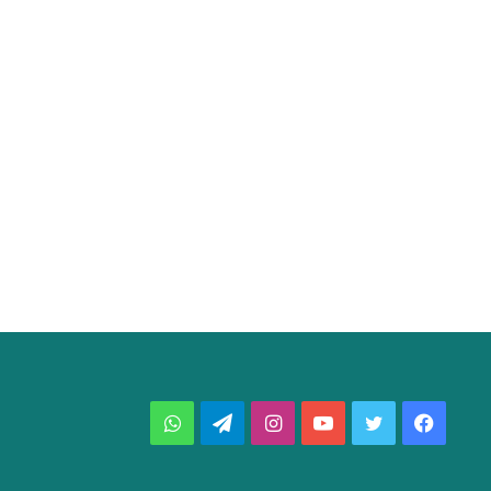
فيسبوك
تويتر
يوتيوب
انستقرام
تيلقرام
واتساب