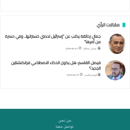
ج
ن
ب
مقالات الرأي
ي
ل
جمال زحالقة يكتب عن “إسرائيل تحصي خساراتها.. وفي حسرة
د
من أمرها”
ر
ب
جمال زحالقة
2026-06-22
ي
ك
فيصل القاسم: هل يكون الذكاء الاصطناعي فرانكنشتاين
ر
الجديد؟
ة
فيصل قاسم
2026-06-22
ا
ل
ي
د
.من نحن
.تواصل معنا