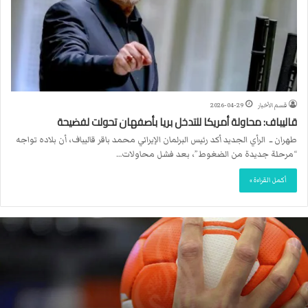
قسم الأخبار
2026-04-29
قاليباف: محاولة أمريكا للتدخل بريا بأصفهان تحولت لفضيحة
طهران ــ الرأي الجديد أكد رئيس البرلمان الإيراني محمد باقر قاليباف، أن بلاده تواجه
“مرحلة جديدة من الضغوط”، بعد فشل محاولات…
أكمل القراءة »
ا
ل
ا
ت
ح
ا