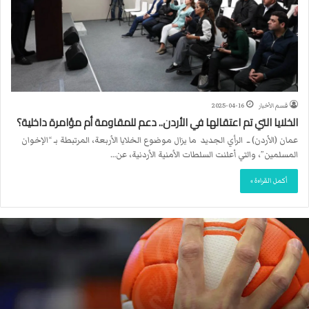
قسم الأخبار
2025-04-16
الخلايا التي تم اعتقالها في الأردن.. دعم للمقاومة أم مؤامرة داخلية؟
عمان (الأردن) ــ الرأي الجديد ما يزال موضوع الخلايا الأربعة، المرتبطة بـ “الإخوان
المسلمين”، والتي أعلنت السلطات الأمنية الأردنية، عن…
أكمل القراءة »
ا
ل
ا
ت
ح
ا