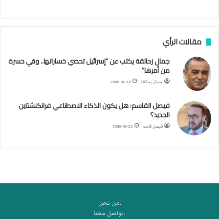
ج
ن
ب
مقالات الرأي
ي
ل
جمال زحالقة يكتب عن “إسرائيل تحصي خساراتها.. وفي حسرة
د
من أمرها”
ر
ب
جمال زحالقة
2026-06-22
ي
ك
فيصل القاسم: هل يكون الذكاء الاصطناعي فرانكنشتاين
ر
الجديد؟
ة
فيصل قاسم
2026-06-22
ا
ل
ي
د
.من نحن
.تواصل معنا