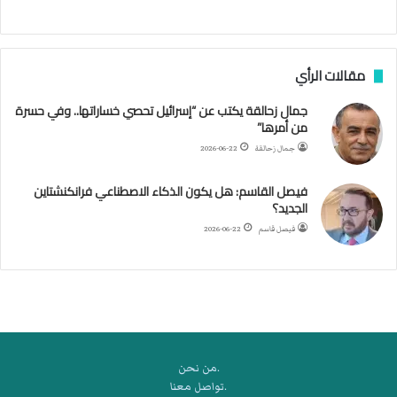
ج
ن
ب
مقالات الرأي
ي
ل
جمال زحالقة يكتب عن “إسرائيل تحصي خساراتها.. وفي حسرة
د
من أمرها”
ر
ب
جمال زحالقة
2026-06-22
ي
ك
فيصل القاسم: هل يكون الذكاء الاصطناعي فرانكنشتاين
ر
الجديد؟
ة
فيصل قاسم
2026-06-22
ا
ل
ي
د
.من نحن
.تواصل معنا