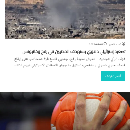
قسم الأخبار
2025-04-03
تصعيد إسرائيلي دموي يستهدف المدنيين في رفح وخانيونس
غزة ــ الرأي الجديد تعيش مدينة رفح، جنوبي قطاع غزة المحاصر، على إيقاع
قصف جوي دموي ومدفعي، استهل به جيش الاحتلال الإسرائيلي اليوم الـ17…
أكمل القراءة »
ا
ل
ا
ت
ح
ا