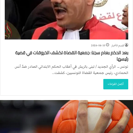
قسم الأخبار
2026-04-10
بعد الحكم بعام سجنا: جمعية القضاة تكشف الخروقات في قضية
رئيسها
تونس ــ الرأي الجديد / لبنى بالريش في أعقاب الحكم الابتدائي الصادر ضدّ أنس
الحمادي، رئيس جمعية القضاة التونسيين، كشفت…
أكمل القراءة »
ا
ل
ا
ت
ح