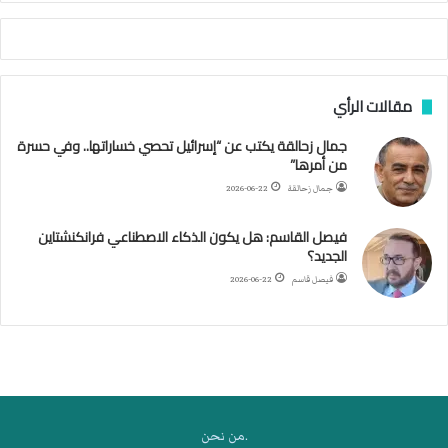
أ
ج
ن
ب
مقالات الرأي
ي
ل
جمال زحالقة يكتب عن “إسرائيل تحصي خساراتها.. وفي حسرة
د
من أمرها”
ر
ب
جمال زحالقة
2026-06-22
ي
ك
فيصل القاسم: هل يكون الذكاء الاصطناعي فرانكنشتاين
ر
الجديد؟
ة
فيصل قاسم
2026-06-22
ا
ل
ي
د
.من نحن