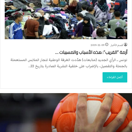
قسم الأخبار
2019-12-09
أزمة “الفريب”: هذه الأسباب والمسببات …
تونس ــ الرأي الجديد (متابعات) هدّدت الغرفة الوطنية لتجار الملابس المستعملة
بالجملة والتفصيل، بالإضراب على خلفية النشرية الصادرة بتاريخ 22…
أكمل القراءة »
ا
ل
ا
ت
ح
ا