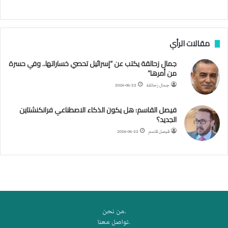
ج
ن
ب
مقالات الرأي
ي
ل
جمال زحالقة يكتب عن “إسرائيل تحصي خساراتها.. وفي حسرة
د
من أمرها”
ر
ب
جمال زحالقة
2026-06-22
ي
ك
فيصل القاسم: هل يكون الذكاء الاصطناعي فرانكنشتاين
ر
الجديد؟
ة
فيصل قاسم
2026-06-22
ا
ل
ي
د
.من نحن
.تواصل معنا