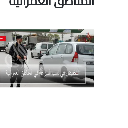
المناطق العمرانية
م
و
2025-11-10
س
انتهى موسم البلايلي… الجزائري يصاب في ا
م
المتقاطعة لركبته
ا
ل
ب
ل
ا
ي
ل
ي
…
ا
ل
ج
ز
ا
ئ
ر
ي