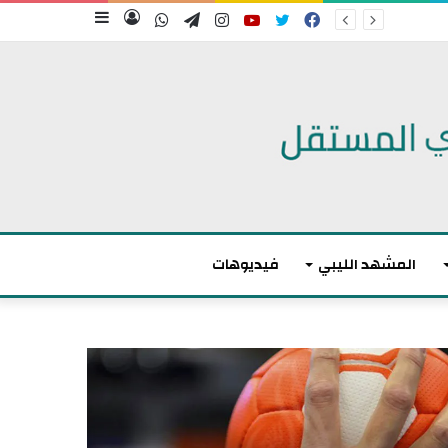
فيسبوك
تويتر
يوتيوب
انستقرام
تيلقرام
واتساب
تسجيل
إضافة
الدخول
عمود
جانبي
المشهد الليبي
فيديوهات
م
ا
ك
ر
و