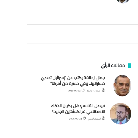
م
ي
ة
ا
ل
س
ف
ن
ف
ي
م
مقالات الرأي
ض
ي
جمال زحالقة يكتب عن “إسرائيل تحصي
ق
خساراتها.. وفي حسرة من أمرها”
ه
جمال زحالقة
2026-06-22
ر
م
فيصل القاسم: هل يكون الذكاء
ز
الاصطناعي فرانكنشتاين الجديد؟
فيصل قاسم
2026-06-22