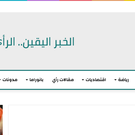
رياضة
اقتصاديات
مقالات رأي
بانوراما
مدونات
أ
ا
ك
ل
ث
ا
ر
ت
م
ح