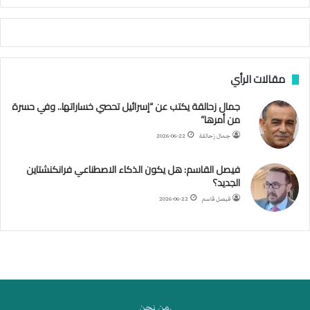
ي
ة
ا
ل
س
مقالات الرأي
ف
ن
جمال زحالقة يكتب عن “إسرائيل تحصي خساراتها.. وفي حسرة
ف
من أمرها”
ي
م
جمال زحالقة
2026-06-22
ض
ي
فيصل القاسم: هل يكون الذكاء الاصطناعي فرانكنشتاين
ق
الجديد؟
ه
فيصل قاسم
2026-06-22
ر
م
ز
.من نحن