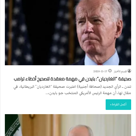
قسم الأخبار
2020-11-17
صحيفة “الغارديان”: بايدن في مهمة معقدة لتصحيح أخطاء ترامب
لندن ــ الرأي الجديد (صحافة أجنبية) اعتبرت صحيفة “الغارديان” البريطانية، في
مقال لها، أن مهمة الرئيس الأمريكي المنتخب جو بايدن،…
أكمل القراءة »