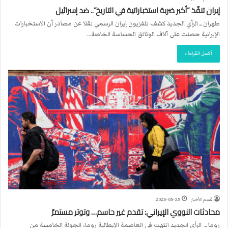
إيران تنفّذ “أكبر ضربة استخباراتية في التاريخ”.. ضد إسرائيل
طهران ــ الرأي الجديد كشف تلفزيون إيران الرسمي نقلا عن مصادر أن الاستخبارات
الإيرانية حصلت على آلاف الوثائق الحساسة الخاصة…
أكمل القراءة »
قسم الأخبار
2025-05-25
محادثات النووي الإيراني: تقدم غير حاسم… وتوتر مستمرّ
روما ــ الرأي الجديد انتهت في العاصمة الإيطالية روما، الجولة الخامسة من