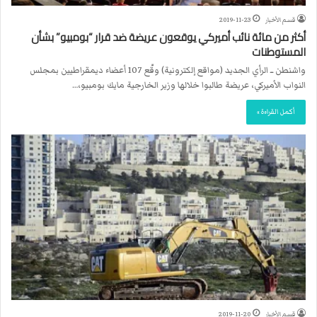
قسم الأخبار
2019-11-23
أكثر من مائة نائب أميركي يوقعون عريضة ضد قرار “بومبيو” بشأن
المستوطنات
واشنطن ــ الرأي الجديد (مواقع إلكترونية) وقّع 107 أعضاء ديمقراطيين بمجلس
النواب الأميركي، عريضة طالبوا خلالها وزير الخارجية مايك بومبيو،…
أكمل القراءة »
قسم الأخبار
2019-11-20