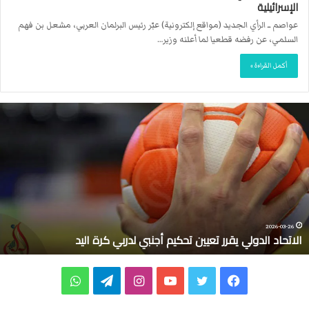
الإسرائيلية
عواصم ــ الرأي الجديد (مواقع إلكترونية) عبّر رئيس البرلمان العربي، مشعل بن فهم
السلمي، عن رفضه قطعيا لما أعلنه وزير…
أكمل القراءة »
ا
ل
ا
ت
ح
ا
د
ا
ل
2026-03-26
الاتحاد الدولي يقرر تعيين تحكيم أجنبي لدربي كرة اليد
د
و
ل
ف
ت
ي
ا
ت
و
ي
ي
ي
و
و
ن
ي
ا