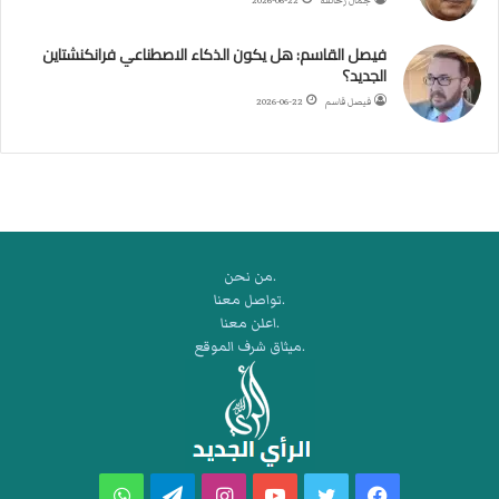
جمال زحالقة
2026-06-22
ي
ك
فيصل القاسم: هل يكون الذكاء الاصطناعي فرانكنشتاين
ر
الجديد؟
ة
فيصل قاسم
2026-06-22
ا
ل
ي
د
.من نحن
.تواصل معنا
.اعلن معنا
.ميثاق شرف الموقع
فيسبوك
تويتر
يوتيوب
انستقرام
تيلقرام
واتساب