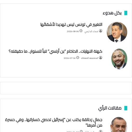
ق
ر
س
ي
ت
س
ل
ت
بكل هدوء
ر
ت
ب
ت
ي
ت
ق
س
التغيير في تونس ليس تهديدا لأشقائها
ع
عماد الدايمي
2026-08-04
ي
و
ر
و
ق
ر
ا
ي
ن
ك
ب
ر
ا
ب
كهنة النهايات.. الحاخام “بن أرتسي” تنبأ للسنوار.. ما حقيقته؟
ت
ح
ا
م
2026-07-14
ahmed maarouf
ك
ي
م
م
أ
ج
ن
ب
مقالات الرأي
ي
ل
جمال زحالقة يكتب عن “إسرائيل تحصي خساراتها.. وفي حسرة
د
من أمرها”
ر
ب