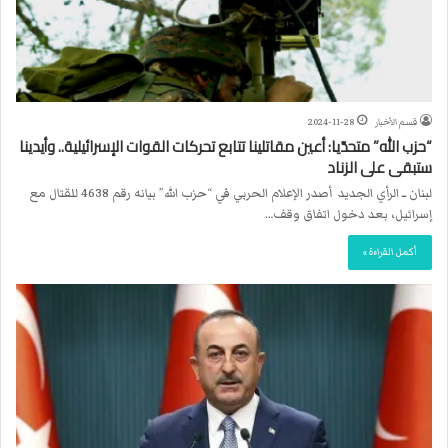
قسم الأخبار
2024-11-28
“حزب الله” متحدّيا: أعين مقاتلينا تتابع تحركات القوات الإسرائيلية.. وأيدينا
ستبقى على الزناد
لبنان ــ الرأي الجديد أصدر الإعلام الحربي في “حزب الله” بيانه رقم 4638 للقتال مع
إسرائيل، بعد دخول اتفاق وقف…
أكمل القراءة »