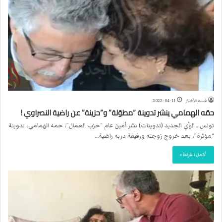
قسم الأخبار
2022-04-11
حمّه الهمامي ينشر تدوينة “مطوّلة” و”حزينة” عن راضية النصراوي !
تونس ــ الرأي الجديد (تدوينات) نشر أمين عام “حزب العمال”، حمه الهمامي، تدوينة
“مؤثرة”، بعد خروج زوجته ورفيقة دربه راضية…
أكمل القراءة »