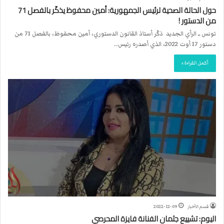
حول الحالة الصحية لرئيس الجمهورية: أمين محفوظ يذكّر بالفصل 71
من الدستور !
تونس ــ الرأي الجديد ذكّر أستاذ القانون الدستوري، أمين محفوظ، بالفصل 71 من
دستور 17 أوت 2022، الذي أصدره رئيس…
أكمل القراءة »
قسم الأخبار
2022-12-09
اليوم: تشييع جثمان الفنانة فايزة المحرصي