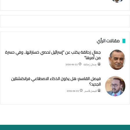
ا
م
ي
ة
ا
ل
س
مقالات الرأي
ف
ن
جمال زحالقة يكتب عن “إسرائيل تحصي خساراتها.. وفي حسرة
ف
من أمرها”
ي
م
جمال زحالقة
2026-06-22
ض
ي
فيصل القاسم: هل يكون الذكاء الاصطناعي فرانكنشتاين
ق
الجديد؟
ه
فيصل قاسم
2026-06-22
ر
م
ز