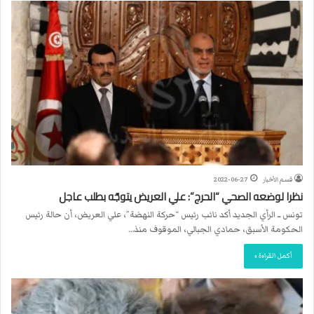
قسم الأخبار
2022-06-27
نظرا لوضعه الصحي “الحرج”: علي العريض يتوجّه بطلب عاجل
تونس ــ الرأي الجديد أكد نائب رئيس “حركة النهضة”، علي العريض، أن حالة رئيس
الحكومة الأسبق، حمادي الجبالي، الموقوف منذ…
أكمل القراءة »