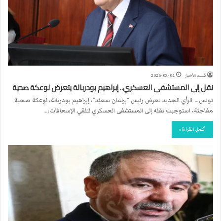
قسم الأخبار
2026-02-04
نقل إلى المستشفى العسكري.. إبراهيم بودربالة يتعرض لوعكة صحية
تونس ــ الرأي الجديد تعرض رئيس “برلمان سعيّد”، إبراهيم بودربالة، لوعكة صحية
مفاجئة، استوجبت نقله إلى المستشفى العسكري لتلقي الإسعافات،…
أكمل القراءة »