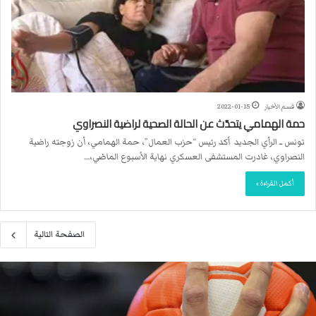
قسم الأخبار
2022-01-15
حمة الهمامي يتحدّث عن الحالة الصحية لراضية النصراوي
تونس ــ الرأي الجديد أكد رئيس “حزب العمال”، حمة الهمامي، أن زوجته راضية
النصراوي، غادرت المستشفى العسكري نهاية الأسبوع الماضي،…
أكمل القراءة »
الصفحة التالية
م
ا
ك
ر