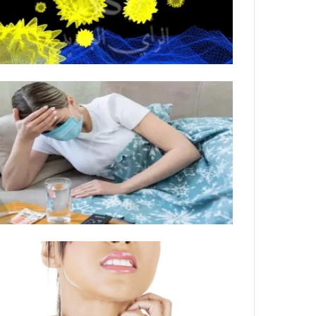
ة
ل
ر
ك
ب
ت
ه