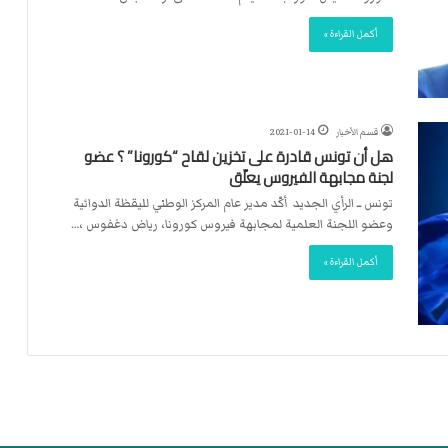
أكمل القراءة »
قسم الأخبار
2021-01-14
هل أن تونس قادرة على تخزين لقاح “كورونا” ؟ عضو
لجنة مجابهة الفيروس يعلّق
تونس ــ الرأي الجديد أكّد مدير عام المركز الوطني لليقظة الدوائية
وعضو اللجنة العلمية لمجابهة فيروس كورونا، رياض دغفوس ،…
أكمل القراءة »