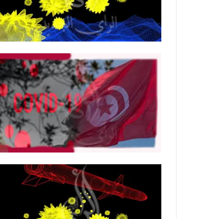
ي
ص
ا
ب
ف
ي
ا
ل
أ
ر
ب
ط
ة
ا
ل
م
ت
ق
ا
ط
ع