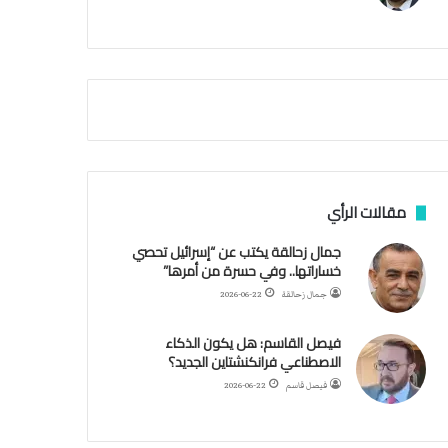
م
ي
ة
ا
ل
س
ف
ن
ف
ي
م
مقالات الرأي
ض
ي
جمال زحالقة يكتب عن “إسرائيل تحصي
ق
خساراتها.. وفي حسرة من أمرها”
ه
جمال زحالقة
2026-06-22
ر
م
فيصل القاسم: هل يكون الذكاء
ز
الاصطناعي فرانكنشتاين الجديد؟
فيصل قاسم
2026-06-22