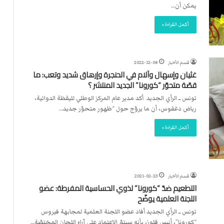
ت
يمكن أن…
ل
ا
أكمل القراءة »
ل
قسم الأخبار
2022-12-08
غثيان وإسهال وآلام في الحنجرة وإرهاق شديد وتعب: ما
قصّة متحوّر “كورونا” الجديد المنتشر ؟
تونس ــ الرأي الجديد أكد مدير عام المركز الوطني لليقظة الدوائية،
رياض دغفوس، أن ما يروّج حول “ظهور متحوّر جديد…
أكمل القراءة »
قسم الأخبار
2021-02-23
التطعيم ضدّ “كورونا” لذوي الحساسية المفرطة: عضو
اللجنة العلمية يوضّح
تونس ــ الرأي الجديد أفاد عضو اللجنة العلمية لمجابهة فيروس
“كورونا”، أنيس قلوز، بأنه سيتمّ الاعتماد على آراء اللجان المختصّة…