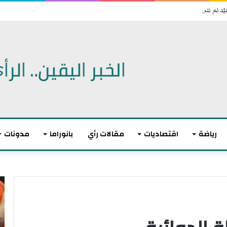
رياضة
اقتصاديات
مقالات رأي
بانوراما
مدونات
أ
ا
ك
ل
ث
ا
ر
ت
م
ح