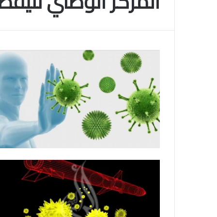
المركز الوطني لليقظة
م
و
2025-11-10
س
انتهى موسم البلايلي… الجزائري يصاب في ا
م
المتقاطعة لركبته
ا
ل
ب
ل
ا
ي
ل
ي
…
ا
ل
ج
ز
ا
ئ
ر
ي