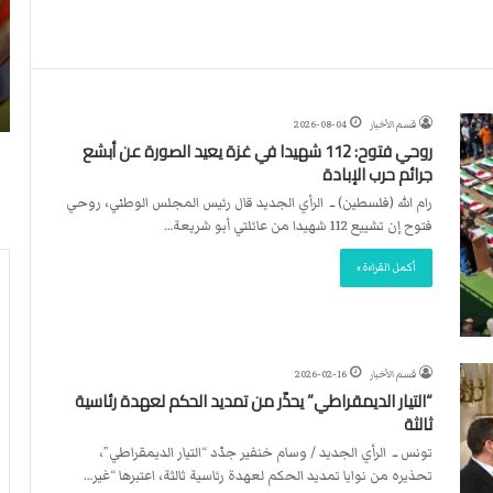
ن
ا
4
د
2026-07-23
آ
ا
لأربطة
أكثر من 4 آلاف مستوطن يقتحمون الأقصى..
ل
ل
وشهداء برصاص الاحتلال
ا
د
قسم الأخبار
2026-08-04
ف
و
روحي فتوح: 112 شهيدا في غزة يعيد الصورة عن أبشع
م
ل
جرائم حرب الإبادة
س
ي
ت
ي
رام الله (فلسطين) ــ الرأي الجديد قال رئيس المجلس الوطني، روحي
و
ق
فتوح إن تشييع 112 شهيدا من عائلتي أبو شريعة…
ط
ر
أكمل القراءة »
ن
ر
ي
ت
ق
ع
ت
ي
ح
ي
قسم الأخبار
2026-02-16
م
ن
“التيار الديمقراطي” يحذّر من تمديد الحكم لعهدة رئاسية
و
ت
ثالثة
ن
ح
تونس ــ الرأي الجديد / وسام خنفير جدّد “التيار الديمقراطي”،
ا
ك
تحذيره من نوايا تمديد الحكم لعهدة رئاسية ثالثة، اعتبرها “غير…
ل
ي