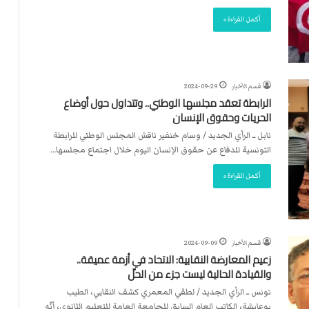
ت
ل
أكمل القراءة »
ا
ل
قسم الأخبار
2024-09-29
الرابطة تعقد مجلسها الوطني.. وتتداول حول أوضاع
الحريات وحقوق الإنسان
نابل ــ الرأي الجديد / وسام خنفير ناقش المجلس الوطني للرابطة
التونسية للدفاع عن حقوق الإنسان اليوم خلال اجتماع مجلسها…
أكمل القراءة »
قسم الأخبار
2024-09-09
زعيم المعارضة النقابية: الاتحاد في أزمة عميقة..
والقيادة الحالية ليست جزء من الحلّ
تونس ــ الرأي الجديد / لطفي المعمري كشف النقابي، الطيب
بوعايشة، الكاتب العام السابق للجامعة العامة للتعليم الثانوي، أنّه