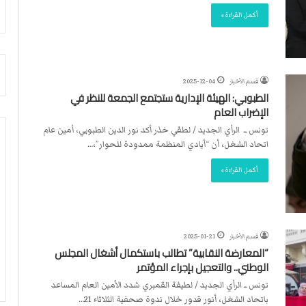
أ
م
أكمل القراءة »
ق
أ
ص
ج
ى
ن
.
ب
.
ي
قسم الأخبار
2025-12-04
و
ل
الطبوبي: الهيئة الإدارية ستجتمع الجمعة للنظر في
ش
د
الإضراب العام
ه
ر
تونس ــ الرأي الجديد / لطفي خذر أكد نور الدين الطبوبي، أمين عام
د
ب
اتحاد الشغل، أن “أيادي المنظمة ممدودة للحوار”،…
ا
ي
ء
ك
أكمل القراءة »
ب
ر
ر
ة
ص
ا
ا
ل
ص
ي
قسم الأخبار
2025-01-21
ا
د
“المعارضة النقابية” تطالب باستكمال أشغال المجلس
ل
الوطني.. والتعجيل بإجراء المؤتمر
ا
تونس ــ الرأي الجديد / لطيفة القمبري شدد الأمين العام المساعد
ح
باتحاد الشغل، أنور قدور خلال ندوة صحفية الثلاثاء 21…