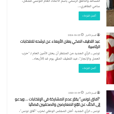
المساعد والناطق الرسمي باسم الاتّحاد العام التونسي للشغل،
سامي الطاهري،…
أكمل القراءة »
قسم الأخبار
2024-06-25
عبد اللطيف المكي يعلن الأربعاء عن ترشحه للانتخابات
الرئاسية
تونس ــ الرأي الجديد من المنتظر أن يعلن الأمين العام لـ “حزب
العمل والإنجاز”، عبد اللطيف المكي يوم غد (الأربعاء…
أكمل القراءة »
قسم الأخبار
2023-10-09
“آفاق تونس” يقرّر عدم المشاركة في الإنتخابات … ويدعو
إلى الكفّ عن تتبّع المعارضين والصحفيين قضائيا
تونس ــ الرأي الجديد أعلن المجلس الوطني لحزب “آفاق تونس”،