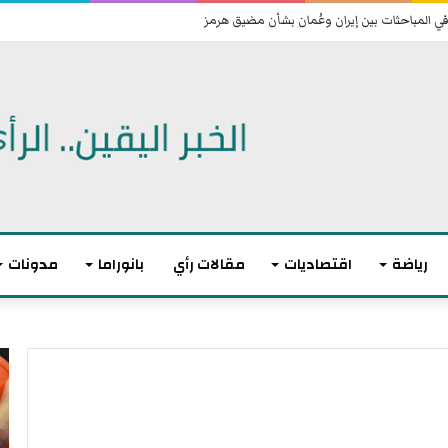
 اتفاقية دفاع مشترك
رياضة
اقتصاديات
مقالات رأي
بانوراما
مدونات
أ
ا
ك
ل
ث
ا
ر
ت
م
ح