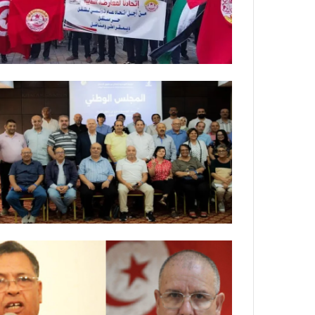
ة
ل
ر
ك
ب
ت
ه