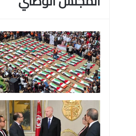
المجلس الوطني
م
و
2025-11-10
س
انتهى موسم البلايلي… الجزائري يصاب في ا
م
المتقاطعة لركبته
ا
ل
ب
ل
ا
ي
ل
ي
…
ا
ل
ج
ز
ا
ئ
ر
ي