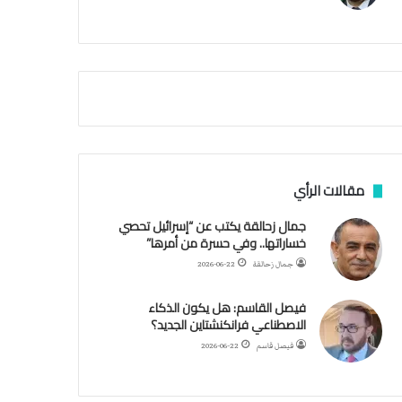
م
ي
ة
ا
ل
س
ف
ن
ف
ي
م
مقالات الرأي
ض
ي
جمال زحالقة يكتب عن “إسرائيل تحصي
ق
خساراتها.. وفي حسرة من أمرها”
ه
جمال زحالقة
2026-06-22
ر
م
فيصل القاسم: هل يكون الذكاء
ز
الاصطناعي فرانكنشتاين الجديد؟
فيصل قاسم
2026-06-22