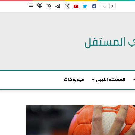
فيسبوك
تويتر
يوتيوب
انستقرام
تيلقرام
واتساب
تسجيل
إضافة
الدخول
عمود
جانبي
المشهد الليبي
فيديوهات
م
ا
ك
ر
و