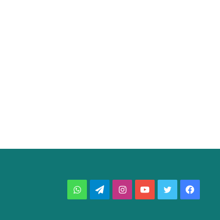
فيسبوك
تويتر
يوتيوب
انستقرام
تيلقرام
واتساب