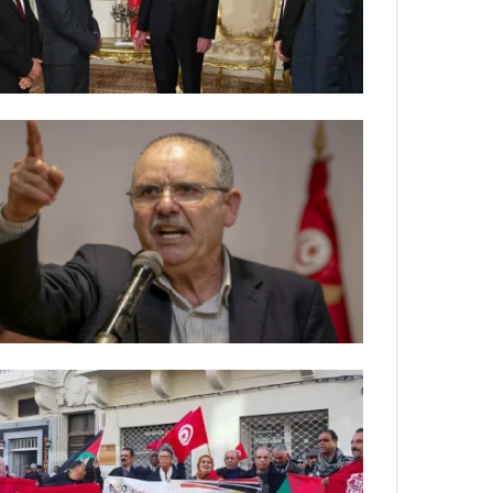
ي
ص
ا
ب
ف
ي
ا
ل
أ
ر
ب
ط
ة
ا
ل
م
ت
ق
ا
ط
ع