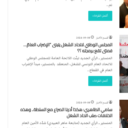
تم…
أكمل القراءة »
قسم الأخبار
2024-09-08
المجلس الوطني لاتحاد الشغل يتبنى “الإضراب العامّ…
فمتى تقع برمجته ؟؟
المنستير ــ الرأي الجديد تبنّت اللائحة العامة للمجلس الوطني
للاتحاد العام التونسي للشغل، المنعقد بالمنستير، مبدأ الإضراب
العام في القطاع…
أكمل القراءة »
قسم الأخبار
2024-09-08
سامي الطاهري: هكذا أدرنا الصراع مع السلطة.. وهذه
الخلافات صلب اتحاد الشغل
المنستير ــ الرأي الجديد (متابعة ماهر العبيدي) شدّد الأمين العام