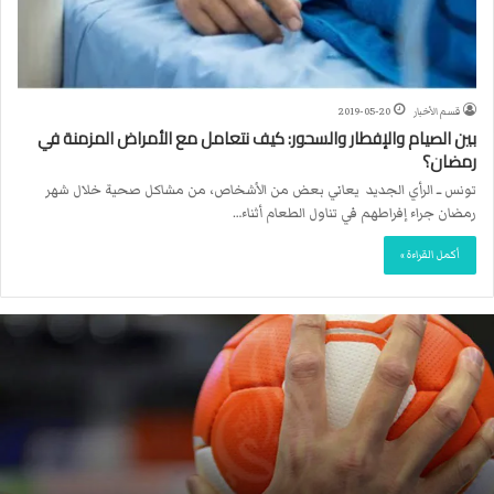
قسم الأخبار
2019-05-20
بين الصيام والإفطار والسحور: كيف نتعامل مع الأمراض المزمنة في
رمضان؟
تونس ــ الرأي الجديد يعاني بعض من الأشخاص، من مشاكل صحية خلال شهر
رمضان جراء إفراطهم في تناول الطعام أثناء…
أكمل القراءة »
ا
ل
ا
ت
ح
ا
د
ا