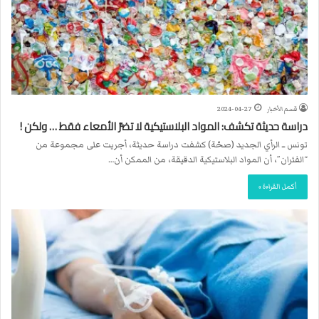
قسم الأخبار
2024-04-27
دراسة حديثة تكشف: المواد البلاستيكية لا تضرّ الأمعاء فقط … ولكن !
تونس ــ الرأي الجديد (صحّة) كشفت دراسة حديثة، أجريت على مجموعة من
“الفئران”، أن المواد البلاستيكية الدقيقة، من الممكن أن…
أكمل القراءة »