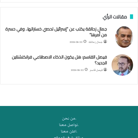
ن
ب
مقالات الرأي
ي
ل
جمال زحالقة يكتب عن “إسرائيل تحصي خساراتها.. وفي حسرة
د
من أمرها”
ر
ب
جمال زحالقة
2026-06-22
ي
ك
فيصل القاسم: هل يكون الذكاء الاصطناعي فرانكنشتاين
ر
الجديد؟
ة
فيصل قاسم
2026-06-22
ا
ل
ي
د
.من نحن
.تواصل معنا
.اعلن معنا
.ميثاق شرف الموقع