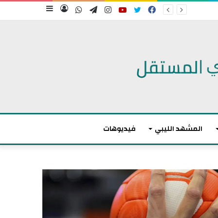
فيسبوك
تويتر
يوتيوب
انستقرام
تيلقرام
واتساب
تسجيل
إضافة
الدخول
عمود
جانبي
المشهد الليبي
فيديوهات
م
ا
ك
ر
و