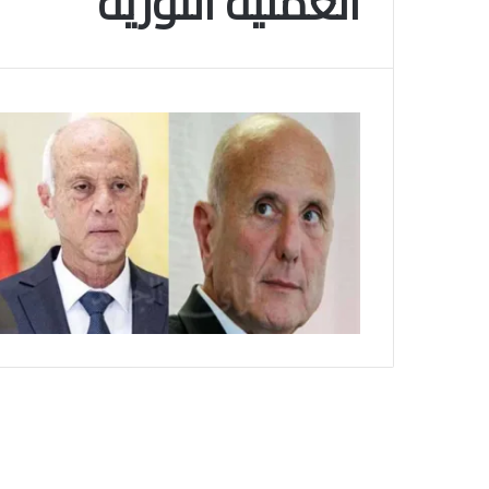
العملية الثورية
م
و
2025-11-10
س
انتهى موسم البلايلي… الجزائري يصاب في ا
م
المتقاطعة لركبته
ا
ل
ب
ل
ا
ي
ل
ي
…
ا
ل
ج
ز
ا
ئ
ر
ي