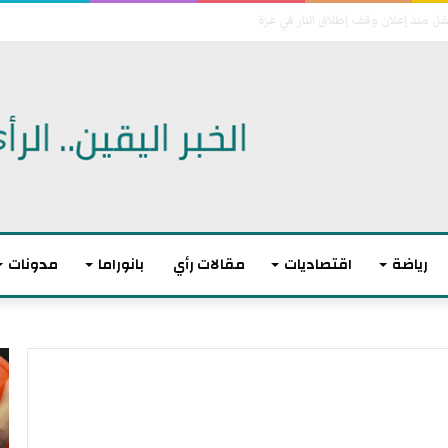
ئية ضد مسؤولين مغاربة وإسبان
رياضة
اقتصاديات
مقالات رأي
بانوراما
مدونات
أ
ا
ك
ل
ث
ا
ر
ت
م
ح