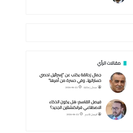
م
ي
ة
ا
ل
س
ف
ن
ف
ي
م
مقالات الرأي
ض
ي
جمال زحالقة يكتب عن “إسرائيل تحصي
ق
خساراتها.. وفي حسرة من أمرها”
ه
جمال زحالقة
2026-06-22
ر
م
فيصل القاسم: هل يكون الذكاء
ز
الاصطناعي فرانكنشتاين الجديد؟
فيصل قاسم
2026-06-22