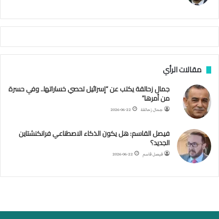
ي
م
م
أ
ج
ن
ب
مقالات الرأي
ي
ل
جمال زحالقة يكتب عن “إسرائيل تحصي خساراتها.. وفي حسرة
د
من أمرها”
ر
ب
جمال زحالقة
2026-06-22
ي
ك
فيصل القاسم: هل يكون الذكاء الاصطناعي فرانكنشتاين
ر
الجديد؟
ة
فيصل قاسم
2026-06-22
ا
ل
ي
د