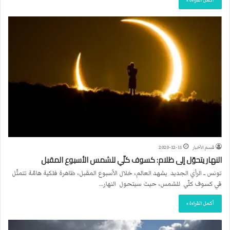
أكمل القراءة »
قسم الأخبار
2020-12-11
النهار يتحوّل إلى ظلام: كسوف كلّي للشمس الأسبوع المقبل
تونس ــ الرأي الجديد يشهد العالم، خلال الأسبوع المقبل، ظاهرة فلكية هامّة تتمثّل
في كسوف كلّي للشمس، حيث سيتحول النهار…
أكمل القراءة »