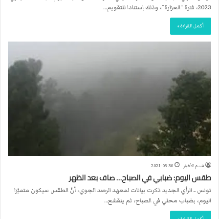
2023، فترة “العزارة”، وذلك إستنادا للتقويم…
أكمل القراءة »
قسم الأخبار
2021-03-30
طقس اليوم: ضبابي في الصباح… صاف بعد الظهر
تونس ــ الرأي الجديد ذكرت بيانات لمعهد الرصد الجوي، أنّ الطقس سيكون متميّزا
اليوم، بضباب محلي في الصباح، ثم ينقشع…