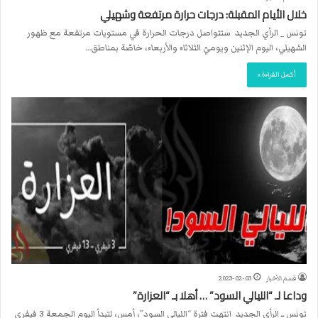
خلال الأيام المقبلة: درجات حرارة مرتفعة وشهيلي
تونس _ الرأي الجديد ستتواصل درجات الحرارة في مستويات مرتفعة مع ظهور
الشهيلي، اليوم الإثنين ويوميْ الثلاثاء والأربعاء، خاصّة بمناطق…
أكمل القراءة »
قسم الأخبار
2023-02-03
وداعا لـ “الليالي السود” … أهلا بـ “العزارة”
تونس ــ الرأي الجديد انتهت فترة “الليالي السود”، أمس، لتبدأ اليوم الجمعة 3 فيفري