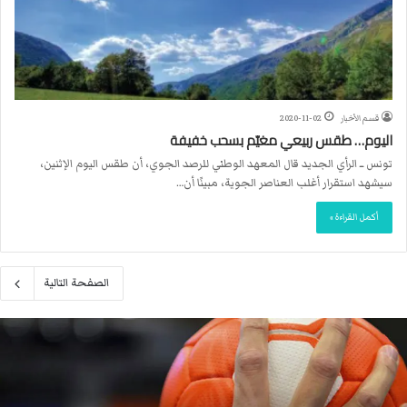
قسم الأخبار
2020-11-02
اليوم… طقس ربيعي مغيّم بسحب خفيفة
تونس ــ الرأي الجديد قال المعهد الوطني للرصد الجوي، أن طقس اليوم الإثنين،
سيشهد استقرار أغلب العناصر الجوية، مبينًا أن…
أكمل القراءة »
الصفحة التالية
ا
ل
ا
ت
ح