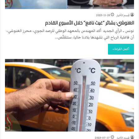
قسم الأخبار
2023-11-18
الغنوشي: بشائر “غيث نافع” خلال الأسبوع القادم
تونس ــ الرأي الجديد أكد المهندس بالمعهد الوطني للرصد الجوي، محرز الغنوشي،
أن فاعلية الرياح التي تشهدها بلادنا حاليا، ستتقلّص…
أكمل القراءة »
قسم الأخبار
2023-07-17