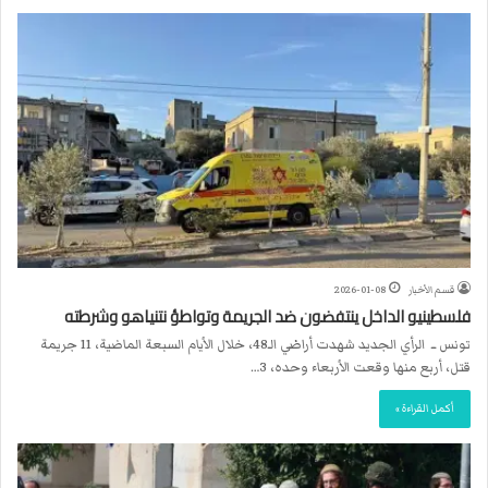
قسم الأخبار
2026-01-08
فلسطينيو الداخل ينتفضون ضد الجريمة وتواطؤ نتنياهو وشرطته
تونس ــ الرأي الجديد شهدت أراضي الـ48، خلال الأيام السبعة الماضية، 11 جريمة
قتل، أربع منها وقعت الأربعاء وحده، 3…
أكمل القراءة »