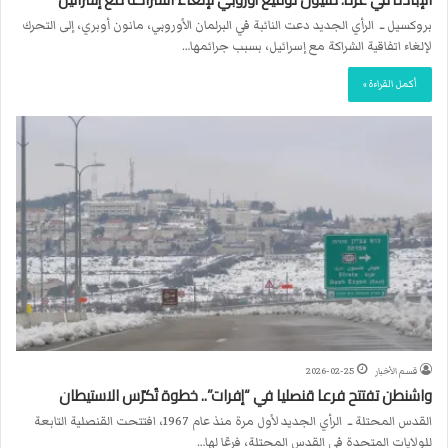
بروكسيل ــ الرأي الجديد دعت النائبة في البرلمان الأوروبي، مانون أوبري، إلى التحرك
لإلغاء اتفاقية الشراكة مع إسرائيل، بسبب جرائمها…
أكمل القراءة »
قسم الأخبار
2026-02-25
واشنطن تفتتح فرعا قنصليا في “إفرات”.. خطوة تُكرّس الاستيطان
القدس المحتلة ــ الرأي الجديد لأول مرة منذ عام 1967، افتتحت القنصلية التابعة
للولايات المتحدة في القدس المحتلة، فرعًا لها…