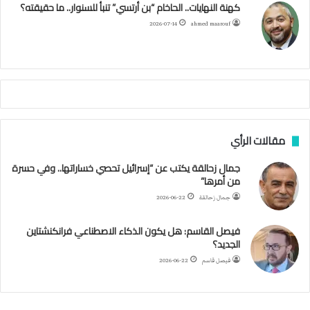
كهنة النهايات.. الحاخام “بن أرتسي” تنبأ للسنوار.. ما حقيقته؟
ا
ح
ا
م
2026-07-14
ahmed maarouf
م
ا
م
ي
ة
ا
ل
س
مقالات الرأي
ف
ن
جمال زحالقة يكتب عن “إسرائيل تحصي خساراتها.. وفي حسرة
ف
من أمرها”
ي
م
جمال زحالقة
2026-06-22
ض
ي
فيصل القاسم: هل يكون الذكاء الاصطناعي فرانكنشتاين
ق
الجديد؟
ه
فيصل قاسم
2026-06-22
ر
م
ز