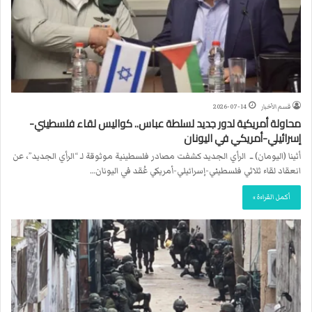
قسم الأخبار
2026-07-14
محاولة أمريكية لدور جديد لسلطة عباس.. كواليس لقاء فلسطيني-
إسرائيلي-أمريكي في اليونان
أثينا (اليومان) ــ الرأي الجديد كشفت مصادر فلسطينية موثوقة لـ “الرأي الجديد”، عن
انعقاد لقاء ثلاثي فلسطيني-إسرائيلي-أمريكي عُقد في اليونان…
أكمل القراءة »