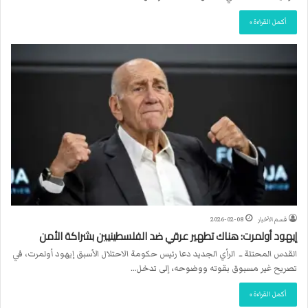
أكمل القراءة »
قسم الأخبار
2026-02-08
إيهود أولمرت: هناك تطهير عرقي ضد الفلسطينيين بشراكة الأمن
القدس المحتلة ــ الرأي الجديد دعا رئيس حكومة الاحتلال الأسبق إيهود أولمرت، في
تصريح غير مسبوق بقوته ووضوحه، إلى تدخل…
أكمل القراءة »