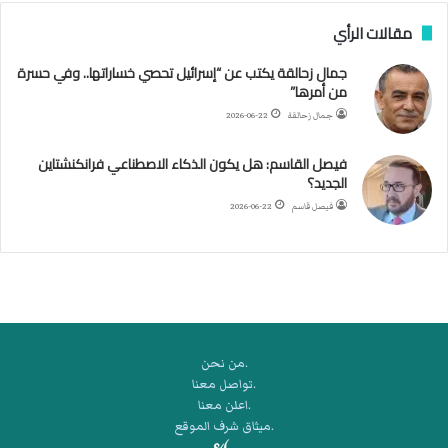
س
مقالات الرأي
ف
ن
جمال زحالقة يكتب عن “إسرائيل تحصي خساراتها.. وفي حسرة
ف
من أمرها”
ي
م
جمال زحالقة
2026-06-22
ض
ي
فيصل القاسم: هل يكون الذكاء الاصطناعي فرانكنشتاين
ق
الجديد؟
ه
فيصل قاسم
2026-06-22
ر
م
ز
.من نحن
.تواصل معنا
.اعلن معنا
.ميثاق شرف الموقع