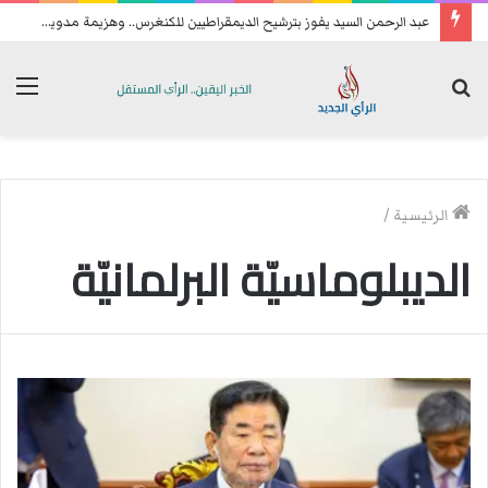
عبد الرحمن السيد يفوز بترشيح الديمقراطيين للكنغرس.. وهزيمة مدوية لإيباك
بحث
الق
عن
الرئيسية
/
الديبلوماسيّة البرلمانيّة