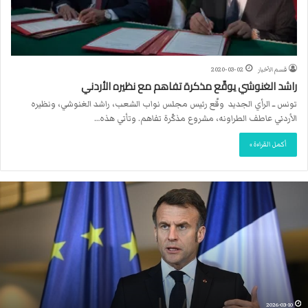
قسم الأخبار
2020-03-02
راشد الغنوشي يوقّع مذكرة تفاهم مع نظيره الأردني
تونس ــ الرأي الجديد وقّع رئيس مجلس نواب الشعب، راشد الغنوشي، ونظيره
الأردني عاطف الطراونه، مشروع مذكّرة تفاهم. وتأتي هذه…
أكمل القراءة »
م
ا
ك
ر
و
ن
:
ع
ل
2026-03-10