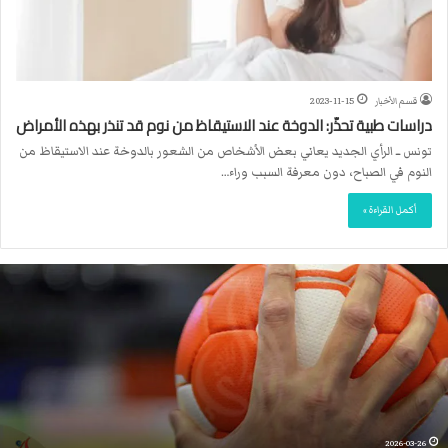
قسم الأخبار
2023-11-15
دراسات طبية تحذّر: الدوخة عند الاستيقاظ من نوم قد تنذر بهذه الأمراض
تونس ــ الرأي الجديد يعاني بعض الأشخاص من الشعور بالدوخة عند الاستيقاظ من
النوم في الصباح، دون معرفة السبب وراء…
أكمل القراءة »
ا
ل
ا
ت
ح
ا
د
ا
ل
2026-03-26