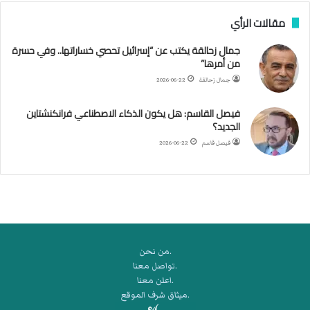
ب
مقالات الرأي
ي
ل
جمال زحالقة يكتب عن “إسرائيل تحصي خساراتها.. وفي حسرة
د
من أمرها”
ر
ب
جمال زحالقة
2026-06-22
ي
ك
فيصل القاسم: هل يكون الذكاء الاصطناعي فرانكنشتاين
ر
الجديد؟
ة
فيصل قاسم
2026-06-22
ا
ل
ي
د
.من نحن
.تواصل معنا
.اعلن معنا
.ميثاق شرف الموقع