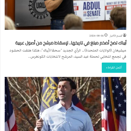
قسم الأخبار
2026-08-04
أيباك تضخ أضخم مبلغ في تاريخها.. لإسقاط مرشح من أصول عربية
ميشيغان (الولايات المتحدة) ــ الرأي الجديد “سحقا لأيباك”، هكذا هتفت الحشود
في تجمع انتخابي لحملة عبد السيد، المرشح لانتخابات الكونغرس…
أكمل القراءة »