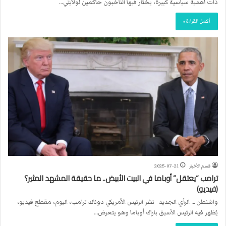
ذات أهمية سياسية كبيرة، يختار فيها الناخبون حاكمين لولايتي…
أكمل القراءة »
قسم الأخبار
2025-07-21
ترامب “يعتقل” أوباما في البيت الأبيض.. ما حقيقة المشهد المثير؟
(فيديو)
واشنطن ــ الرأي الجديد نشر الرئيس الأمريكي دونالد ترامب، اليوم، مقطع فيديو،
يُظهر فيه الرئيس الأسبق باراك أوباما وهو يتعرض…