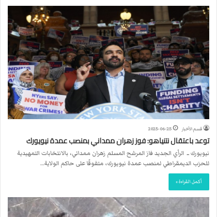
قسم الأخبار
2025-06-25
توعد باعتقال نتنياهو: فوز زهران ممداني بمنصب عمدة نيويورك
نيويورك ــ الرأي الجديد فاز المرشح المسلم زهران ممداني، بالانتخابات التمهيدية
للحزب الديمقراطي لمنصب عمدة نيويورك، متفوقًا على حاكم الولاية…
أكمل القراءة »