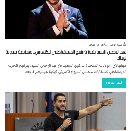
قسم الأخبار
2026-08-05
عبد الرحمن السيد يفوز بترشيح الديمقراطيين للكنغرس.. وهزيمة مدوية
لإيباك
ميشيغان (الولايات المتحدة) ــ الرأي الجديد فاز عبد الرحمن السيد، بترشيح الحزب
الديمقراطي لانتخابات مجلس الشيوخ الأمريكي (ولاية ميشيغان)، بعد…
أكمل القراءة »