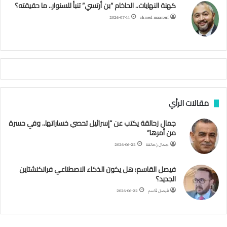
كهنة النهايات.. الحاخام “بن أرتسي” تنبأ للسنوار.. ما حقيقته؟
ا
ح
ا
م
2026-07-14
ahmed maarouf
م
ا
م
ي
ة
ا
ل
س
مقالات الرأي
ف
ن
جمال زحالقة يكتب عن “إسرائيل تحصي خساراتها.. وفي حسرة
ف
من أمرها”
ي
م
جمال زحالقة
2026-06-22
ض
ي
فيصل القاسم: هل يكون الذكاء الاصطناعي فرانكنشتاين
ق
الجديد؟
ه
فيصل قاسم
2026-06-22
ر
م
ز