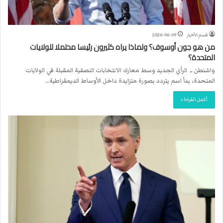
قسم الأخبار
2026-06-09
من هو جون أوسوف؟ ولماذا يراه كثيرون رئيسا محتملا للولايات
المتحدة؟
واشنطن ــ الرأي الجديد وسط معارك الانتخابات النصفية المقبلة في الولايات
المتحدة، بدأ اسم يتردد بصورة متزايدة داخل الأوساط الديمقراطية…
أكمل القراءة »