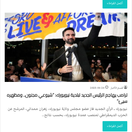
أكمل القراءة »
قسم الأخبار
2025-06-26
ترامب يهاجم الرئيس الجديد لبلدية نيويورك: “شيوعي مجنون.. ومظهره
سيئ”
نيويورك ــ الرأي الجديد فاز عضو مجلس ولاية نيويورك، زهران ممداني، المرشح عن
الحزب الديمقراطي لمنصب عمدة نيويورك، بحسب نتائج…
أكمل القراءة »