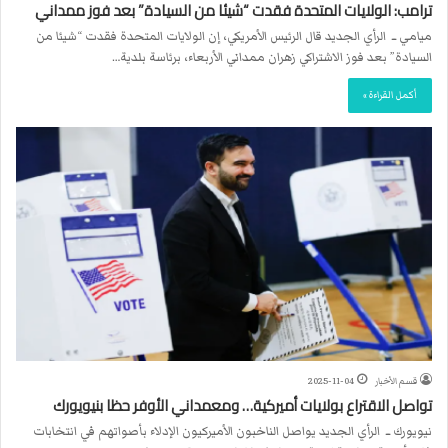
ترامب: الولايات المتحدة فقدت “شيئا من السيادة” بعد فوز ممداني
ميامي ــ الرأي الجديد قال الرئيس الأمريكي، إن الولايات المتحدة فقدت “شيئا من
السيادة” بعد فوز الاشتراكي زهران ممداني الأربعاء، برئاسة بلدية…
أكمل القراءة »
قسم الأخبار
2025-11-04
تواصل الاقتراع بولايات أميركية… ومعمداني الأوفر حظا بنيويورك
نيويورك ــ الرأي الجديد يواصل الناخبون الأميركيون الإدلاء بأصواتهم في انتخابات