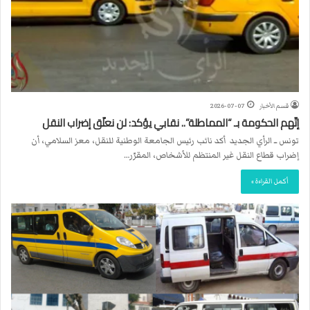
قسم الأخبار
2026-07-07
إتّهم الحكومة بـ “المماطلة”.. نقابي يؤكد: لن نعلّق إضراب النقل
تونس ــ الرأي الجديد أكد نائب رئيس الجامعة الوطنية للنقل، معز السلامي، أن
إضراب قطاع النقل غير المنتظم للأشخاص، المقرّر…
أكمل القراءة »