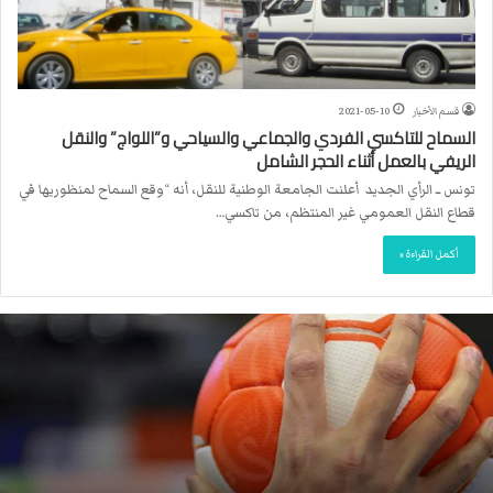
قسم الأخبار
2021-05-10
السماح للتاكسي الفردي والجماعي والسياحي و”اللواج” والنقل
الريفي بالعمل أثناء الحجر الشامل
تونس ــ الرأي الجديد أعلنت الجامعة الوطنية للنقل، أنه “وقع السماح لمنظوريها في
قطاع النقل العمومي غير المنتظم، من تاكسي…
أكمل القراءة »
ا
ل
ا
ت
ح
ا
د
ا