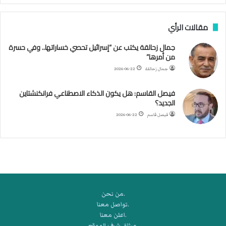
ن
ب
مقالات الرأي
ي
ل
جمال زحالقة يكتب عن “إسرائيل تحصي خساراتها.. وفي حسرة
د
من أمرها”
ر
ب
جمال زحالقة
2026-06-22
ي
ك
فيصل القاسم: هل يكون الذكاء الاصطناعي فرانكنشتاين
ر
الجديد؟
ة
فيصل قاسم
2026-06-22
ا
ل
ي
د
.من نحن
.تواصل معنا
.اعلن معنا
.ميثاق شرف الموقع