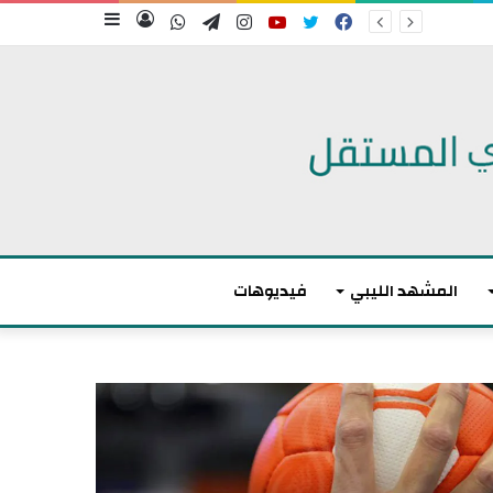
فيسبوك
تويتر
يوتيوب
انستقرام
تيلقرام
واتساب
تسجيل
إضافة
الدخول
عمود
جانبي
المشهد الليبي
فيديوهات
م
ا
ك
ر
و