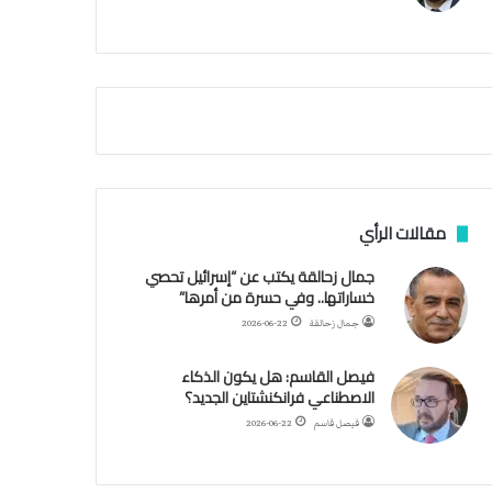
م
ي
ة
ا
ل
س
ف
ن
ف
ي
م
مقالات الرأي
ض
ي
جمال زحالقة يكتب عن “إسرائيل تحصي
ق
خساراتها.. وفي حسرة من أمرها”
ه
جمال زحالقة
2026-06-22
ر
م
فيصل القاسم: هل يكون الذكاء
ز
الاصطناعي فرانكنشتاين الجديد؟
فيصل قاسم
2026-06-22