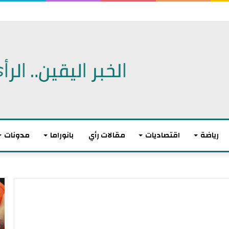
 الديمقراطيين للكنغرس.. وهزيمة مدوية لإيباك
رياضة
اقتصاديات
مقالات رأي
بانوراما
مدونات
أ
ا
ك
ل
ث
ا
ر
ت
م
ح