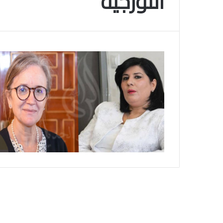
الثورجية
م
و
2025-11-10
س
انتهى موسم البلايلي… الجزائري يصاب في ا
م
المتقاطعة لركبته
ا
ل
ب
ل
ا
ي
ل
ي
…
ا
ل
ج
ز
ا
ئ
ر
ي