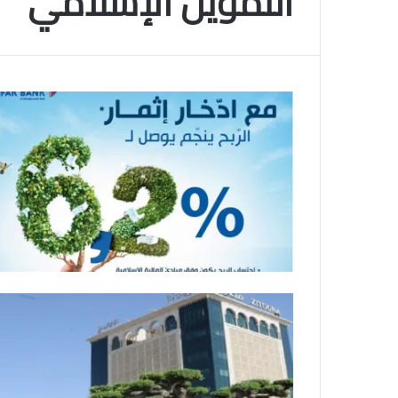
التمويل الإسلامي
م
و
2025-11-10
س
انتهى موسم البلايلي… الجزائري يصاب في ا
م
المتقاطعة لركبته
ا
ل
ب
ل
ا
ي
ل
ي
…
ا
ل
ج
ز
ا
ئ
ر
ي