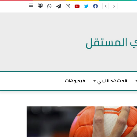
فيسبوك
تويتر
يوتيوب
انستقرام
تيلقرام
واتساب
تسجيل
إضافة
الدخول
عمود
جانبي
المشهد الليبي
فيديوهات
م
ا
ك
ر
و