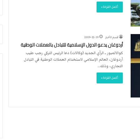
أ
م
أكمل القراءة »
ق
أ
ص
ج
ى
ن
.
ب
.
ي
قسم الأخبار
2019-12-19
و
ل
أردوغان يدعو الدول الإسلامية للتبادل بالعملات الوطنية
ش
د
كوالالمبور ــ الرأي الجديد (وكالات) دعا الرئيس التركي رجب طيب
ه
ر
أردوغان، العالم الإسلامي لاستخدام العملات الوطنية في التبادل
د
ب
التجاري، وذلك…
ا
ي
ء
ك
أكمل القراءة »
ب
ر
ر
ة
ص
ا
ا
ل
ص
ي
ا
د
ل
ا
ح