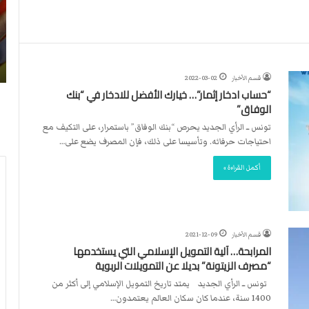
ن
ا
4
د
2026-07-23
آ
ا
لأربطة
أكثر من 4 آلاف مستوطن يقتحمون الأقصى..
ل
ل
وشهداء برصاص الاحتلال
ا
د
قسم الأخبار
2022-03-02
ف
و
“حساب ادخار إثمار”… خيارك الأفضل للادخار في “بنك
م
ل
الوفاق”
س
ي
ت
ي
تونس ــ الرأي الجديد يحرص “بنك الوفاق” باستمرار، على التكيف مع
و
ق
احتياجات حرفائه. وتأسيسا على ذلك، فإن المصرف يضع على…
ط
ر
أكمل القراءة »
ن
ر
ي
ت
ق
ع
ت
ي
ح
ي
قسم الأخبار
2021-12-09
م
ن
المرابحة… آلية التمويل الإسلامي التي يستخدمها
و
ت
“مصرف الزيتونة” بديلا عن التمويلات الربوية
ن
ح
تونس ــ الرأي الجديد يمتد تاريخ التمويل الإسلامي إلى أكثر من
ا
ك
1400 سنة، عندما كان سكان العالم يعتمدون…
ل
ي