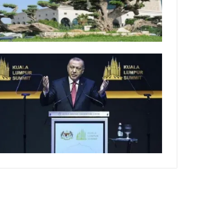
ي
ص
ا
ب
ف
ي
ا
ل
أ
ر
ب
ط
ة
ا
ل
م
ت
ق
ا
ط
ع