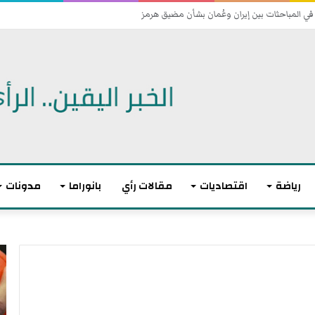
 اتفاقية دفاع مشترك
رياضة
اقتصاديات
مقالات رأي
بانوراما
مدونات
أ
ا
ك
ل
ث
ا
ر
ت
م
ح