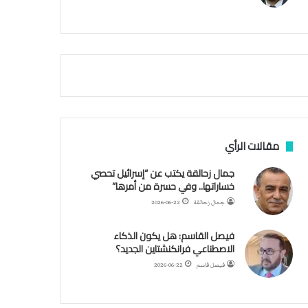
م
ي
ة
ا
ل
س
ف
ن
ف
ي
م
مقالات الرأي
ض
ي
جمال زحالقة يكتب عن “إسرائيل تحصي
ق
خساراتها.. وفي حسرة من أمرها”
ه
جمال زحالقة
2026-06-22
ر
م
فيصل القاسم: هل يكون الذكاء
ز
الاصطناعي فرانكنشتاين الجديد؟
فيصل قاسم
2026-06-22