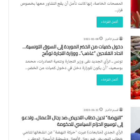
ت
المصحات الخاصة، إنها كانت تأمل أن يقع التشاور معها بخصوص
ل
قرار…
ا
ل
أكمل القراءة »
قسم الأخبار
2021-02-08
دخول كميات من الخضر الموردة إلى السوق التونسية…
اتحاد الفلاحين “غاضب”.. ووزارة التجارة توضّح
تونس ــ الرأي الجديد نفى وزير التجارة وتنمية الصادرات، محمد
بوسعيد، “أن يكون للوزارة دخل في دخول كميات من الخضر…
أكمل القراءة »
قسم الأخبار
2020-06-12
“النهضة” تدين خطاب التحريض ضد رجال الأعمال.. وتدعو
إلى توسيع الحزام السياسي للحكومة
الرأي الجدي (متابعات) عبرت “حركة النهضة” عن انشغالها لتنامي
خطاب التحريض ضد رجال الأعمال وشيطنة الرأسمال الوطني،