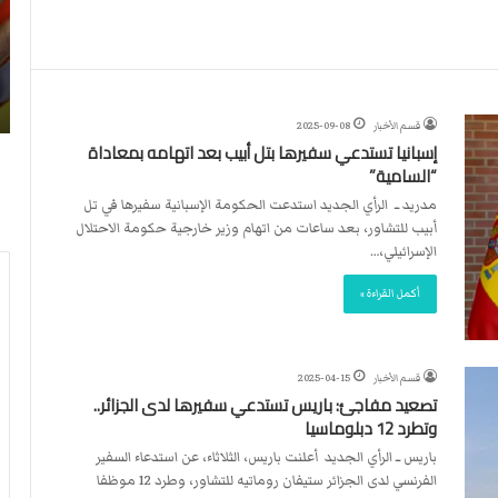
ن
ا
4
د
2026-07-23
آ
ا
لأربطة
أكثر من 4 آلاف مستوطن يقتحمون الأقصى..
ل
ل
وشهداء برصاص الاحتلال
ا
د
قسم الأخبار
2025-09-08
ف
و
إسبانيا تستدعي سفيرها بتل أبيب بعد اتهامه بمعاداة
م
ل
“السامية”
س
ي
ت
ي
مدريد ــ الرأي الجديد استدعت الحكومة الإسبانية سفيرها في تل
و
ق
أبيب للتشاور، بعد ساعات من اتهام وزير خارجية حكومة الاحتلال
ط
ر
الإسرائيلي،…
ن
ر
أكمل القراءة »
ي
ت
ق
ع
ت
ي
ح
ي
قسم الأخبار
2025-04-15
م
ن
تصعيد مفاجئ: باريس تستدعي سفيرها لدى الجزائر..
و
ت
وتطرد 12 دبلوماسيا
ن
ح
باريس ــ الرأي الجديد أعلنت باريس، الثلاثاء، عن استدعاء السفير
ا
ك
الفرنسي لدى الجزائر ستيفان روماتيه للتشاور، وطرد 12 موظفا
ل
ي