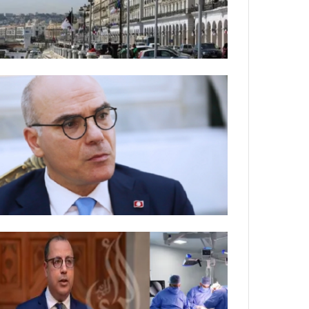
ي
ص
ا
ب
ف
ي
ا
ل
أ
ر
ب
ط
ة
ا
ل
م
ت
ق
ا
ط
ع