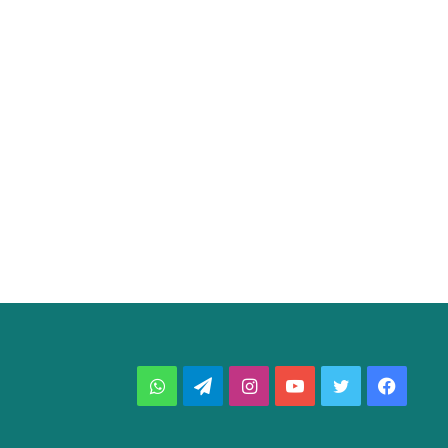
فيسبوك
تويتر
يوتيوب
انستقرام
تيلقرام
واتساب