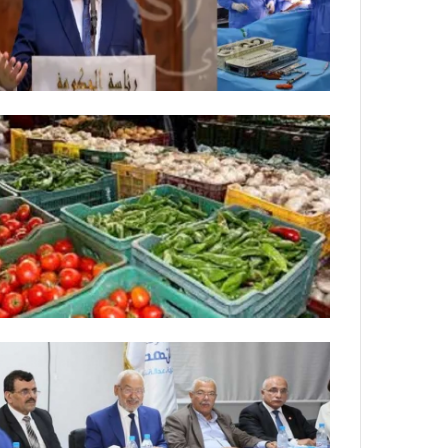
ة
ل
ر
ك
ب
ت
ه