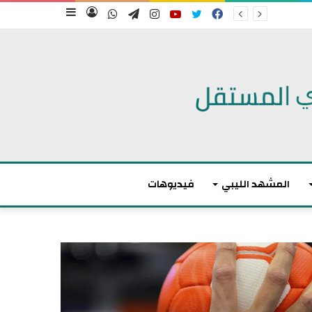
فيسبوك
تويتر
يوتيوب
انستقرام
تيلقرام
واتساب
تسجيل
إضافة
الدخول
عمود
جانبي
المشهد الليبي
فيديوهات
م
ا
ك
ر
و