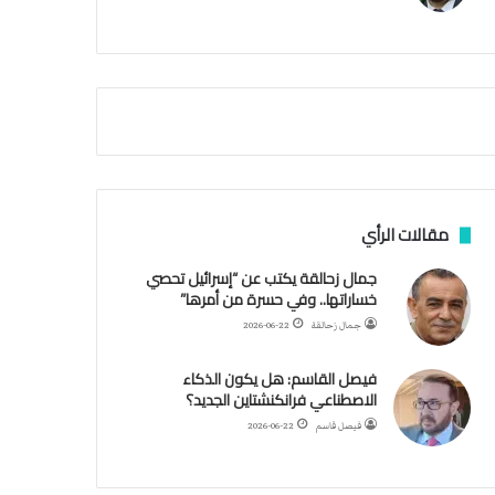
م
ي
ة
ا
ل
س
ف
ن
ف
ي
م
مقالات الرأي
ض
ي
جمال زحالقة يكتب عن “إسرائيل تحصي
ق
خساراتها.. وفي حسرة من أمرها”
ه
جمال زحالقة
2026-06-22
ر
م
فيصل القاسم: هل يكون الذكاء
ز
الاصطناعي فرانكنشتاين الجديد؟
فيصل قاسم
2026-06-22