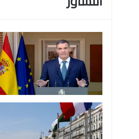
التشاور
م
و
2025-11-10
س
انتهى موسم البلايلي… الجزائري يصاب في ا
م
المتقاطعة لركبته
ا
ل
ب
ل
ا
ي
ل
ي
…
ا
ل
ج
ز
ا
ئ
ر
ي