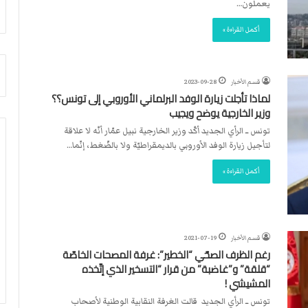
يعملون…
أ
م
ق
أ
أكمل القراءة »
ص
ج
ى
ن
.
ب
.
ي
قسم الأخبار
2023-09-28
و
ل
لماذا تأجلت زيارة الوفد البرلماني الأوروبي إلى تونس؟؟
ش
د
وزير الخارجية يوضح ويجيب
ه
ر
تونس ــ الرأي الجديد أكّد وزير الخارجية نبيل عمّار أنّه لا علاقة
د
ب
لتأجيل زيارة الوفد الأوروبي بالديمقراطيّة ولا بالضّغط، إنّما…
ا
ي
ء
ك
أكمل القراءة »
ب
ر
ر
ة
ص
ا
ا
ل
ص
ي
قسم الأخبار
2021-07-19
ا
د
رغم الظرف الصحّي “الخطير”: غرفة المصحات الخاصّة
ل
“قلقة” و”غاضبة” من قرار “التسخير الذي إتّخذه
ا
المشيشي !
ح
تونس ــ الرأي الجديد قالت الغرفة النقابية الوطنية لأصحاب