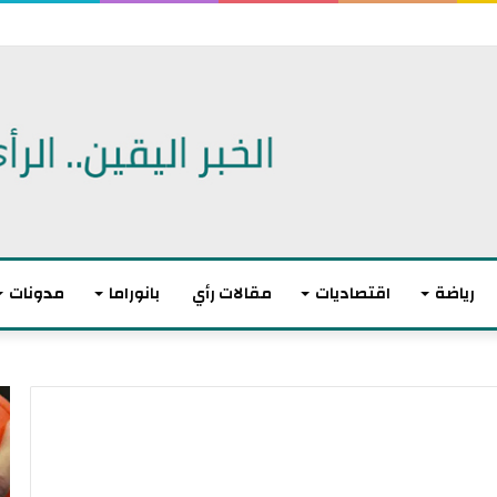
اتفاقية دفاع مشترك
رياضة
اقتصاديات
مقالات رأي
بانوراما
مدونات
أ
ا
ك
ل
ث
ا
ر
ت
م
ح