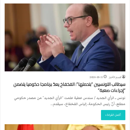
قسم الأخبار
2020-03-11
سيطالب التونسيين “بتحملها”: الفخفاخ يعدّ برنامجا حكوميا يتضمن
“إجراءات صعبة”
تونس ــ الرأي الجديد / سندس عطية علمت “الرأي الجديد” من مصدر حكومي
مطلع، أنّ رئيس الحكومة، إلياس الفخفاخ، سيقدم…
أكمل القراءة »