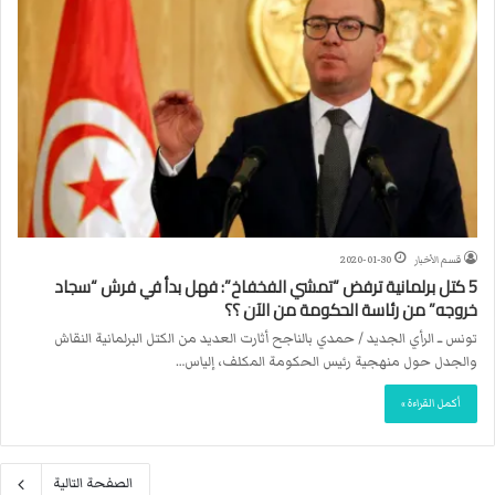
قسم الأخبار
2020-01-30
5 كتل برلمانية ترفض “تمشي الفخفاخ”: فهل بدأ في فرش “سجاد
خروجه” من رئاسة الحكومة من الآن ؟؟
تونس ــ الرأي الجديد / حمدي بالناجح أثارت العديد من الكتل البرلمانية النقاش
والجدل حول منهجية رئيس الحكومة المكلف، إلياس…
أكمل القراءة »
الصفحة التالية