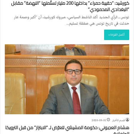
كورشيد: “حقيبة حمراء” بداخلها 200 مليار تسلّمتها “النهضة” مقابل
“البغدادي المحمودي”
تونس ــ الرأي الجديد أكد الناشط السياسي، مبروك كورشيد، أن “أكبر وصمة عار
حدثت في تاريخ تونس هي صفقة تسليم…
أكمل القراءة »
قسم الأخبار
2020-09-01
هشام العجبوني: حكومة المشيشي تتعرّض لـ “الابتزاز” من قبل الترويكا
البرلمانية