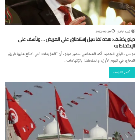
قسم الأخبار
2022-09-20
ديلو يكشف: هذه تفاصيل إستنطاق علي العريض … ونأسف على
الإحتفاظ به
تونس ــ الرأي الجديد أكد المحامي سمير ديلو، أن “المؤيدات التي اطلع عليها فريق
الدفاع، في اليوم الأول، والمتعلقة بالإتهامات…
أكمل القراءة »