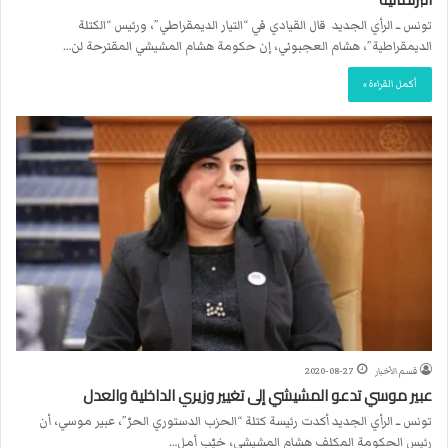
تونس ــ الرأي الجديد قال القيادي في “التيار الديمقراطي”، ورئيس “الكتلة
الديمقراطية”، هشام العجبوني، إن حكومة هشام المشيشي المقترحة لن…
أكمل القراءة »
قسم الأخبار
2020-08-27
عبير موسي تدعو المشيشي إلى تغيير وزيري الداخلية والعدل
تونس ــ الرأي الجديد أكدت رئيسة كتلة “الحزب الدستوري الحرّ”، عبير موسي، أن
رئيس الحكومة المكلف هشام المشيشي، خيّب أمل…