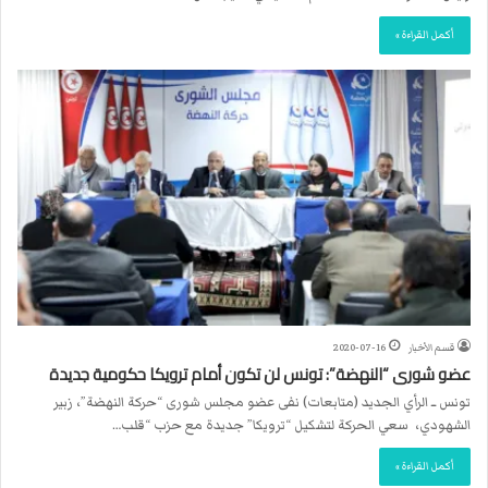
أكمل القراءة »
قسم الأخبار
2020-07-16
عضو شورى “النهضة”: تونس لن تكون أمام ترويكا حكومية جديدة
تونس ــ الرأي الجديد (متابعات) نفى عضو مجلس شورى “حركة النهضة”، زبير
الشهودي، سعي الحركة لتشكيل “ترويكا” جديدة مع حزب “قلب…
أكمل القراءة »