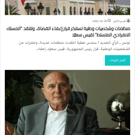
قسم الأخبار
2022-06-03
منظمات وشخصيات وطنية تستنكر قرار إعفاء القضاة.. وتنتقد “المسلك
الانفرادي المتسلط” لقيس سعيّد
تونس ــ الرأي الجديد / سندس عطية انتقدت منظمات عديدة، وعشرات من
الشخصيات الوطنية، قرار رئيس الجمهورية، قيس سعيّد، إعفاء…
أكمل القراءة »