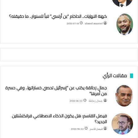
ئ
ه
ك
ب
ر
ا
ب
كهنة النهايات.. الحاخام “بن أرتسي” تنبأ للسنوار.. ما حقيقته؟
ا
ح
ا
م
2026-07-14
ahmed maarouf
م
ا
م
ي
ة
ا
ل
س
مقالات الرأي
ف
ن
جمال زحالقة يكتب عن “إسرائيل تحصي خساراتها.. وفي حسرة
ف
من أمرها”
ي
م
جمال زحالقة
2026-06-22
ض
ي
فيصل القاسم: هل يكون الذكاء الاصطناعي فرانكنشتاين
ق
الجديد؟
ه
فيصل قاسم
2026-06-22
ر