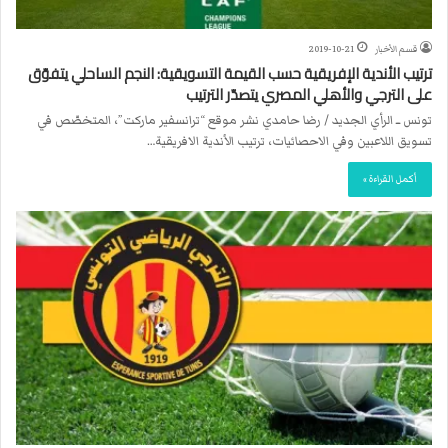
قسم الأخبار
2019-10-21
ترتيب الأندية الإفريقية حسب القيمة التسويقية: النجم الساحلي يتفوّق
على الترجي والأهلي المصري يتصدّر الترتيب
تونس ــ الرأي الجديد / رضا حامدي نشر موقع “ترانسفير ماركت”، المتخصّص في
تسويق اللاعبين وفي الاحصائيات، ترتيب الأندية الافريقية…
أكمل القراءة »