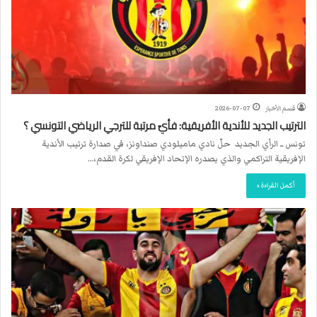
قسم الأخبار
2026-07-07
الترتيب الجديد للأندية الأفريقية: فأيّ مرتبة للترجي الرياضي التونسي ؟
تونس ــ الرأي الجديد حلّ نادي ماميلودي صنداونز، في صدارة ترتيب الأندية
الإفريقية التراكمي والذي يصدره الإتحاد الإفريقي لكرة القدم،…
أكمل القراءة »