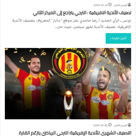
قسم الأخبار
2019-10-14
تصنيف الأندية الافريقية : الترجي يتراجع إلى المركز الثاني
تونس ــ الرأي الجديد / رضا حامدي نشر موقع “دتاباز” المعروف بتصنيف الأندية
الإفريقية، تصنيف الأندية لشهر سبتمبر، حيث حل…
أكمل القراءة »
قسم الأخبار
2019-10-02
التصنيف الشهري للأندية الإفريقية: الترجي الرياضي يتزعّم القارة