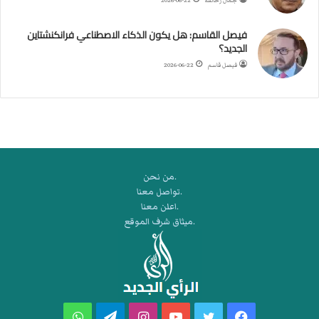
جمال زحالقة
2026-06-22
ي
ك
فيصل القاسم: هل يكون الذكاء الاصطناعي فرانكنشتاين
ر
الجديد؟
ة
فيصل قاسم
2026-06-22
ا
ل
ي
د
.من نحن
.تواصل معنا
.اعلن معنا
.ميثاق شرف الموقع
فيسبوك
تويتر
يوتيوب
انستقرام
تيلقرام
واتساب