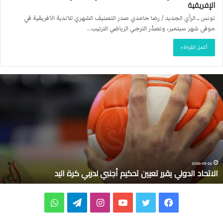
الإفريقية
تونس ــ الرأي الجديد / رضا حامدي صدر التصنيف الشهري للاندية الافريقية في
موفى شهر سبتمبر، وتصدّر الترجي الرياضي الترتيب…
أكمل القراءة »
ا
ل
ا
ت
ح
ا
د
ا
ل
2026-03-26
الاتحاد الدولي يقرر تعيين تحكيم أجنبي لدربي كرة اليد
د
و
ل
ف
ت
ي
ا
ت
و
ي
ي
ي
و
و
ن
ي
ا