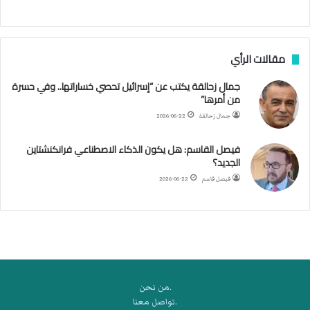
ج
ن
ب
مقالات الرأي
ي
ل
جمال زحالقة يكتب عن “إسرائيل تحصي خساراتها.. وفي حسرة
د
من أمرها”
ر
ب
جمال زحالقة
2026-06-22
ي
ك
فيصل القاسم: هل يكون الذكاء الاصطناعي فرانكنشتاين
ر
الجديد؟
ة
فيصل قاسم
2026-06-22
ا
ل
ي
د
.من نحن
.تواصل معنا