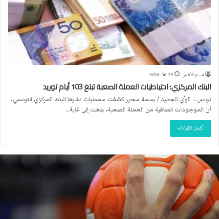
قسم الأخبار
2026-06-29
البنك المركزي: احتياطيات العملة الصعبة تبلغ 103 أيام توريد
تونس ــ الرأي الجديد / بسمة محرر كشفت معطيات نشرها البنك المركزي التونسي،
أن الموجودات الصافية من العملة الصعبة، بلغت إلى غاية…
أكمل القراءة »
ا
ل
ا
ت
ح
ا