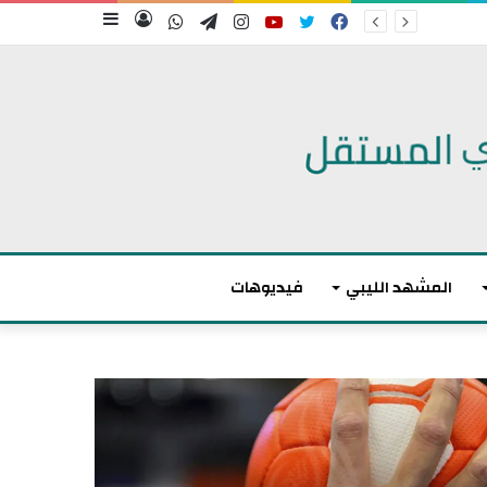
فيسبوك
تويتر
يوتيوب
انستقرام
تيلقرام
واتساب
تسجيل
إضافة
الدخول
عمود
جانبي
المشهد الليبي
فيديوهات
م
ا
ك
ر
و