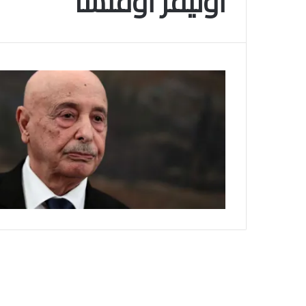
أوليفر أوفتشا
م
و
2025-11-10
س
انتهى موسم البلايلي… الجزائري يصاب في ا
م
المتقاطعة لركبته
ا
ل
ب
ل
ا
ي
ل
ي
…
ا
ل
ج
ز
ا
ئ
ر
ي