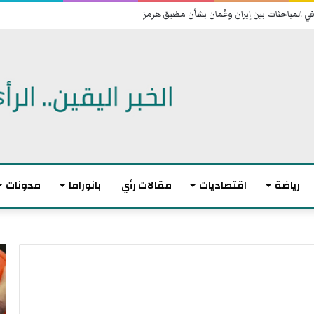
 اتفاقية دفاع مشترك
رياضة
اقتصاديات
مقالات رأي
بانوراما
مدونات
أ
ا
ك
ل
ث
ا
ر
ت
م
ح