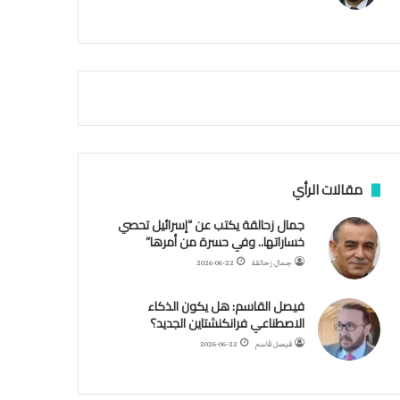
م
ي
ة
ا
ل
س
ف
ن
ف
ي
م
مقالات الرأي
ض
ي
جمال زحالقة يكتب عن “إسرائيل تحصي
ق
خساراتها.. وفي حسرة من أمرها”
ه
جمال زحالقة
2026-06-22
ر
م
فيصل القاسم: هل يكون الذكاء
ز
الاصطناعي فرانكنشتاين الجديد؟
فيصل قاسم
2026-06-22