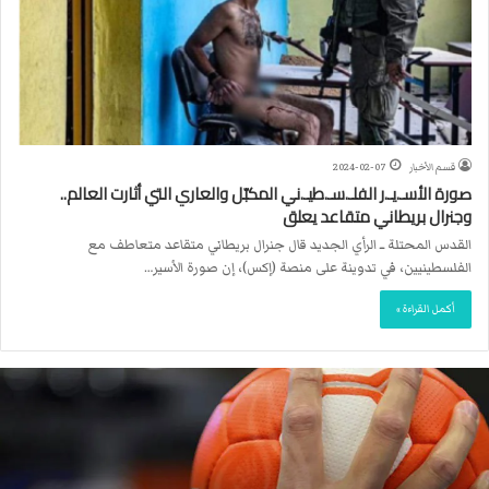
قسم الأخبار
2024-02-07
صورة الأسـ.يـ.ر الفلـ.سـ.طيـ.ني المكبّل والعاري التي أثارت العالم..
وجنرال بريطاني متقاعد يعلق
القدس المحتلة ــ الرأي الجديد قال جنرال بريطاني متقاعد متعاطف مع
الفلسطينيين، في تدوينة على منصة (إكس)، إن صورة الأسير…
أكمل القراءة »
ا
ل
ا
ت
ح