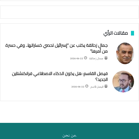
أ
ج
ن
ب
مقالات الرأي
ي
ل
جمال زحالقة يكتب عن “إسرائيل تحصي خساراتها.. وفي حسرة
د
من أمرها”
ر
ب
جمال زحالقة
2026-06-22
ي
ك
فيصل القاسم: هل يكون الذكاء الاصطناعي فرانكنشتاين
ر
الجديد؟
ة
فيصل قاسم
2026-06-22
ا
ل
ي
د
.من نحن