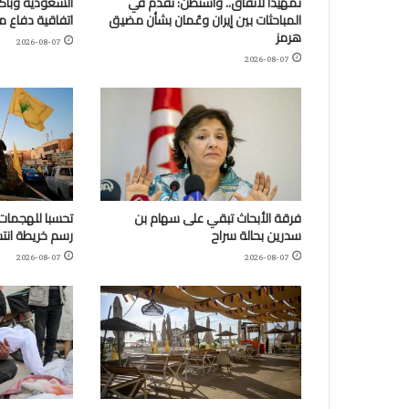
تمهيدا لاتفاق.. واشنطن: تقدم في
السعودية وباكس
المباحثات بين إيران وعُمان بشأن مضيق
اتفاقية دفاع 
هرمز
2026-08-07
2026-08-07
فرقة الأبحاث تبقي على سهام بن
تحسبا للهجمات:
سدرين بحالة سراح
رسم خريطة انتش
2026-08-07
2026-08-07