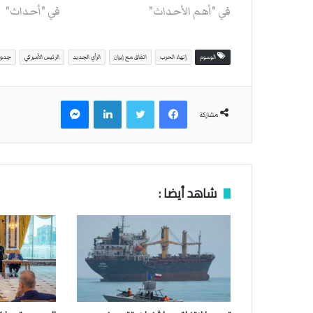
في "أهم الأحداث"
في "أحداث"
الوسوم
إنهاء الحرب
اتفاق مع إيران
الرأي الجديد
الرئيس الأميركي
جدولة
فيسبوك
تويتر
لينكدإن
ماسنجر
مشاركة
شاهد أيضا :