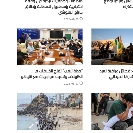
تان وتركيا توقع
منظمات وجمعيات تركية في وقفة
مشترك
احتجاجية بإسطنبول للمطالبة بإطلاق
سراح الغنوشي
2026-08-07
 فصائل عراقية تعيد
“خطة ترمب” تفتح الخلافات في
ارها الميداني
الكابينت.. وتسبب مواجهات مع نتنياهو
2026-08-07