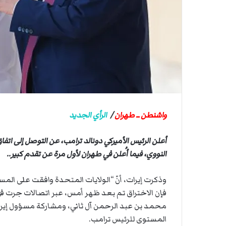
ي
ي
ص
ا
ا
ب
ف
ي
ا
ل
أ
ر
ب
واشنطن ــ طهران
/
الرأي الجديد
ط
ة
أعلن الرئيس الأميركي دونالد ترامب، عن التوصل إلى اتف
ا
ل
النووي، فيما أُعلن في طهران لأول مرة عن تقدم كبير..
م
ت
وذكرت إيرات، أنّ “الولايات المتحدة وافقت على الم
ق
فإن الاختراق تم بعد ظهر أمس، عبر اتصالات جرت في 
ا
محمد بن عبد الرحمن آل ثاني، ومشاركة مسؤول إير
ط
ع
المستوى للرئيس ترامب.