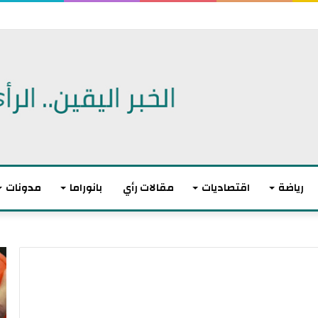
 اتفاقية دفاع مشترك
رياضة
اقتصاديات
مقالات رأي
بانوراما
مدونات
أ
ا
ك
ل
ث
ا
ر
ت
م
ح