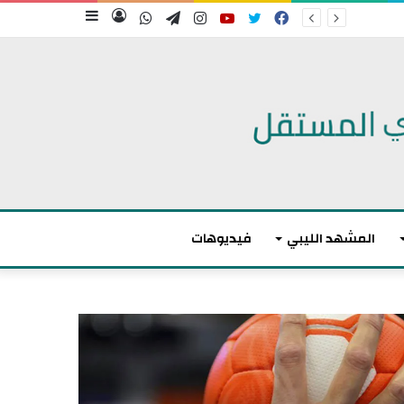
فيسبوك
تويتر
يوتيوب
انستقرام
تيلقرام
واتساب
تسجيل
إضافة
الدخول
عمود
جانبي
المشهد الليبي
فيديوهات
م
ا
ك
ر
و