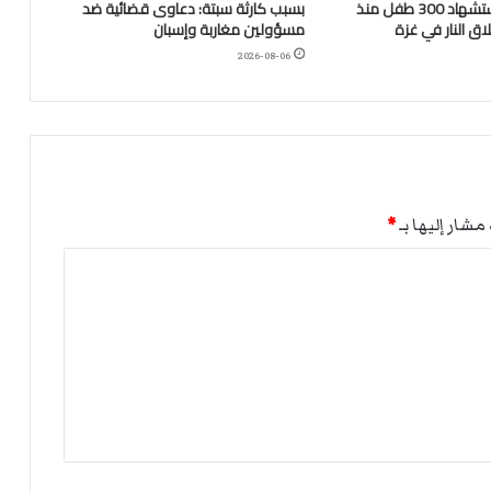
“اليونيسف”: استشهاد 300 طفل منذ
بسبب كارثة سبتة: دعاوى قضائية ضد
ق النار في غزة
مسؤولين مغاربة وإسبان
2026-08-06
مشار إليها بـ
*