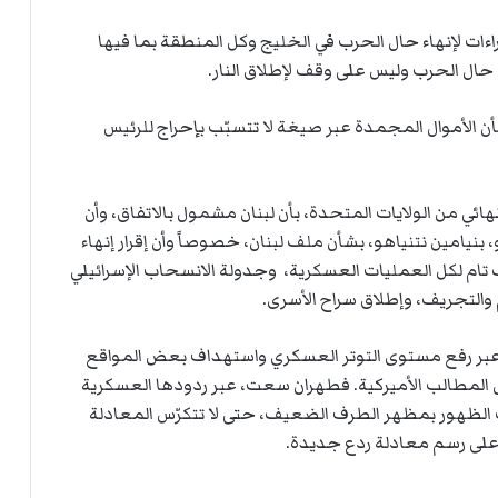
ت
ل
ات لإنهاء حال الحرب في الخليج وكل المنطقة بما فيها
ا
 حال الحرب وليس على وقف لإطلاق النار.
ل
شأن الأموال المجمدة عبر صيغة لا تتسبّب بإحراج للرئيس
ئي من الولايات المتحدة، بأن لبنان مشمول بالاتفاق، وأن
كومة العدو، بنيامين نتنياهو، بشأن ملف لبنان، خصوصاً وأن إقرار إنهاء
 تام لكل العمليات العسكرية، وجدولة الانسحاب الإسرائيلي
والتجريف، وإطلاق سراح الأسرى.
 عبر رفع مستوى التوتر العسكري واستهداف بعض المواقع
ول المطالب الأميركية. فطهران سعت، عبر ردودها العسكرية
ب الظهور بمظهر الطرف الضعيف، حتى لا تتكرّس المعادلة
 على رسم معادلة ردع جديدة.