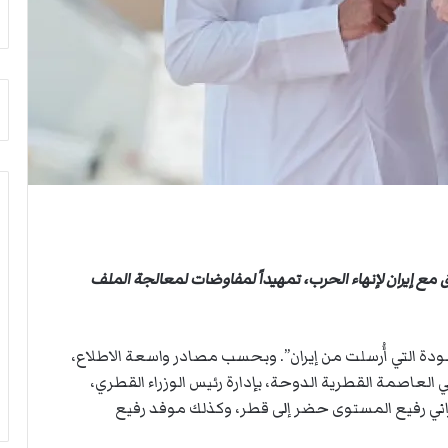
أ
م
ق
أ
ص
ج
ى
ن
.
ب
.
ي
و
ل
ش
د
ه
ر
د
ب
ا
ي
ء
ك
ب
ر
اق مع إيران لإنهاء الحرب، تمهيداً لمفاوضات لمعالجة الملف
ر
ة
ص
ا
ا
ل
ص
ي
سودة التي أُرسلت من إيران”. وبحسب مصادر واسعة الاطلاع،
ا
د
العاصمة القطرية الدوحة، بإدارة رئيس الوزراء القطري،
ل
اني رفيع المستوى حضر إلى قطر، وكذلك موفد رفيع
ا
ح