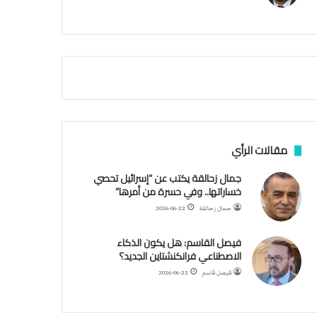
م
ي
ة
ا
ل
س
ف
ن
ف
ي
م
مقالات الرأي
ض
ي
جمال زحالقة يكتب عن “إسرائيل تحصي
ق
خساراتها.. وفي حسرة من أمرها”
ه
جمال زحالقة
2026-06-22
ر
م
فيصل القاسم: هل يكون الذكاء
ز
الاصطناعي فرانكنشتاين الجديد؟
فيصل قاسم
2026-06-22