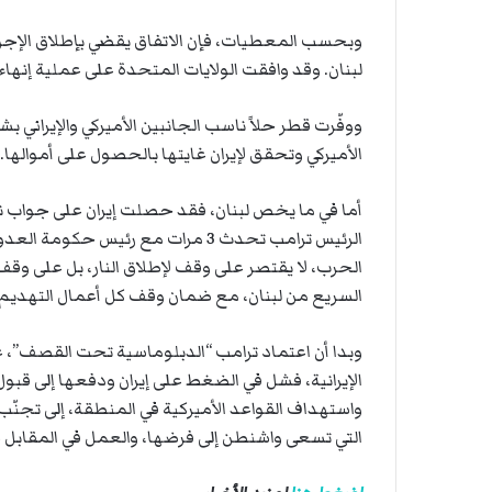
ة
ل
وبحسب المعطيات، فإن الاتفاق يقضي بإطلاق الإجراء
ر
لبنان. وقد وافقت الولايات المتحدة على عملية إنهاء
ك
ب
ت
ووفّرت قطر حلاً ناسب الجانبين الأميركي والإيراني ب
ه
الأميركي وتحقق لإيران غايتها بالحصول على أموالها.
أما في ما يخص لبنان، فقد حصلت إيران على جواب نها
الرئيس ترامب تحدث 3 مرات مع رئيس ح
الحرب، لا يقتصر على وقف لإطلاق النار، بل على وقف
السريع من لبنان، مع ضمان وقف كل أعمال التهديم 
وبدا أن اعتماد ترامب “الدبلوماسية تحت القصف”،
الإيرانية، فشل في الضغط على إيران ودفعها إلى قب
واستهداف القواعد الأميركية في المنطقة، إلى تجنّ
التي تسعى واشنطن إلى فرضها، والعمل في المقابل