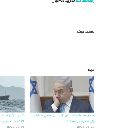
إضغط هنا
لمزيد الأخبار
معجب بهذه:
مرتبط
جمال زحالقة يكتب عن “إسرائيل تحصي خساراتها..
تقرير: إيران وجدت “
وفي حسرة من أمرها”
الاقتصاد العالمي
2026-08-04
2026-06-22