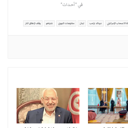
في "أحداث"
 الانسحاب الإسرائيلي
دونالد ترامب
لبنان
مفاوضات النووي
نتنياهو
وقف لإطلاق النار