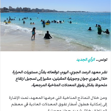
ب
ر
ي
د
ا
إ
ل
ك
ت
ر
تونس ــ
الرأي الجديد
و
ن
نشر معهد الرصد الجوي، اليوم، توقعاته بشأن مستويات الحرارة
ي
خلال شهري جوان وجويلية المقبلين، مشيرا إلى تسجيل ارتفاع
ا
ملحوظ بشكل يفوق المعدلات المناخية المرجعية.
ومن خلال النماذج المناخية التي عرضها المعهد، تمت الإشارة
إلى إمكانية هطول أمطار تفوق المعدلات العادية في معظم
المناطق، خلال شهري جوان وجويلية.