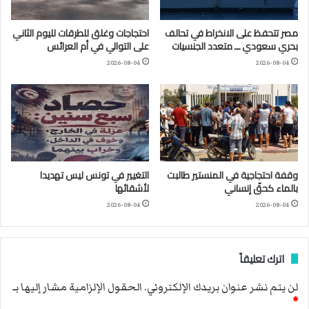
مصر تتحفظ على الانخراط في تحالف
احتجاجات وغلق للطرقات لليوم الثاني
بحري سعودي ــ متعدد الجنسيات
على التوالي في أم العرائس
2026-08-04
2026-08-04
وقفة احتجاجية في المنستير طالبت
التغيير في تونس ليس تهديدا
بالماء كحقّ إنساني
لأشقائها
2026-08-04
2026-08-04
اترك تعليقاً
لن يتم نشر عنوان بريدك الإلكتروني.
الحقول الإلزامية مشار إليها بـ
*