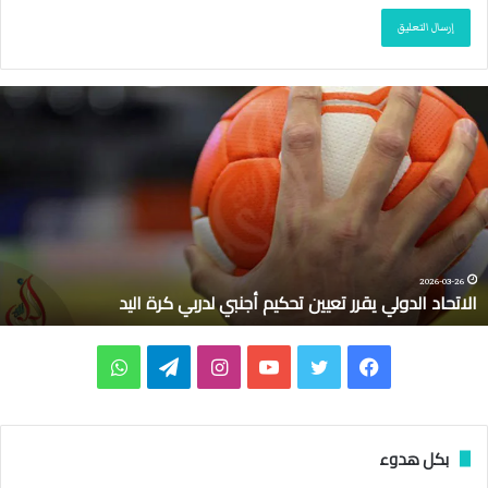
ا
ل
ا
ت
ح
ا
د
ا
ل
2026-03-26
الاتحاد الدولي يقرر تعيين تحكيم أجنبي لدربي كرة اليد
د
و
ل
ف
ت
ي
ا
ت
و
ي
ي
ي
و
و
ن
ي
ا
ق
ر
س
ي
ت
س
ل
ت
بكل هدوء
ر
ت