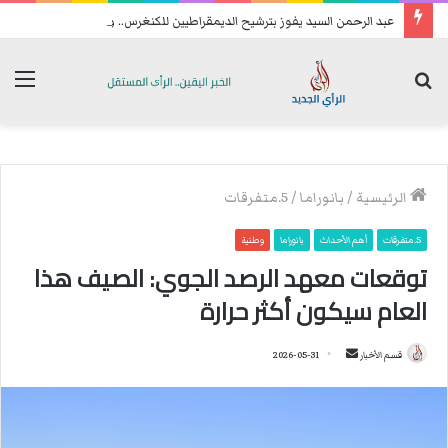
ع
بد الرحمن السيد يفوز بترشيح الديمقراطيين للكنغرس.. وهزيمة مدوية لإيباك
بحث
الق
عن
الرئيسية
/
بانوراما
/
5.متفرقات
5.متفرقات
أهم الأحداث
بانوراما
وطنية
توقعات معهد الرصد الجوي: الصيف هذا
العام سيكون أكثر حرارة
قسم الأخبار
أ
2026-05-31
ر
س
ل