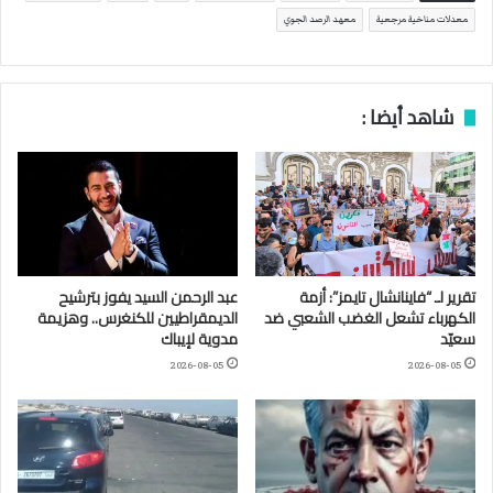
معدلات مناخية مرجعية
معهد الرصد الجوي
شاهد أيضا :
تقرير لـ “فاينانشال تايمز”: أزمة
عبد الرحمن السيد يفوز بترشيح
الكهرباء تشعل الغضب الشعبي ضد
الديمقراطيين للكنغرس.. وهزيمة
سعيّد
مدوية لإيباك
2026-08-05
2026-08-05