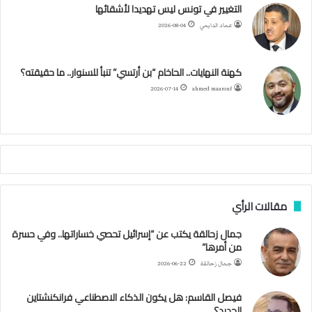
ب
ت
ي
ت
ق
س
التغيير في تونس ليس تهديدا لأشقائها
ع
عماد الدايمي
2026-08-04
ي
و
ر
و
ق
ر
ا
ي
ن
ك
ب
ر
ا
ب
كهنة النهايات.. الحاخام “بن أرتسي” تنبأ للسنوار.. ما حقيقته؟
ت
ح
ا
م
2026-07-14
ahmed maarouf
ك
ي
م
م
أ
ج
ن
ب
مقالات الرأي
ي
ل
جمال زحالقة يكتب عن “إسرائيل تحصي خساراتها.. وفي حسرة
د
من أمرها”
ر
ب
جمال زحالقة
2026-06-22
ي
ك
فيصل القاسم: هل يكون الذكاء الاصطناعي فرانكنشتاين
ر
الجديد؟