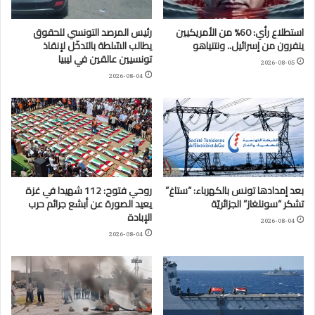
استطلاع رأي: 60% من الأمريكيين
رئيس المرصد التونسي للحقوق
ينفرون من إسرائيل.. ونتنياهو
يطالب السّلطة بالتدخّل لإنقاذ
تونسيين عالقين في ليبيا
2026-08-05
2026-08-04
بعد إمدادها تونس بالكهرباء: “ستاغ”
روحي فتوح: 112 شهيدا في غزة
تشكر “سونلغاز” الجزائريّة
يعيد الصورة عن أبشع جرائم حرب
الإبادة
2026-08-04
2026-08-04