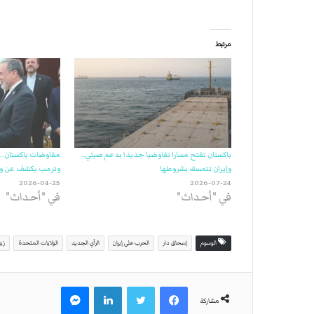
مرتبط
باكستان تفتح مسارا تفاوضيا جديدا بدعم صيني..
مفاوضات باكستان.. 
وإيران تتمسك بشروطها
وترمب يكشف عن ور
2026-04-25
2026-07-24
في "أحداث"
في "أحداث"
الوسوم
إسحاق دار
الحرب على إيران
الرأي الجديد
الولايات المتحدة
زيا
فيسبوك
تويتر
لينكدإن
ماسنجر
مشاركة