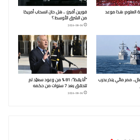
 العلوم: هذا موعد
فورين أفيرز: .. هل حان انسحاب أمريكا
من الشرق الأوسط ؟
2026-08-06
.. ممر مائي ينذر بحرب
“أنا يقظ”: 81 % من وعود سعيّد لم
تتحقق بعد 7 سنوات من حكمه
2026-08-06