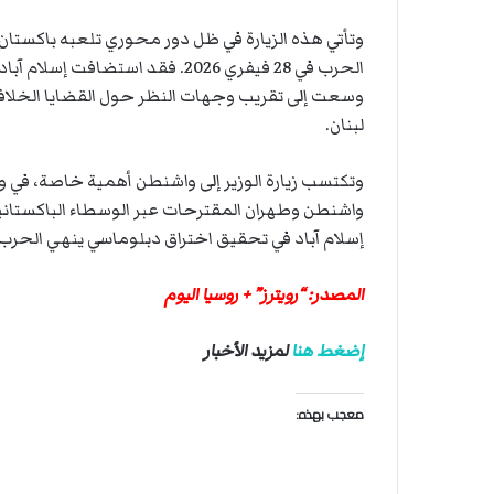
ت
ل
وتأتي هذه الزيارة في ظل دور محوري تلعبه باكستان ك
ا
الحرب في 28 فيفري 2026. فقد است
ل
وسعت إلى تقريب وجهات النظر حول القضايا الخلافية
لبنان.
وتكتسب زيارة الوزير إلى واشنطن أهمية خاصة، في 
واشنطن وطهران المقترحات عبر الوسطاء الباكستاني
إسلام آباد في تحقيق اختراق دبلوماسي ينهي الحرب ا
المصدر: “رويترز” + روسيا اليوم
إضغط هنا
لمزيد الأخبار
معجب بهذه: