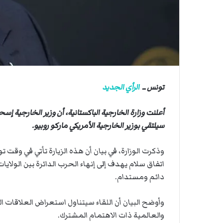
ي
أ
ق
ا
ص
ى
.
.
و
ش
تونس ــ
الرأي الجديد
ه
د
ا
أعلنت وزارة الخارجية الباكستانية، أن وزير الخارجية 
ء
سيلتقي بوزير الخارجية الأمريكي ماركو روبيو.
ب
ر
وذكرت الوزارة، في بيان أن هذه الزيارة تأتي في وقت
ص
ا
اتفاق سلام يهدف إلى إنهاء الحرب الدائرة بين الول
ص
دائم ومستدام.
ا
ل
وأوضح البيان أن اللقاء سيتناول استعراض العلاقات الثن
ا
ح
والعالمية ذات الاهتمام المشترك.