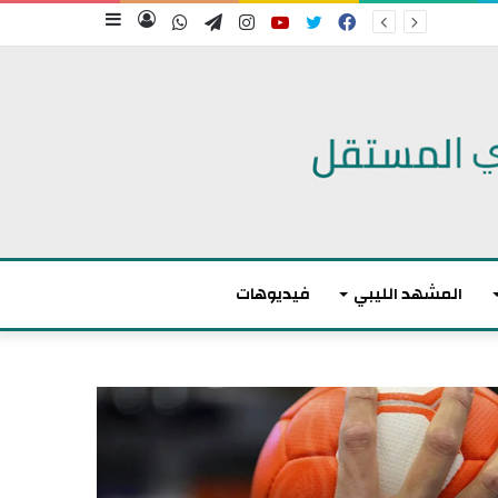
فيسبوك
تويتر
يوتيوب
انستقرام
تيلقرام
واتساب
تسجيل
إضافة
الدخول
عمود
جانبي
المشهد الليبي
فيديوهات
ت
و
ا
ز
ن