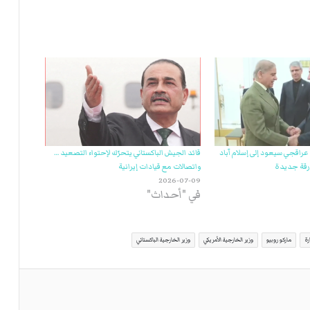
عراقجي سيعود إلى إسلام آباد
قائد الجيش الباكستاني يتحرّك لإحتواء التصعيد …
قة جديدة
واتصالات مع قيادات إيرانية
2026-07-09
في "أحداث"
رة
ماركو روبيو
وزير الخارجية الأمريكي
وزير الخارجية الباكستاني