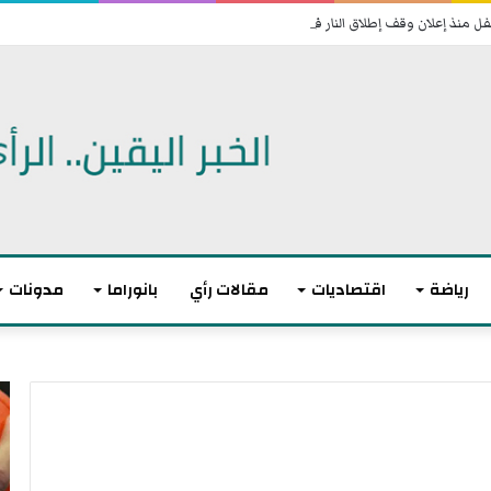
رياضة
اقتصاديات
مقالات رأي
بانوراما
مدونات
ا
م
ل
ا
ا
ك
ت
ر
ح
و