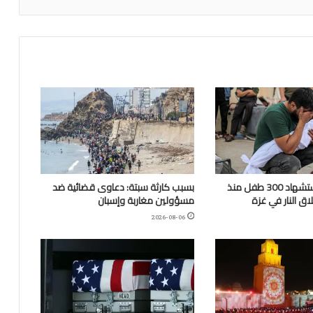
“اليونيسف”: استشهاد 300 طفل منذ
بسبب كارثة سبتة: دعاوى قضائية ضد
ق النار في غزة
مسؤولين مغاربة وإسبان
2026-08-06