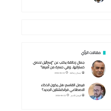
م
ث
غ
ي
ا
ب
ر
ئ
ي
س
ا
مقالات الرأي
ل
أ
جمال زحالقة يكتب عن “إسرائيل تحصي
ر
خساراتها.. وفي حسرة من أمرها”
ك
جمال زحالقة
2026-06-22
ا
ن
فيصل القاسم: هل يكون الذكاء
ف
الاصطناعي فرانكنشتاين الجديد؟
ي
ل
فيصل قاسم
2026-06-22
ي
ب