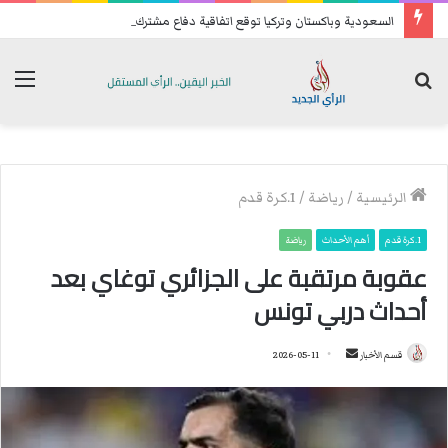
السعودية وباكستان وتركيا توقع اتفاقية دفاع مشترك
بحث
الق
عن
الرئيسية
/
رياضة
/
1.كرة قدم
1.كرة قدم
أهم الأحداث
رياضة
عقوبة مرتقبة على الجزائري توغاي بعد
أحداث دربي تونس
قسم الأخبار
أ
2026-05-11
ر
س
ل