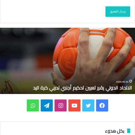
ا
ل
ا
ت
ح
ا
د
ا
ل
2026-03-26
الاتحاد الدولي يقرر تعيين تحكيم أجنبي لدربي كرة اليد
د
و
ل
ف
ت
ي
ا
ت
و
ي
ي
ي
و
و
ن
ي
ا
ق
ر
س
ي
ت
س
ل
ت
بكل هدوء
ر