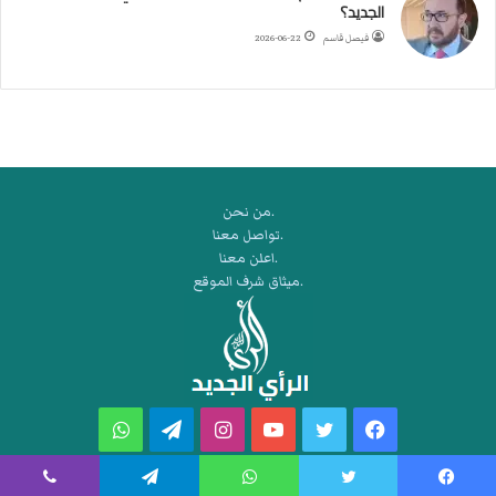
ر
الجديد؟
ة
فيصل قاسم
2026-06-22
ا
ل
ي
د
.من نحن
.تواصل معنا
.اعلن معنا
.ميثاق شرف الموقع
فيسبوك
تويتر
يوتيوب
انستقرام
تيلقرام
واتساب