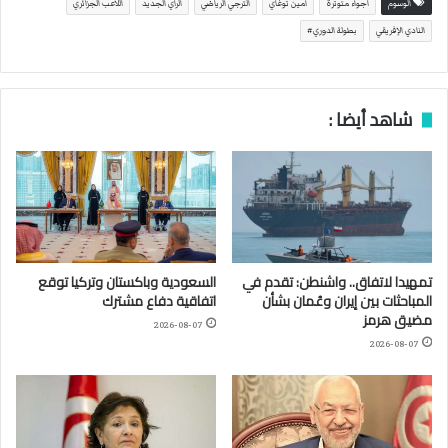
الوسوم
أجواء متوترة
أمين توغاي
الترجي الرياضي
الرأي الجديد
اللاعب الجزائري
النادي الإفريقي
بطولة الدوري#
شاهد أيضا :
تمهيدا لاتفاق.. واشنطن: تقدم في
السعودية وباكستان وتركيا توقع
المباحثات بين إيران وعُمان بشأن
اتفاقية دفاع مشترك
مضيق هرمز
2026-08-07
2026-08-07