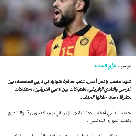
ب
ر
ي
د
ا
إ
ل
ك
ت
تونس ــ
الرأي الجديد
ر
و
شهد ملعب رادس أمس، عقب صافرة النهاية في دربي العاصمة، بين
ن
الترجي والنادي الإفريقي، اشتباكات بين لاعبي الفريقين، احتكاكات
ي
ا
متفرقة، ساد خلالها العنف..
جاء ذلك، في أعقاب فوز النادي الإفريقي، بهدف دون ردّ، والتتويج
بلقب الدوري التونسي..