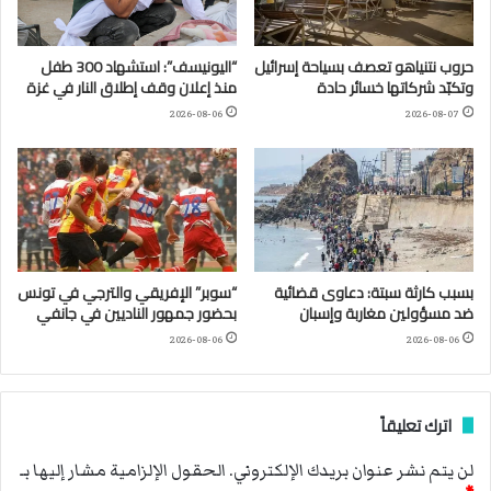
حروب نتنياهو تعصف بسياحة إسرائيل
“اليونيسف”: استشهاد 300 طفل
وتكبّد شركاتها خسائر حادة
منذ إعلان وقف إطلاق النار في غزة
2026-08-06
2026-08-07
بسبب كارثة سبتة: دعاوى قضائية
“سوبر” الإفريقي والترجي في تونس
ضد مسؤولين مغاربة وإسبان
بحضور جمهور الناديين في جانفي
2026-08-06
2026-08-06
اترك تعليقاً
لن يتم نشر عنوان بريدك الإلكتروني.
الحقول الإلزامية مشار إليها بـ