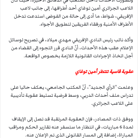
وتطورت الأحداث داخل الملعب في الدقائق الأخيرة، حيث كان
اللاعب الجزائري أمين توغاي أحد أطرافها، إلى جانب لاعب
الإفريقي، شواط، ما أدى إلى حالة من الفوضى استدعت تدخل
الأطراف الأمنية ورفقاء الفريقين لتطويق الأجواء.
وأكد نائب رئيس النادي الإفريقي مهدي ميلاد، في تصريح لوسائل
الإعلام عقب هذه الأحداث، أنّ النادي قرر اللجوء إلى القضاء من
أجل اتخاذ الإجراءات القانونية اللازمة بخصوص الواقعة.
عقوبة قاسية تنتظر أمين توغاي
وعلمت “الرأي الجديد”، أنّ المكتب الجامعي، يعكف حاليا على
تدراس ملف أحداث الدربي، وسط فرضية تسليط عقوبة تأديبية
على اللاعب الجزائري.
ووفق ذات المصادر، فإن العقوبة المرتقبة قد تصل إلى الإيقاف
لمدة 6 مباريات، في انتظار ما ستسفر عنه تقارير الحكم ومراقب
المباراة، إضافة إلى المسار القانوني الذي تم الإعلان عنه.