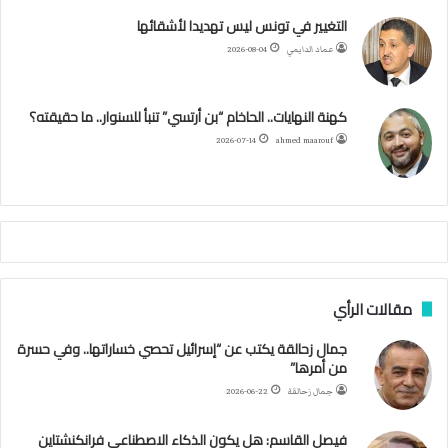
ت
ب
ت
ي
ت
ق
س
التغيير في تونس ليس تهديدا لأشقائها
ع
عماد الدايمي
2026-08-04
ي
و
ر
و
ق
ر
ا
ي
ن
ك
ب
ر
ا
ب
كهنة النهايات.. الحاخام “بن أرتسي” تنبأ للسنوار.. ما حقيقته؟
ت
ح
ا
م
2026-07-14
ahmed maarouf
ك
ي
م
م
أ
ج
ن
ب
مقالات الرأي
ي
ل
جمال زحالقة يكتب عن “إسرائيل تحصي خساراتها.. وفي حسرة
د
من أمرها”
ر
ب
جمال زحالقة
2026-06-22
ي
ك
فيصل القاسم: هل يكون الذكاء الاصطناعي فرانكنشتاين