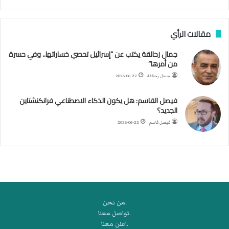
ب
ف
مقالات الرأي
ي
ا
جمال زحالقة يكتب عن “إسرائيل تحصي خساراتها.. وفي حسرة
ل
من أمرها”
أ
ر
جمال زحالقة
2026-06-22
ب
ط
فيصل القاسم: هل يكون الذكاء الاصطناعي فرانكنشتاين
ة
الجديد؟
ا
فيصل قاسم
2026-06-22
ل
م
ت
ق
ا
ط
ع
.من نحن
ة
.تواصل معنا
ل
.اعلن معنا
ر