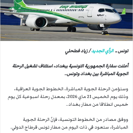
ب
ر
ي
د
ا
إ
ل
تونس ــ
الرأي الجديد
/ زياد فطحلي
ك
ت
أعلنت سفارة الجمهورية التونسية ببغداد، استئناف تشغيل الرحلة
ر
و
الجوية المباشرة بين بغداد وتونس..
ن
ي
وستؤمن الرحلة الجوية المباشرة، الخطوط الجوية العراقية،
ا
وذلك يوم الخميس 21 ماي 2026، بمعدل رحلة اسبوعية كل يوم
خميس انطلاقا من مطار بغداد..
ووفق مصادر من الخطوط التونسية، فإنّ الرحلة الجوية
المباشرة، ستعود في ذات اليوم من مطار تونس قرطاج الدولي.