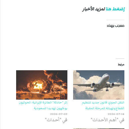
إضغط هنا
لمزيد الأخبار
معجب بهذه:
مرتبط
النقل الجوي: قانون جديد لتنظيم
إثر “حادثة” الطائرة الإيرانية: الحوثيون
القطاع وتهيئته للمرحلة المقبلة
يوجّهون تهديدا للسعودية
2026-07-03
2026-07-14
في "أهم الأحداث"
في "أحداث"