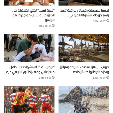
تحسبا للهجمات: فصائل عراقية تعيد
“خطة ترمب” تفتح الخلافات في
رسم خريطة انتشارها الميداني
الكابينت.. وتسبب مواجهات مع
نتنياهو
2026-08-07
2026-08-07
حروب نتنياهو تعصف بسياحة إسرائيل
“اليونيسف”: استشهاد 300 طفل
وتكبّد شركاتها خسائر حادة
منذ إعلان وقف إطلاق النار في غزة
2026-08-06
2026-08-07