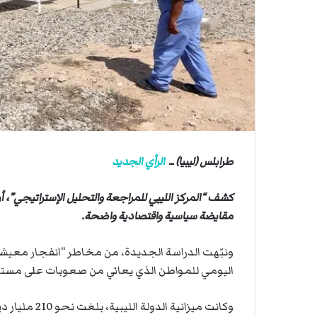
ي
ي
ص
ا
ا
ب
ف
ي
ا
ل
أ
ر
ب
طرابلس (ليبيا) ــ
الرأي الجديد
ط
ة
كشف “المركز الليبي للمراجعة والتحليل الإستراتيجي”، أن ل
ا
ل
مقايضة سياسية واقتصادية واضحة.
م
ت
ونبّهت الدراسة الجديدة، من مخاطر “انفجار معيشي” ن
ق
اليومي للمواطن الذي يعاني من صعوبات على مستوى 
ا
ط
ع
وكانت ميزانية