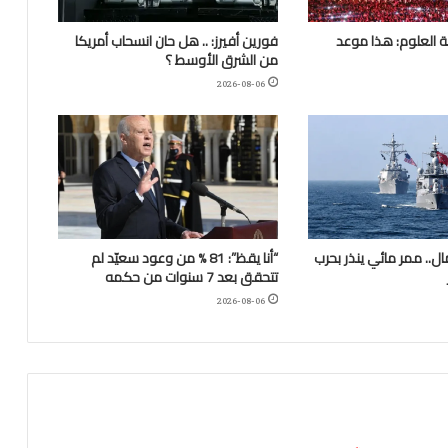
 العلوم: هذا موعد
فورين أفيرز: .. هل حان انسحاب أمريكا
من الشرق الأوسط ؟
2026-08-06
.. ممر مائي ينذر بحرب
“أنا يقظ”: 81 % من وعود سعيّد لم
تتحقق بعد 7 سنوات من حكمه
2026-08-06