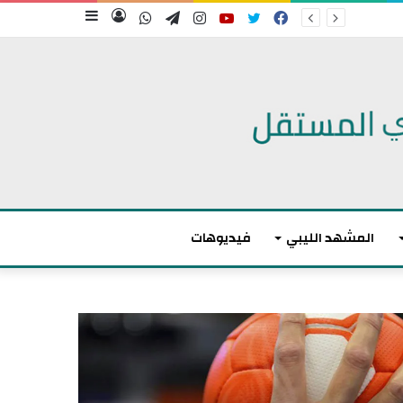
فيسبوك
تويتر
يوتيوب
انستقرام
تيلقرام
واتساب
تسجيل
إضافة
الدخول
عمود
جانبي
المشهد الليبي
فيديوهات
م
ا
ك
ر
و