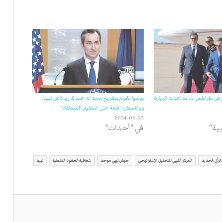
ي طرابلس: ما تداعيات الزيارة
روسيا تقوم بتفريغ معدات عسـ.كـ.ريـ.ة في ليبيا..
وواشنطن “قلقة على استقرار المنطقة”
2024-06-22
ية"
في "أحداث"
الرأي الجديد
المركز الليبي للتحليل الإستراتيجي
جيش ليبي موحد
شفافية العقود النفطية
ليبيا