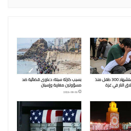
“اليونيسف”: استشهاد 300 طفل منذ
بسبب كارثة سبتة: دعاوى قضائية ضد
ق النار في غزة
مسؤولين مغاربة وإسبان
2026-08-06