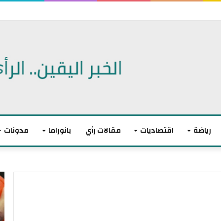
رياضة
اقتصاديات
مقالات رأي
بانوراما
مدونات
أ
ا
ك
ل
ث
ا
ر
ت
م
ح