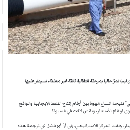
أ
م
ق
أ
ص
ج
ى
ن
.
ب
.
ي
و
ل
ش
د
ه
ر
د
ب
ا
ي
ء
ك
ب
ر
يبيا تمرّ حاليا بمرحلة انتقالية ثالثة غير معلنة، تسيطر عليها
ر
ة
ص
ا
ا
ل
ص
ي
تيجة اتساع الهوة بين أرقام إنتاج النفط الإيجابية والواقع
ا
د
ارتفاع الأسعار، ونقص لافت في السيولة.
ل
ا
ح
 الدولة الليبية، بلغت نحو 210 مليار دينار، ولفت المركز الاستراتيجي، إلى أنّ أيّ فشل في ترجمة هذه