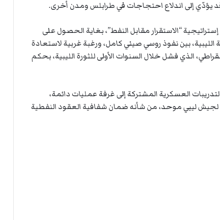
ت
د يؤدّي إلى اندلاع احتجاجات في طرابلس ومدن أخرى.
ل
ا
إستراتيجية “الاستقرار مقابل النفط”، بغاية الحصول على
ل
 الليبية، بين نفوذ روسي صيني كامل، ورغبة غربية لاستعادة
راطي، الذي فشل خلال السنوات الأولى للثورة الليبية، بحكم
ل التدريبات العسكرية المشتركة إلى غرفة عمليات دائمة،
ة لجيش ليبي موحد، من شأنه ضمان شفافية العقود النفطية