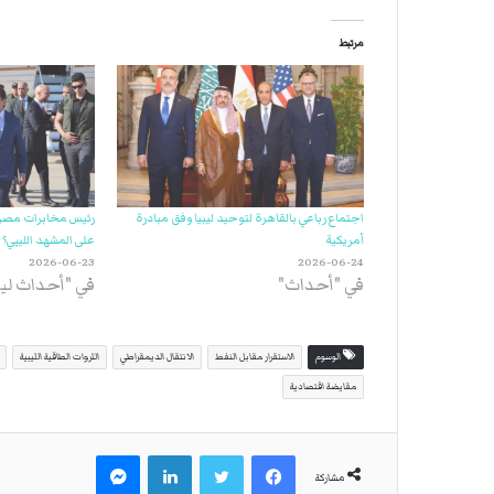
مرتبط
اجتماع رباعي بالقاهرة لتوحيد ليبيا وفق مبادرة
رئيس مخابرات مصر ف
أمريكية
على المشهد الليبي؟
2026-06-23
2026-06-24
في "أحداث"
في "أحداث ليب
الوسوم
الاستقرار مقابل النفط
الانتقال الديمقراطي
الثروات الطاقية الليبية
مقايضة اقتصادية
فيسبوك
تويتر
لينكدإن
ماسنجر
مشاركة