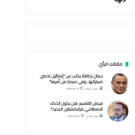
م
ي
ة
ا
ل
س
ف
ن
ف
ي
م
مقالات الرأي
ض
ي
جمال زحالقة يكتب عن “إسرائيل تحصي
ق
خساراتها.. وفي حسرة من أمرها”
ه
جمال زحالقة
2026-06-22
ر
م
فيصل القاسم: هل يكون الذكاء
ز
الاصطناعي فرانكنشتاين الجديد؟
فيصل قاسم
2026-06-22