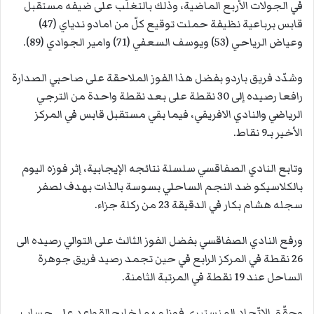
في الجولات الأربع الماضية، وذلك بالتغلّب على ضيفه مستقبل
قابس برباعية نظيفة حملت توقيع كلّ من امادو ندياي (47)
وعياض الرياحي (53) ويوسف السعفي (71) وامير الجوادي (89).
وشدّد فريق باردو بفضل هذا الفوز الملاحقة على صاحبي الصدارة
رافعا رصيده إلى 30 نقطة على بعد نقطة واحدة من الترجي
الرياضي والنادي الافريقي، فيما بقي مستقبل قابس في المركز
الأخير بـ9 نقاط.
وتابع النادي الصفاقسي سلسلة نتائجه الإيجابية، إثر فوزه اليوم
بالكلاسيكو ضد النجم الساحلي بسوسة بالذات بهدف لصفر
سجله هشام بكار في الدقيقة 23 من ركلة جزاء.
ورفع النادي الصفاقسي بفضل الفوز الثالث على التوالي رصيده الى
26 نقطة في المركز الرابع في حين تجمد رصيد فريق جوهرة
الساحل عند 19 نقطة في المرتبة الثامنة.
وحقّق الاتّحاد المنستيري فوزا مهما خارج القواعد على حساب