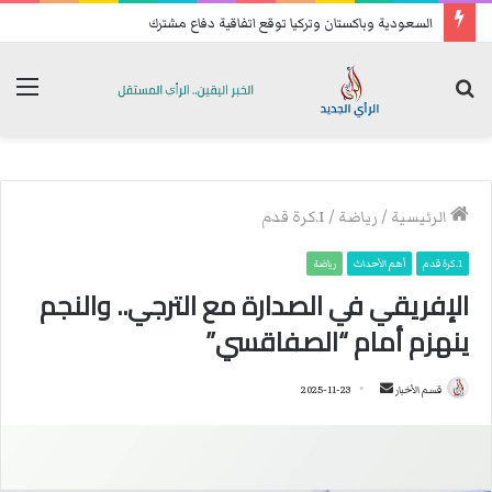
السعودية وباكستان وتركيا توقع اتفاقية دفاع مشترك
بحث
الق
عن
الرئيسية
/
رياضة
/
1.كرة قدم
1.كرة قدم
أهم الأحداث
رياضة
الإفريقي في الصدارة مع الترجي.. والنجم
ينهزم أمام “الصفاقسي”
قسم الأخبار
أ
2025-11-23
ر
س
ل