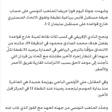
وشهدت جولة اليوم فوزا عريضا للملعب التونسي على حساب
ضيفه مستقبل قابس برباعية نظيفة وتفوق الاتحاد المنستيري
خارج قواعده على مستقبل سليمان 2-1.
ونجح النادي الإفريقي في كسب ثلاث نقاط ثمينة خارج قواعده
بفضل هدف محمد الصادق محمود في الدقيقة 39، مكنته من
الالتحاق مؤقّتا بالترجي الرياضي في الصدارة برصيد 31 نقطة لكلّ
منهما في انتظار إجراء الأخير مقابلته مع اتّحاد بن قردان التي
تأجلت إلى موعد لاحق بسبب الالتزامات القارية لفريق الأحمر
والأصفر.
وفي المقابل، مني الأولمبي الباجي بهزيمة جديدة هي العاشرة
منذ بداية الموسم ليتجمد رصيده عند النقطة 11 في المركز قبل
الأخير.
وجدّد الملعب التونسي من جهته العهد مع الفوز الذي غاب عنه