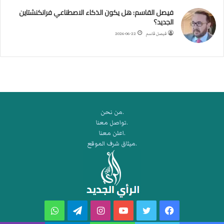
ك
فيصل القاسم: هل يكون الذكاء الاصطناعي فرانكنشتاين
ر
الجديد؟
ة
فيصل قاسم
2026-06-22
ا
ل
ي
د
.من نحن
.تواصل معنا
.اعلن معنا
.ميثاق شرف الموقع
فيسبوك
تويتر
يوتيوب
انستقرام
تيلقرام
واتساب