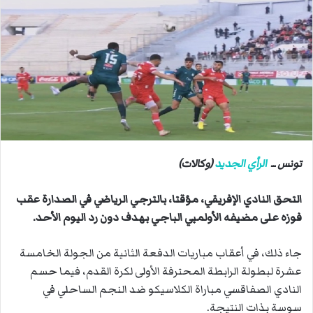
ب
ر
ي
د
ا
إ
ل
ك
ت
ر
تونس ــ
الرأي الجديد
(وكالات)
و
ن
التحق النادي الإفريقي، مؤقتا، بالترجي الرياضي في الصدارة عقب
ي
فوزه على مضيفه الأولمبي الباجي بهدف دون رد اليوم الأحد.
ا
جاء ذلك، في أعقاب مباريات الدفعة الثانية من الجولة الخامسة
عشرة لبطولة الرابطة المحترفة الأولى لكرة القدم، فيما حسم
النادي الصفاقسي مباراة الكلاسيكو ضد النجم الساحلي في
سوسة بذات النتيجة.