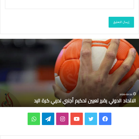
ا
ل
ا
ت
ح
ا
د
ا
ل
2026-03-26
الاتحاد الدولي يقرر تعيين تحكيم أجنبي لدربي كرة اليد
د
و
ل
ف
ت
ي
ا
ت
و
ي
ي
ي
و
و
ن
ي
ا
ق