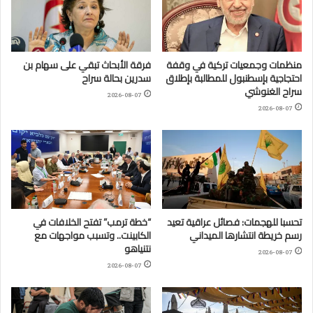
منظمات وجمعيات تركية في وقفة
فرقة الأبحاث تبقي على سهام بن
احتجاجية بإسطنبول للمطالبة بإطلاق
سدرين بحالة سراح
سراح الغنوشي
2026-08-07
2026-08-07
تحسبا للهجمات: فصائل عراقية تعيد
“خطة ترمب” تفتح الخلافات في
رسم خريطة انتشارها الميداني
الكابينت.. وتسبب مواجهات مع
نتنياهو
2026-08-07
2026-08-07