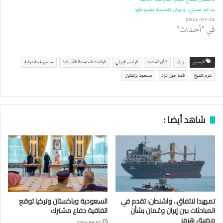
بدعم صيني.. وإيران تتمسك بشروطها
2026-07-24
في "أحداث"
الوسوم
إيران
الرأي الجديد
الرئيس الإيراني
الولايات المتحدة الأمريكية
حضور قمة دولية
شرم الشيخ
قمة حول غزة
مسعود بزشكيان
شاهد أيضا :
تمهيدا لاتفاق.. واشنطن: تقدم في
السعودية وباكستان وتركيا توقع
المباحثات بين إيران وعُمان بشأن
اتفاقية دفاع مشترك
مضيق هرمز
2026-08-07