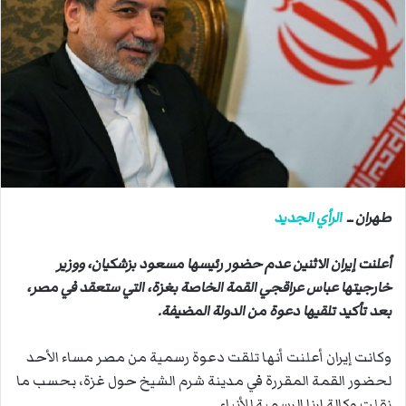
ب
ر
ي
د
ا
إ
ل
ك
ت
ر
طهران ــ
الرأي الجديد
و
ن
أعلنت إيران الاثنين عدم حضور رئيسها مسعود بزشكيان، ووزير
ي
خارجيتها عباس عراقجي القمة الخاصة بغزة، التي ستعقد في مصر،
ا
بعد تأكيد تلقيها دعوة من الدولة المضيفة.
وكانت إيران أعلنت أنها تلقت دعوة رسمية من مصر مساء الأحد
لحضور القمة المقررة في مدينة شرم الشيخ حول غزة، بحسب ما
نقلت وكالة إرنا الرسمية للأنباء.