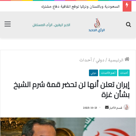
السعودية وباكستان وتركيا توقع اتفاقية دفاع مشترك
بحث
الق
عن
الرئيسية
/
دولي
/
أحداث
أحداث
أهم الأحداث
دولي
إيران تعلن أنها لن تحضر قمة شرم الشيخ
بشأن غزة
قسم الأخبار
أ
2025-10-13
ر
س
ل