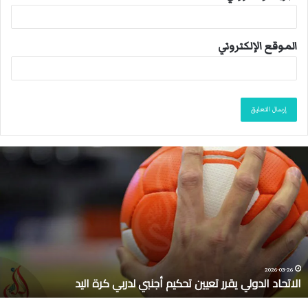
الموقع الإلكتروني
م
ا
ك
ر
و
ن
:
ع
ل
2026-03-10
ماكرون: على فرنسا وحلفائها حماية السفن في مضي
ى
ف