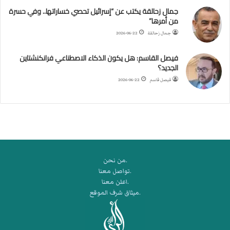
جمال زحالقة يكتب عن “إسرائيل تحصي خساراتها.. وفي حسرة
ف
من أمرها”
ي
م
جمال زحالقة
2026-06-22
ض
ي
فيصل القاسم: هل يكون الذكاء الاصطناعي فرانكنشتاين
ق
الجديد؟
ه
فيصل قاسم
2026-06-22
ر
م
ز
.من نحن
.تواصل معنا
.اعلن معنا
.ميثاق شرف الموقع