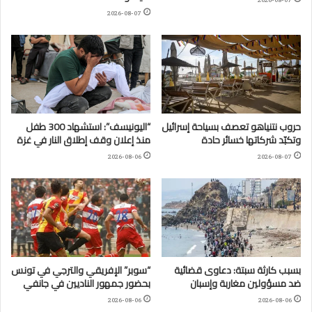
2026-08-07
2026-08-07
حروب نتنياهو تعصف بسياحة إسرائيل
“اليونيسف”: استشهاد 300 طفل
وتكبّد شركاتها خسائر حادة
منذ إعلان وقف إطلاق النار في غزة
2026-08-06
2026-08-07
بسبب كارثة سبتة: دعاوى قضائية
“سوبر” الإفريقي والترجي في تونس
ضد مسؤولين مغاربة وإسبان
بحضور جمهور الناديين في جانفي
2026-08-06
2026-08-06