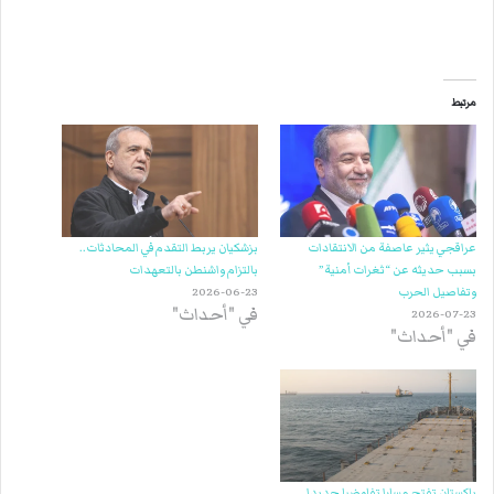
مرتبط
عراقجي يثير عاصفة من الانتقادات
بزشكيان يربط التقدم في المحادثات..
بسبب حديثه عن “ثغرات أمنية”
بالتزام واشنطن بالتعهدات
وتفاصيل الحرب
2026-06-23
في "أحداث"
2026-07-23
في "أحداث"
باكستان تفتح مسارا تفاوضيا جديدا