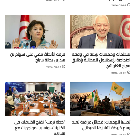
2026-08-07
منظمات وجمعيات تركية في وقفة
فرقة الأبحاث تبقي على سهام بن
احتجاجية بإسطنبول للمطالبة بإطلاق
سدرين بحالة سراح
سراح الغنوشي
2026-08-07
2026-08-07
تحسبا للهجمات: فصائل عراقية تعيد
“خطة ترمب” تفتح الخلافات في
رسم خريطة انتشارها الميداني
الكابينت.. وتسبب مواجهات مع
نتنياهو