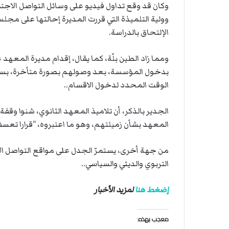
ت
وكان قد وقع تداول فيديو على وسائل التواصل الاجت
ل
وولية التلميذة التي قررت المديرة إحالتها على مجلس
ا
الإلتحاق بالدراسة.
ل
ومما زاد الطين بلّة، كما يقال، إقدام مديرة المعه
بدخول المؤسسة، بعد وصولهم بصورة متأخرة، بسبب
الوقت المحدد لدخول الاقسام..
الجدير بالذكر، أن تلاميذ المعهد الثانوي، شنوا وقف
المعهد بشأن زميلتهم، وهو ما اعتبروه، “قرارا تعسفي
من جهة أخرى، يستمرّ الجدل على مواقع التواصل ال
التربوي والديني والسياسي..
إضغط هنا
لمزيد الأخبار
معجب بهذه: