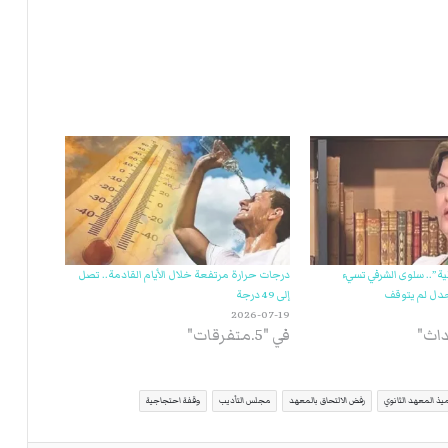
ية”.. سلوى الشرفي تسيء
درجات حرارة مرتفعة خلال الأيام القادمة.. تصل
جدل لم يتوقف
إلى 49 درجة
2026-07-19
داث"
في "5.متفرقات"
ميذ المعهد الثانوي
رفض الالتحاق بالمعهد
مجلس التأديب
وقفة احتجاجية