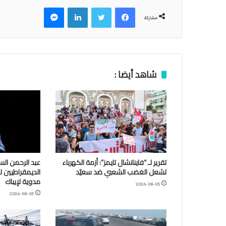
فيسبوك
تويتر
لينكدإن
ماسنجر
مشاركة
شاهد أيضا :
تقرير لـ “فاينانشال تايمز”: أزمة الكهرباء
عبد الرحمن الس
تشعل الغضب الشعبي ضد سعيّد
الديمقراطيين 
مدوية لإيباك
2026-08-05
2026-08-05