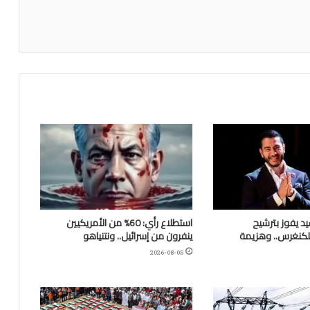
يد يفوز بترشيح
استطلاع رأي: 60% من الأمريكيين
للكنغرس.. وهزيمة
ينفرون من إسرائيل.. ونتنياهو
2026-08-05