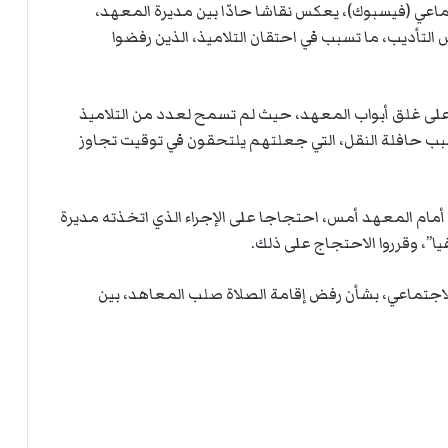
ماعي (فيسبوك)، يعكس نقاشا حادّا بين مديرة المعهد،
 التأديب، ما تسبب في احتقان التلاميذ، الذين رفضوا
د على غلق أبواب المعهد، حيث لم تسمح لعدد من التلاميذ
 حافلة النقل، التي جعلتهم يلتحقون في توقيت تجاوز
ة أمام المعهد أمس، احتجاجا على الإجراء الذي اتخذته مديرة
ا”، وقرروا الاحتجاج على ذلك.
اجتماعي، بشأن رفض إقامة الصلاة صلب المعاهد، بين