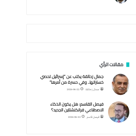
م
ي
ة
ا
ل
س
ف
ن
ف
ي
م
مقالات الرأي
ض
ي
جمال زحالقة يكتب عن “إسرائيل تحصي
ق
خساراتها.. وفي حسرة من أمرها”
ه
جمال زحالقة
2026-06-22
ر
م
فيصل القاسم: هل يكون الذكاء
ز
الاصطناعي فرانكنشتاين الجديد؟
فيصل قاسم
2026-06-22