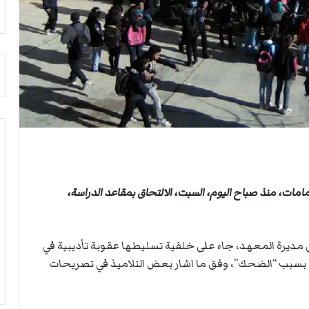
م
أ
ج
ن
ب
ي
ل
د
ر
ب
ي
ك
ر
مات، منذ صباح اليوم، السبت، الالتحاق بمقاعد الدراسة،
ة
ا
ل
ي
 مديرة المعهد، جاء على خلفية تسليطها عقوبة تأديبية في
د
 بسبب “الضحك”، وفق ما اشار بعض التلاميذ في تصريحات