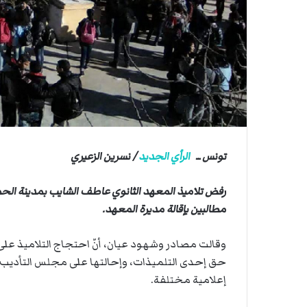
ي
أ
ق
ا
ص
ى
.
.
و
ش
ه
د
ا
تونس ــ
الرأي الجديد
/
نسرين الزعيري
ء
ب
رفض تلاميذ المعهد الثانوي عاطف الشايب بمدينة الحما
ر
ص
مطالبين بإقالة مديرة المعهد.
ا
ص
وقالت مصادر وشهود عيان، أنّ احتجاج التلاميذ على
ا
حق إحدى التلميذات، وإحالتها على مجلس التأديب
ل
إعلامية مختلفة.
ا
ح