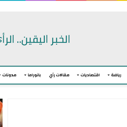
 الديمقراطيين للكنغرس.. وهزيمة مدوية لإيباك
رياضة
اقتصاديات
مقالات رأي
بانوراما
مدونات
ا
ل
ا
ت
ح