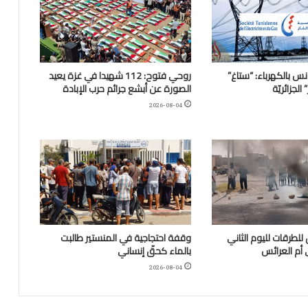
نس بالكهرباء: “ستاغ”
روحي فتوح: 112 شهيدا في غزة يعيد
لجزائريّة
الصورة عن أبشع جرائم حرب الإبادة
2026-08-04
للطرقات لليوم الثاني
وقفة احتجاجية في المنستير طالبت
 أم العرائس
بالماء كحقّ إنساني
2026-08-04