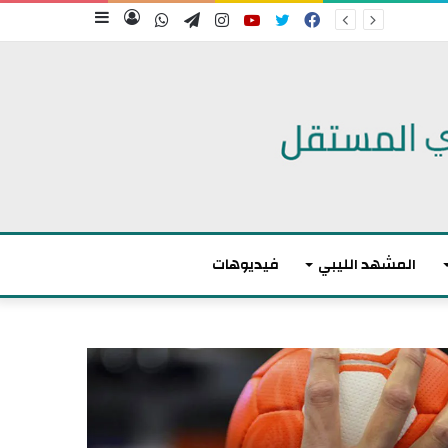
فيسبوك
تويتر
يوتيوب
انستقرام
تيلقرام
واتساب
تسجيل
إضافة
الدخول
عمود
جانبي
المشهد الليبي
فيديوهات
م
ا
ك
ر
و