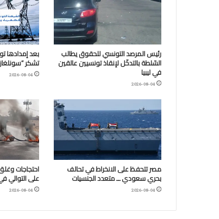
رئيس المرصد التونسي للحقوق يطالب
بعد إمدادها تو
السّلطة بالتدخّل لإنقاذ تونسيين عالقين
تشكر “سونلغاز” ا
في ليبيا
2026-08-04
2026-08-04
مصر تتحفظ على الانخراط في تحالف
احتجاجات وغلق 
بحري سعودي ــ متعدد الجنسيات
على التوالي في
2026-08-04
2026-08-04