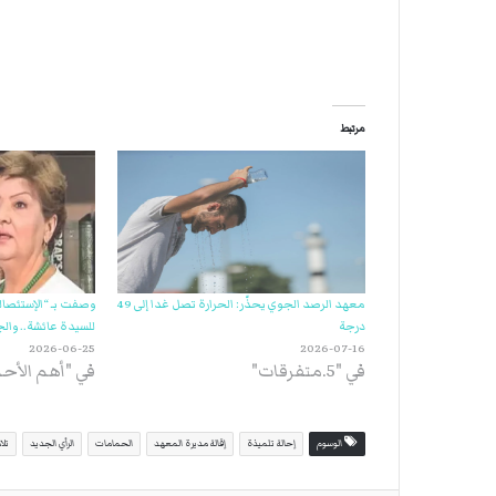
مرتبط
معهد الرصد الجوي يحذّر: الحرارة تصل غدا إلى 49
وصفت بـ “الإستئصال
درجة
للسيدة عائشة.. وال
2026-06-25
2026-07-16
في "5.متفرقات"
في "أهم الأح
الوسوم
إحالة تلميذة
إقالة مديرة المعهد
الحمامات
الرأي الجديد
تلا