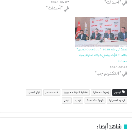
في "أحداث"
2026-08-07
في "أحداث"
تمتدّ إلى عام 2028: “Ooredoo تونس”
واللجنة الأولمبية في شراكة استراتيجية
مجددا
2026-07-22
في "4.تكنولوجيا"
الوسوم
إجراءات حمائية
اتفاقية الشراكة مع أوروبا
اقتصاد مدمر
الرأي الجديد
الرسوم الجمركية
الولايات المتحدة
ترامب
تونس
شاهد أيضا :