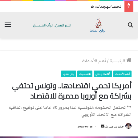
تحسبا للهجمات: فصائل عراقية تعيد رسم خريطة انتشارها الميداني
بحث
الق
عن
الرئيسية
/
أهم الأحداث
أهم الأحداث
ٱقتصاد وطني
اقتصاديات
بكل هدوء
أمريكا تحمي اقتصادها.. وتونس تحتفي
بشراكة مع أوروبا مدمرة للاقتصاد
** تحتفل الحكومة التونسية غدا بمرور 30 عاما على توقيع اتفاقية
الشراكة مع الاتحاد الأوروبي
جنات بن عبد الله
أ
2025-07-16
ر