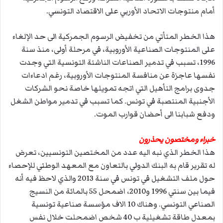
أمام منتوجات الاتحاد الأوربي على الاقتصاد التونسي.
هذا الخطر المتأتي من تخفيض الرسوم الجمركية الى حد الإلغاء
على المنتوجات الصناعية الأوروبية، في مرحلة أولى، منذ سنة
1996، تسبب في تدمير الصناعات الناشئة التونسية التي وجدت
نفسها عاجزة عن منافسة المنتوجات الأوروبية، رغم ادعاءات
جدوى برامج التأهيل التي اتجه تمويلها خاصة نحو الشركات
الأجنبية المنتصبة في تونس. كما تسبب في تدمير مواطن الشغل
ودفع شبابنا الى أحضان قوارب الموت.
خبراء ومختصون يحذرون
هذا الخطر الذي نبه اليه عدد من المختصين التونسيين، تعرض
له تقرير قام به البنك الدولي بالتعاون مع المعهد الوطني للإحصاء
حول ملف التشغيل في تونس في سنة 2013 والذي لاحظ فيه أنه
فيما بين سنتي 1996 و2010، اضمحل 55 بالمائة من النسيج
الصناعي التونسي. وهناك 10 الاف مؤسسة صناعية تونسية
بمعدل طاقة تشغيلية ب 40 شخص اضمحلت خلال نفس