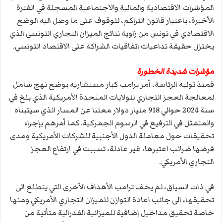
المؤشرات الاقتصادية والمالية والاجتماعية المسجلة في الفترة
الأخيرة، باعتبار قانون التراكم، للوقوف على ما وصل اليه الوضع
الاقتصادي في تونس من زاوية نتائج الميزان التجاري التونسي الذي
يختزل حقيقة تداعيات اتفاقيات الشراكة على الاقتصاد التونسي.
مؤشرات شديدة الخطورة
فمنذ توليه الرئاسة، أمر ترامب كبار مستشاريه بوضع نهج شامل
لمعالجة العجز التجاري للولايات المتحدة الأمريكية الذي بلغ في
سنة 2024 حوالي 918 مليار دولار معلنا عن المسار الذي سيتبناه
والمتمثل في الترفيع في الرسوم الجمركية. كما أمرهم بإجراء
تحقيقات حول معاملة الدول الأجنبية للشركات الأمريكية ومدى
فرضها ضرائب اعتبرها، غير عادلة، تسببت في ارتفاع العجز
التجاري الأمريكي.
في ذات السياق، لم يخف ترامب الأهداف الأخرى التي يتطلع الى
تحقيقها، الى جانب إعادة التوازن للميزان التجاري الأمريكي ومنها
خاصة تحقيق مداخيل إضافية للميزانية الفدرالية متأتية من