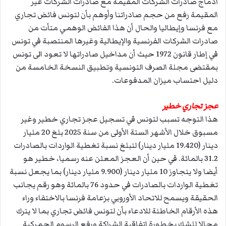
ادماج صادرات الشركات المقيمة مع صادرات الشركات غير
المقيمة رفع من حجم صادراتنا وأوهم بأن لتونس فائض تجاري
مع فرنسا وإيطاليا والحال أن هذا الفائض الوهمي متأت من
صادرات الشركات الفرنسية والإيطالية وغيرها المنتصبة في تونس
في إطار قانون 1972 حيث أن مداخيل صادراتها لا تعود الى تونس
بمقتضى مجلة الصرف التونسية وتطبيق النسخة الخامسة من
دليل احتساب ميزان المدفوعات.
عجز تجاري خطير
هذا التوجه تسبب لتونس في تسجيل عجز تجاري خطير وغير
مسبوق خلال الأشهر الستة الأولى من سنة 2025 بلغ 20 مليار
دينار (19.420 مليار دينار) لتبلغ نسبة تغطية الواردات بالصادرات
31.2 بالمائة. في حين أن العجز المعلن عنه رسميا، خطير هو
أيضا ولا يتجاوز 10 مليار دينار (9.900 مليار دينار) بما يجعل نسبة
تغطية الواردات بالصادرات في حدود 76 بالمائة وهو رقم يجانب
الحقيقة ويسمح للاتحاد الأوروبي بزعامة فرنسا بالاختفاء وراء
هذه الأرقام الخاطئة للادعاء بأن لتونس فائض تجاري بما لا يترك
مجالا للشك بخطورة اتفاقية الشراكة ورفع الرسوم الجمركية