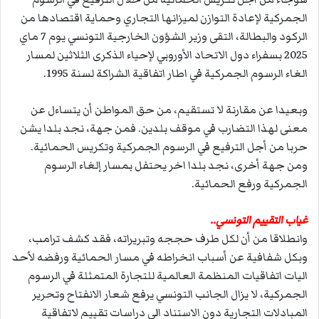
الجمركية لإعادة التوازن لميزانها التجاري وحماية اقتصادها من
الركود والبطالة، التقى وزير الشؤون الخارجية التونسي يوم 7 ماي
2025 بسفراء دول الاتحاد الأوروبي لإحياء الذكرى الثلاثين لمسار
الغاء الرسوم الجمركية في اطار اتفاقية الشراكة لسنة 1995.
وبعيدا عن مقارنة لا تستقيم، من حق المواطن أن يتساءل عن
معنى لهذا التضارب في موقف بلدين. فمن جهة، نجد بلدا يشن
حربا من أجل الترفيع في الرسوم الجمركية وتكريس الحمائية.
ومن جهة أخرى، نجد بلدا اخر يحتفل بمسار إلغاء الرسوم
الجمركية ورفع الحمائية.
غياب التقييم التونسي..
وانطلاقا من أن لكل طرف حججه وتبريراته، فقد كشف ترامب،
وبكل شفافية عن أسباب انخراطه في مسار الحمائية ورفضه لأحد
اليات اتفاقيات المنظمة العالمية للتجارة المتمثلة في الرسوم
الجمركية، لا يزال الجانب التونسي يرفع شعار الانفتاح وتحرير
المبادلات التجارية دون الاستناد الى دراسات تقييم لاتفاقية