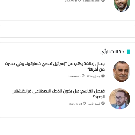
ا
م
2026-07-14
ahmed maarouf
ا
ل
م
أ
ق
ص
ى
.
مقالات الرأي
.
و
جمال زحالقة يكتب عن “إسرائيل تحصي خساراتها.. وفي حسرة
ش
من أمرها”
ه
د
جمال زحالقة
2026-06-22
ا
ء
فيصل القاسم: هل يكون الذكاء الاصطناعي فرانكنشتاين
ب
الجديد؟
ر
فيصل قاسم
2026-06-22
ص
ا
ص
ا
ل