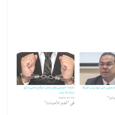
ي
ة
ا
ل
ر
ك
ب
ت
ه
 الوجوبي على مهدي بن غربيّة
القضاء التونسي يقرّر سجن مرشّح رئاسي سابق
لمدّة 18 عاما
داث"
2026-07-09
في "أهم الأحداث"