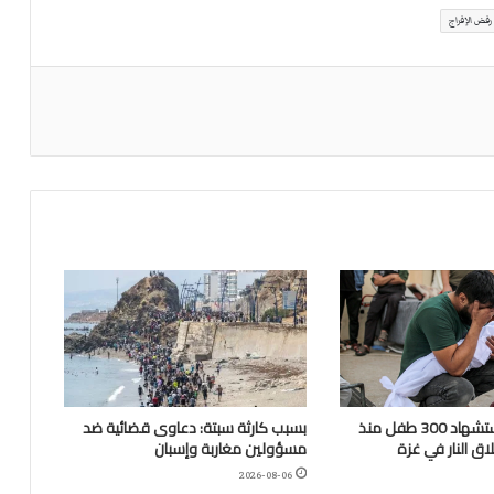
رفض الإفراج
“اليونيسف”: استشهاد 300 طفل منذ
بسبب كارثة سبتة: دعاوى قضائية ضد
ق النار في غزة
مسؤولين مغاربة وإسبان
2026-08-06