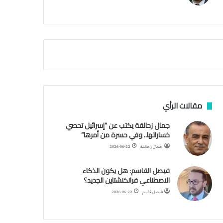
م
أ
ق
ص
ى
.
.
و
ش
ه
د
مقالات الرأي
ا
ء
جمال زحالقة يكتب عن “إسرائيل تحصي
ب
خساراتها.. وفي حسرة من أمرها”
ر
جمال زحالقة
2026-06-22
ص
ا
فيصل القاسم: هل يكون الذكاء
ص
الاصطناعي فرانكنشتاين الجديد؟
ا
ل
فيصل قاسم
2026-06-22
ا
ح