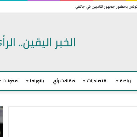
 تونس بحضور جمهور الناديين في جانفي
رياضة
اقتصاديات
مقالات رأي
بانوراما
مدونات
ت
ا
و
ن
ا
ت
ز
ه
ن
ى