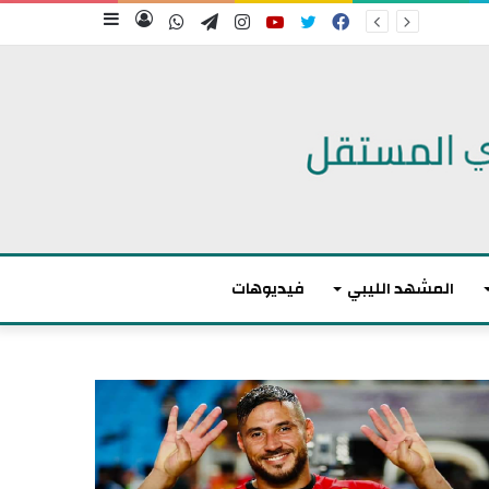
فيسبوك
تويتر
يوتيوب
انستقرام
تيلقرام
واتساب
تسجيل
إضافة
الدخول
عمود
جانبي
المشهد الليبي
فيديوهات
أ
ك
ث
ر
م