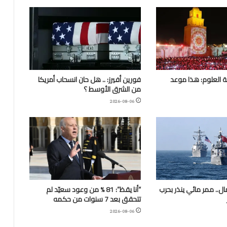
 العلوم: هذا موعد
فورين أفيرز: .. هل حان انسحاب أمريكا
من الشرق الأوسط ؟
2026-08-06
.. ممر مائي ينذر بحرب
“أنا يقظ”: 81 % من وعود سعيّد لم
تتحقق بعد 7 سنوات من حكمه
2026-08-06