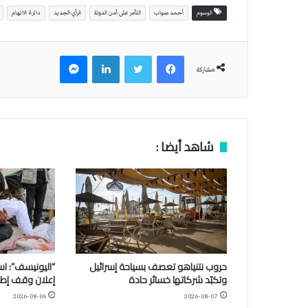
الوسوم
أحمد صواب
التآمر على أمن الدولة
الرأي الجديد
دائرة الاتهام
فيسبوك
تويتر
لينكدإن
ماسنجر
مشاركة
شاهد أيضا :
حروب نتنياهو تعصف بسياحة إسرائيل
وتكبّد شركاتها خسائر حادة
إعلان وقف إطلا
2026-08-06
2026-08-07