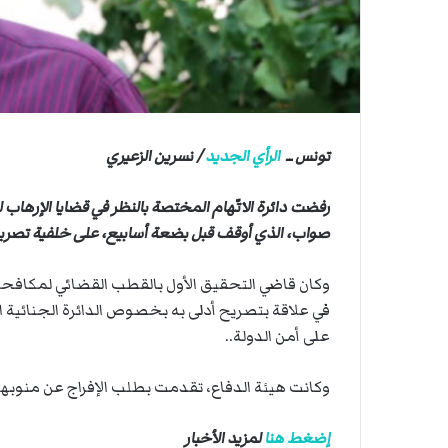
ي
ي
ة
ا
ا
ل
س
ف
ن
تونس ــ
الرأي الجديد
/ نسرين الزعيري
ف
ي
م
رفضت دائرة الاتّهام المختصة بالنظر في قضايا الإرها
ض
صواب، الذي أوقف قبل بضعة أسابيع، على خلفية تصري
ي
ق
وكان قاضي التحقيق الأول بالقطب القضائي لمكافح
ه
ر
في علاقة بتصريح أدلى به بخصوص الدائرة الجنائية ا
م
على أمن الدولة..
ز
وكانت هيئة الدفاع، تقدمت بطلب الإفراج عن منوبها، 
إضغط هنا
لمزيد الأخبار