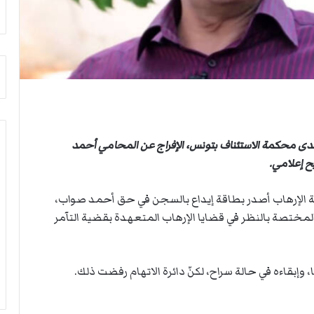
ث
ي
غ
ص
ي
ا
ا
ب
ب
ف
ر
ي
ئ
ا
ي
ل
س
أ
ا
ر
ب لدى محكمة الاستئناف بتونس، الإفراج عن المحامي أحمد
ل
ب
ح إعلامي.
أ
ط
ر
ة
ة الإرهاب أصدر بطاقة إيداع بالسجن في حق أحمد صواب،
ك
ا
ا
ل
لمختصة بالنظر في قضايا الإرهاب المتعهدة بقضية التآمر
ن
م
ف
ت
ي
ق
وإبقاءه في حالة سراح، لكنّ دائرة الاتهام رفضت ذلك.
ل
ا
ي
ط
ب
ع