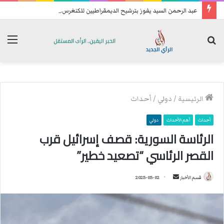
ع
بد الرحمن السيد يفوز بترشيح الديمقراطيين للكنغرس.. وهزيمة مدوية لإيباك
بحث
الق
عن
الرئيسية
/
دولي
/
أحداث
أحداث
أهم الأحداث
دولي
الرئاسة السورية: قصف إسرائيل قرب
القصر الرئاسي “تصعيد خطير”
قسم الأخبار
أ
2025-05-02
ر
س
ل