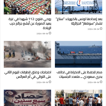
بعد إمدادها تونس بالكهرباء: “ستاغ”
روحي فتوح: 112 شهيدا في غزة
تشكر “سونلغاز” الجزائريّة
يعيد الصورة عن أبشع جرائم حرب
الإبادة
2026-08-04
2026-08-04
مصر تتحفظ على الانخراط في تحالف
احتجاجات وغلق للطرقات لليوم الثاني
بحري سعودي ــ متعدد الجنسيات
على التوالي في أم العرائس
2026-08-04
2026-08-04