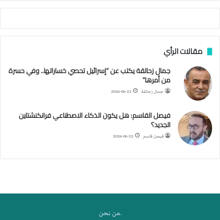
أ
ج
ن
ب
مقالات الرأي
ي
ل
جمال زحالقة يكتب عن “إسرائيل تحصي خساراتها.. وفي حسرة
د
من أمرها”
ر
ب
جمال زحالقة
2026-06-22
ي
ك
فيصل القاسم: هل يكون الذكاء الاصطناعي فرانكنشتاين
ر
الجديد؟
ة
فيصل قاسم
2026-06-22
ا
ل
ي
د
.من نحن