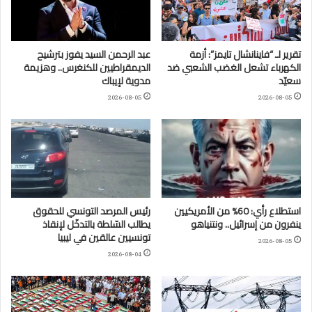
تقرير لـ “فاينانشال تايمز”: أزمة
عبد الرحمن السيد يفوز بترشيح
الكهرباء تشعل الغضب الشعبي ضد
الديمقراطيين للكنغرس.. وهزيمة
سعيّد
مدوية لإيباك
2026-08-05
2026-08-05
استطلاع رأي: 60% من الأمريكيين
رئيس المرصد التونسي للحقوق
ينفرون من إسرائيل.. ونتنياهو
يطالب السّلطة بالتدخّل لإنقاذ
تونسيين عالقين في ليبيا
2026-08-05
2026-08-04