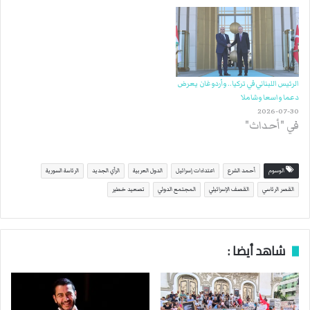
الرئيس اللبناني في تركيا.. وأردوغان يعرض
دعما واسعا وشاملا
2026-07-30
في "أحداث"
الوسوم
أحمد الشرع
اعتداءات إسرائيل
الدول العربية
الرأي الجديد
الرئاسة السورية
القصر الرئاسي
القصف الإسرائيلي
المجتمع الدولي
تصعيد خطير
شاهد أيضا :