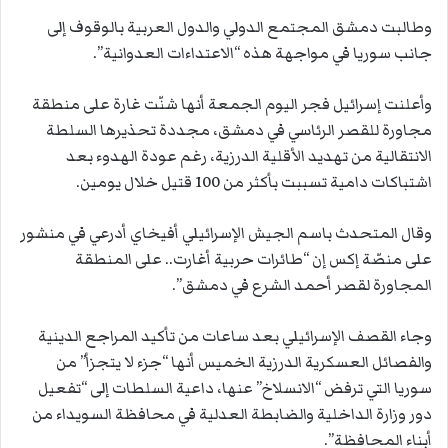
وطالبت دمشق المجتمع الدولي والدول العربية بالوقوف إلى
جانب سوريا في مواجهة هذه “الاعتداءات العدوانية”.
وأعلنت إسرائيل فجر اليوم الجمعة أنها شنّت غارة على منطقة
مجاورة للقصر الرئاسي في دمشق، مجددة تحذيرها السلطة
الانتقالية من تهديد الأقلية الدرزية، رغم عودة الهدوء بعد
اشتباكات دامية تسببت بأكثر من 100 قتيل خلال يومين.
وقال المتحدث باسم الجيش الإسرائيلي أفيخاي أدرعي في منشور
على منصّة إكس إن “طائرات حربية أغارت.. على المنطقة
المجاورة لقصر أحمد الشرع في دمشق”.
وجاء القصف الإسرائيلي بعد ساعات من تأكيد المراجع الدينية
والفصائل العسكرية الدرزية الخميس أنها “جزء لا يتجزأ” من
سوريا التي ترفض “الانسلاخ” عنها، داعية السلطات إلى “تفعيل
دور وزارة الداخلية والضابطة العدلية في محافظة السويداء من
أبناء المحافظة”.