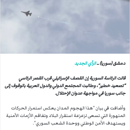
ب
ر
ي
د
ا
إ
ل
ك
ت
دمشق (سوريا) ــ
الرأي الجديد
ر
و
قالت الرئاسة السورية إن القصف الإسرائيلي قرب القصر الرئاسي
ن
“تصعيد خطير”، وطالبت المجتمع الدولي والدول العربية بالوقوف إلى
ي
ا
جانب سوريا في مواجهة عدوان الإحتلال.
وأضافت في بيان “هذا الهجوم المدان يعكس استمرار الحركات
المتهورة التي تسعى لزعزعة استقرار البلاد وتفاقم الأزمات الأمنية
ويستهدف الأمن الوطني ووحدة الشعب السوري”.