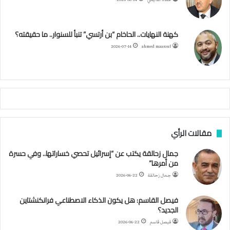
ل
و
ر
و
ق
ر
ا
ج
ز
ك
ب
ر
ا
ب
كهنة النهايات.. الحاخام “بن أرتسي” تنبأ للسنوار.. ما حقيقته؟
ا
ئ
ا
م
2026-07-14
ahmed maarouf
ر
ي
م
ي
ص
ا
ب
ف
مقالات الرأي
ي
ا
جمال زحالقة يكتب عن “إسرائيل تحصي خساراتها.. وفي حسرة
ل
من أمرها”
أ
ر
جمال زحالقة
2026-06-22
ب
ط
فيصل القاسم: هل يكون الذكاء الاصطناعي فرانكنشتاين
ة
الجديد؟
ا
فيصل قاسم
2026-06-22
ل