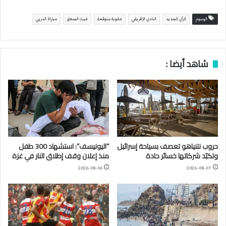
الوسوم
الرأي الجديد
النادي الإفريقي
عقوبة متوقعة
غيث الصغيّر
مباراة الدربي
شاهد أيضا :
حروب نتنياهو تعصف بسياحة إسرائيل
“اليونيسف”: استشهاد 300 طفل
وتكبّد شركاتها خسائر حادة
منذ إعلان وقف إطلاق النار في غزة
2026-08-06
2026-08-07