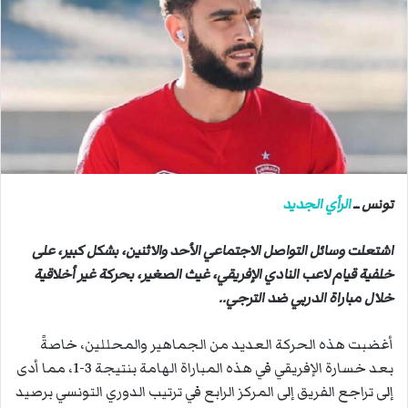
ب
ر
ي
د
ا
إ
ل
ك
ت
ر
تونس ــ
الرأي الجديد
و
ن
اشتعلت وسائل التواصل الاجتماعي الأحد والاثنين، بشكل كبير، على
ي
خلفية قيام لاعب النادي الإفريقي، غيث الصغير، بحركة غير أخلاقية
ا
خلال مباراة الدربي ضد الترجي..
أغضبت هذه الحركة العديد من الجماهير والمحللين، خاصةً
بعد خسارة الإفريقي في هذه المباراة الهامة بنتيجة 3-1، مما أدى
إلى تراجع الفريق إلى المركز الرابع في ترتيب الدوري التونسي برصيد