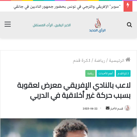
“سوبر” الإفريقي والترجي في تونس بحضور جمهور الناديين في جانفي
بحث
الق
عن
الرئيسية
/
رياضة
/
1.كرة قدم
1.كرة قدم
أهم الأحداث
رياضة
لاعب بالنادي الإفريقي معرض لعقوبة
بسبب حركة غير أخلاقية في الدربي
قسم الأخبار
أ
2025-04-22
ر
س
ل