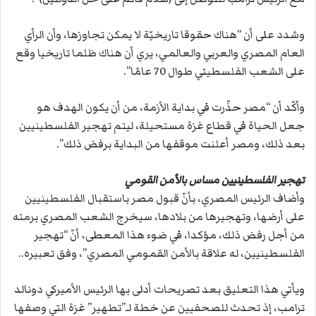
وشدد على أن “هناك حقوقا تاريخيّة لا يمكن تجاوزها، وأن الرأي
العام المصري والعربي والعالمي، يري أن هناك ظلما تاريخيا وقع
على الشعب الفلسطيني طوال 70 عامًا”.
وأكّد أن “مصر حذّرت في بداية الأزمة، من أن يكون الهدف هو
جعل الحياة في قطاع غزة مستحيلة، ليتم تهجير الفلسطينيين
بعد ذلك، ومصر أعلنت موقفها من البداية برفض ذلك”.
تهجير الفلسطينيين مساس بالأمن القومي
وأضاف الرئيس المصري، بأنّ قبول مصر باستقبال الفلسطينيين
على أرضها، وتهجيرها من بلادها، سيخرج الشعب المصري برمته
من أجل رفض ذلك، مؤكدا، في ضوء هذا المعطى، أنّ “تهجير
الفلسطينيين، له علاقة بالأمن القمومي المصري”، وفق تعبيره..
ويأتي هذا التعليق بعد تصريحات أدلى بها الرئيس الأميركي دونالد
ترامب، إذ تحدث للصحفيين عن خطة لـ”تطهير” غزة التي وصفها