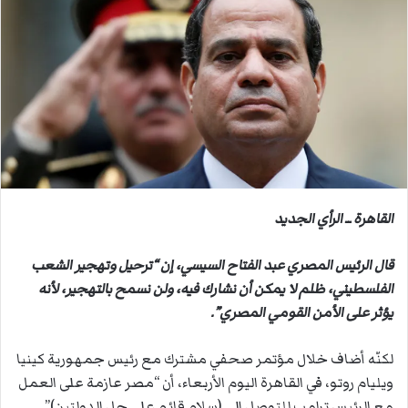
ب
ر
ي
د
ا
إ
ل
ك
ت
ر
القاهرة ــ الرأي الجديد
و
ن
قال الرئيس المصري عبد الفتاح السيسي، إن “ترحيل وتهجير الشعب
ي
الفلسطيني، ظلم لا يمكن أن نشارك فيه، ولن نسمح بالتهجير، لأنه
ا
يؤثر على الأمن القومي المصري”.
لكنّه أضاف خلال مؤتمر صحفي مشترك مع رئيس جمهورية كينيا
ويليام روتو، في القاهرة اليوم الأربعاء، أن “مصر عازمة على العمل
مع الرئيس ترامب للتوصل إلى (سلام قائم على حل الدولتين)”.