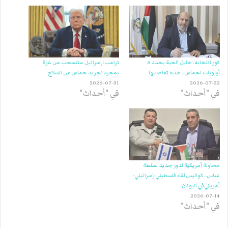
فور انتخابه: خليل الحية يحدد 6
ترامب: إسرائيل ستنسحب من غزة
أولويات لحماس.. هذه تفاصيلها
بمجرد تجريد حماس من السلاح
2026-07-31
2026-07-22
في "أحداث"
في "أحداث"
محاولة أمريكية لدور جديد لسلطة
عباس.. كواليس لقاء فلسطيني-إسرائيلي-
أمريكي في اليونان
2026-07-14
في "أحداث"