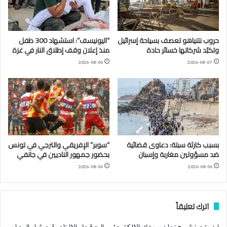
حروب نتنياهو تعصف بسياحة إسرائيل
“اليونيسف”: استشهاد 300 طفل
وتكبّد شركاتها خسائر حادة
منذ إعلان وقف إطلاق النار في غزة
2026-08-06
2026-08-07
بسبب كارثة سبتة: دعاوى قضائية
“سوبر” الإفريقي والترجي في تونس
ضد مسؤولين مغاربة وإسبان
بحضور جمهور الناديين في جانفي
2026-08-06
2026-08-06
اترك تعليقاً
لن يتم نشر عنوان بريدك الإلكتروني.
الحقول الإلزامية مشار إليها بـ