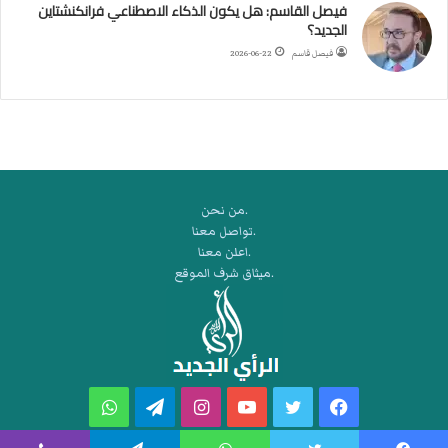
ط
فيصل القاسم: هل يكون الذكاء الاصطناعي فرانكنشتاين
ة
الجديد؟
ا
فيصل قاسم
2026-06-22
ل
م
ت
ق
ا
ط
ع
.من نحن
ة
.تواصل معنا
ل
.اعلن معنا
ر
.ميثاق شرف الموقع
ك
ب
ت
ه
فيسبوك
تويتر
يوتيوب
انستقرام
تيلقرام
واتساب