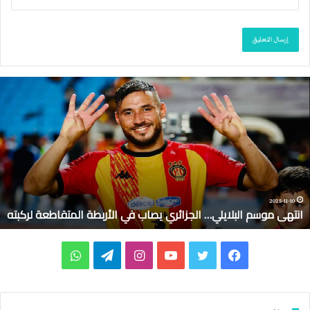
ا
ن
ت
ه
ى
م
و
س
م
2025-11-10
انتهى موسم البلايلي… الجزائري يصاب في الأربطة المتقاطعة لركبته
ا
ل
ب
ف
ت
ي
ا
ت
و
ل
ا
ي
و
و
ن
ي
ا
ي
ل