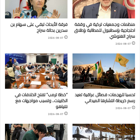
منظمات وجمعيات تركية في وقفة
فرقة الأبحاث تبقي على سهام بن
احتجاجية بإسطنبول للمطالبة بإطلاق
سدرين بحالة سراح
سراح الغنوشي
2026-08-07
2026-08-07
تحسبا للهجمات: فصائل عراقية تعيد
“خطة ترمب” تفتح الخلافات في
رسم خريطة انتشارها الميداني
الكابينت.. وتسبب مواجهات مع
نتنياهو
2026-08-07
2026-08-07