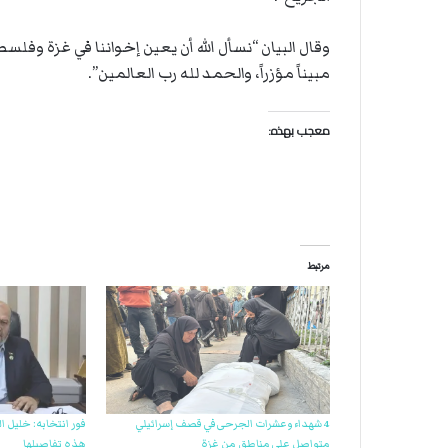
وقال البيان “نسأل الله أن يعين إخواننا في غزة وفل
مبيناً مؤزراً، والحمد لله رب العالمين”.
معجب بهذه:
مرتبط
4 شهداء وعشرات الجرحى في قصف إسرائيلي
متواصل على مناطق من غزة
هذه تفاصيلها