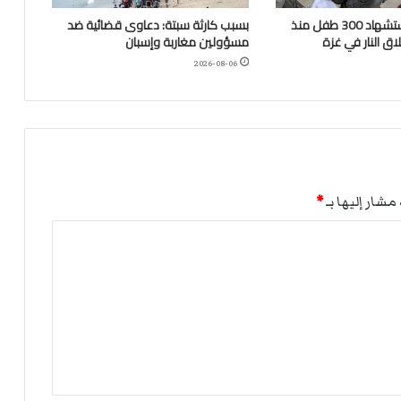
“اليونيسف”: استشهاد 300 طفل منذ
بسبب كارثة سبتة: دعاوى قضائية ضد
ق النار في غزة
مسؤولين مغاربة وإسبان
2026-08-06
مشار إليها بـ
*