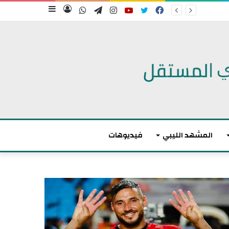
فيسبوك
تويتر
يوتيوب
انستقرام
تيلقرام
واتساب
تسجيل
إضافة
الدخول
عمود
جانبي
المشهد الليبي
فيديوهات
أ
ك
ث
ر
م