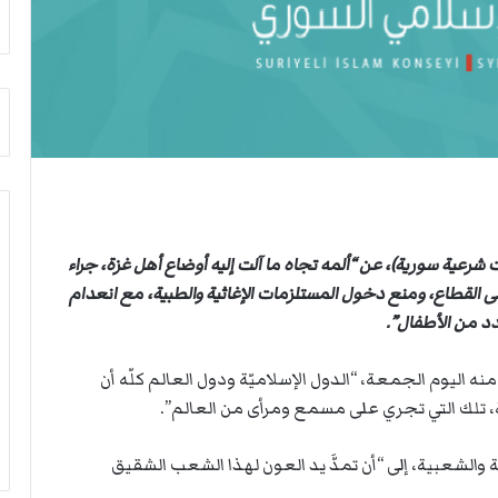
ث
ي
غ
ص
ي
ا
ا
ب
ب
ف
ر
ي
ئ
ا
ي
ل
س
أ
ا
ر
ل
ب
رعية سورية)، عن “ألمه تجاه ما آلت إليه أوضاع أهل غزة، جراء
أ
ط
ر
ة
القطاع، ومنع دخول المستلزمات الإغاثية والطبية، مع انعدام
ك
ا
عدد من الأطفال”.
ا
ل
ن
م
 اليوم الجمعة، “الدول الإسلاميّة ودول العالم كلّه أن
ف
ت
ة، تلك التي تجري على مسمع ومرأى من العالم”.
ي
ق
ل
ا
ي
ط
الشعبية، إلى “أن تمدَّ يد العون لهذا الشعب الشقيق
ب
ع