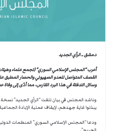
ي
ن
ة
ي
ا
ا
ل
س
ف
ن
ف
ي
دمشق ــ الرأي الجديد
م
ض
أعرب “المجلس الإسلامي السوري” (تجمع علماء وهيئات ش
ي
ق
القصف المتواصل للعدو الصهيوني والحصار المطبق على 
ه
وسائل التدفئة في هذا البرد القارس، مما أدّى إلى وفاة 
ر
م
وناشد المجلس في بيان تلقت “الرأي الجديد” نسخة منه
ز
يبذلوا غاية جهدهم، لإيقاف عملية الإبادة الجماعي
ودعا “المجلس الإسلامي السوري” المنظمات الدولية و
الجريح”.