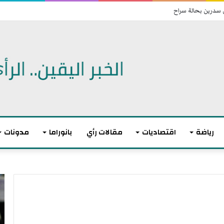
 سدرين بحالة سراح
رياضة
اقتصاديات
مقالات رأي
بانوراما
مدونات
ت
ا
و
ن
ا
ت
ز
ه
ن
ى