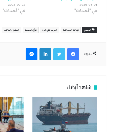
2026-07-22
2026-08-01
في "أحداث"
في "أحداث"
الوسوم
الإبادة الجماعية
الحرب على غزة
الرأي الجديد
العدوان الغاشم
فيسبوك
تويتر
لينكدإن
ماسنجر
مشاركة
شاهد أيضا :