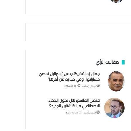
م
أ
ق
ص
ى
.
.
و
ش
ه
د
مقالات الرأي
ا
ء
جمال زحالقة يكتب عن “إسرائيل تحصي
ب
خساراتها.. وفي حسرة من أمرها”
ر
جمال زحالقة
2026-06-22
ص
ا
فيصل القاسم: هل يكون الذكاء
ص
الاصطناعي فرانكنشتاين الجديد؟
ا
ل
فيصل قاسم
2026-06-22
ا
ح