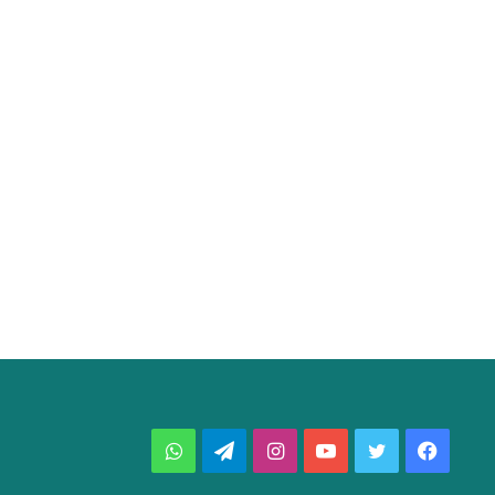
فيسبوك
تويتر
يوتيوب
انستقرام
تيلقرام
واتساب