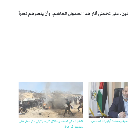
ي
ة
ا
ل
ر
سطين، على تخطي آثار هذا العدوان الغاشم، وأن ينصرهم نصراً
ك
ب
ت
ه
فور انتخابه: خليل الحية يحدد 6 أولويات لحماس..
5 شهداء في قصف وإطلاق نار إسرائيلي متواصل على
مناطق في غزة